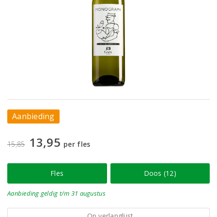
Aanbieding
13,95
15,85
per fles
Fles
Doos (12)
Aanbieding
geldig
t/m 31 augustus
Op verlanglijst