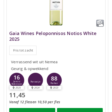
Gaia Wines Peloponnisos Notios White
2025
Fris tot zacht
Verrassend wit uit Nemea
Geurig & opwekkend
16
88
Jancis
Perswijn
Parker
Robinson
2025
2024
2023
11,45
Vanaf 12 flessen 10,50 per fles