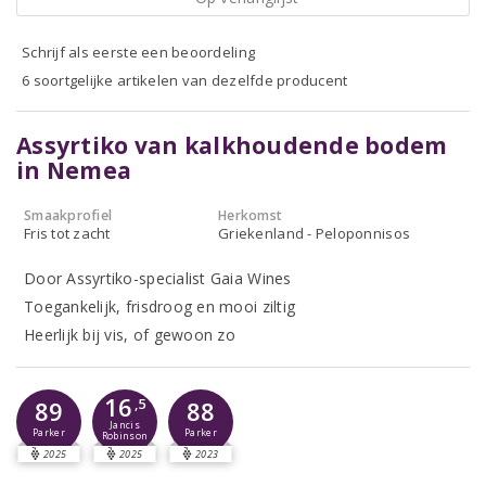
Schrijf als eerste een beoordeling
6 soortgelijke artikelen van dezelfde producent
Assyrtiko van kalkhoudende bodem
in Nemea
Smaakprofiel
Herkomst
Fris tot zacht
Griekenland - Peloponnisos
Door Assyrtiko-specialist Gaia Wines
Toegankelijk, frisdroog en mooi ziltig
Heerlijk bij vis, of gewoon zo
16
89
,5
88
Jancis
Parker
Parker
Robinson
2025
2025
2023