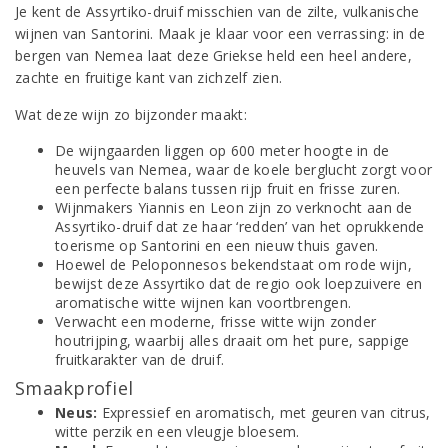
Je kent de Assyrtiko-druif misschien van de zilte, vulkanische
wijnen van Santorini. Maak je klaar voor een verrassing: in de
bergen van Nemea laat deze Griekse held een heel andere,
zachte en fruitige kant van zichzelf zien.
Wat deze wijn zo bijzonder maakt:
De wijngaarden liggen op 600 meter hoogte in de
heuvels van Nemea, waar de koele berglucht zorgt voor
een perfecte balans tussen rijp fruit en frisse zuren.
Wijnmakers Yiannis en Leon zijn zo verknocht aan de
Assyrtiko-druif dat ze haar ‘redden’ van het oprukkende
toerisme op Santorini en een nieuw thuis gaven.
Hoewel de Peloponnesos bekendstaat om rode wijn,
bewijst deze Assyrtiko dat de regio ook loepzuivere en
aromatische witte wijnen kan voortbrengen.
Verwacht een moderne, frisse witte wijn zonder
houtrijping, waarbij alles draait om het pure, sappige
fruitkarakter van de druif.
Smaakprofiel
Neus:
Expressief en aromatisch, met geuren van citrus,
witte perzik en een vleugje bloesem.