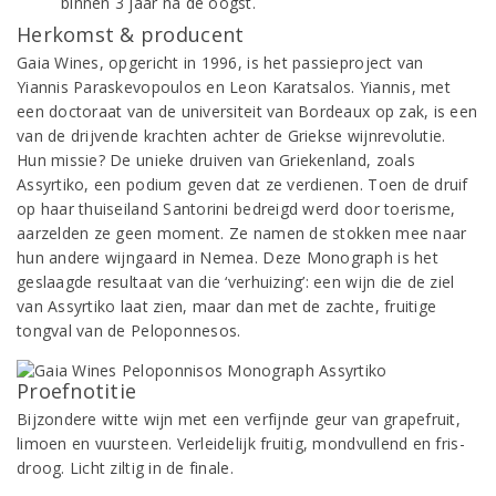
binnen 3 jaar na de oogst.
Herkomst & producent
Gaia Wines, opgericht in 1996, is het passieproject van
Yiannis Paraskevopoulos en Leon Karatsalos. Yiannis, met
een doctoraat van de universiteit van Bordeaux op zak, is een
van de drijvende krachten achter de Griekse wijnrevolutie.
Hun missie? De unieke druiven van Griekenland, zoals
Assyrtiko, een podium geven dat ze verdienen. Toen de druif
op haar thuiseiland Santorini bedreigd werd door toerisme,
aarzelden ze geen moment. Ze namen de stokken mee naar
hun andere wijngaard in Nemea. Deze Monograph is het
geslaagde resultaat van die ‘verhuizing’: een wijn die de ziel
van Assyrtiko laat zien, maar dan met de zachte, fruitige
tongval van de Peloponnesos.
Proefnotitie
Bijzondere witte wijn met een verfijnde geur van grapefruit,
limoen en vuursteen. Verleidelijk fruitig, mondvullend en fris-
droog. Licht ziltig in de finale.