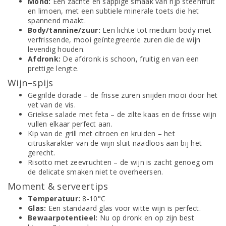
Mond:
Een zachte en sappige smaak van rijp steenfruit
en limoen, met een subtiele minerale toets die het
spannend maakt.
Body/tannine/zuur:
Een lichte tot medium body met
verfrissende, mooi geïntegreerde zuren die de wijn
levendig houden.
Afdronk:
De afdronk is schoon, fruitig en van een
prettige lengte.
Wijn–spijs
Gegrilde dorade – de frisse zuren snijden mooi door het
vet van de vis.
Griekse salade met feta – de zilte kaas en de frisse wijn
vullen elkaar perfect aan.
Kip van de grill met citroen en kruiden – het
citruskarakter van de wijn sluit naadloos aan bij het
gerecht.
Risotto met zeevruchten – de wijn is zacht genoeg om
de delicate smaken niet te overheersen.
Moment & serveertips
Temperatuur:
8-10°C
Glas:
Een standaard glas voor witte wijn is perfect.
Bewaarpotentieel:
Nu op dronk en op zijn best