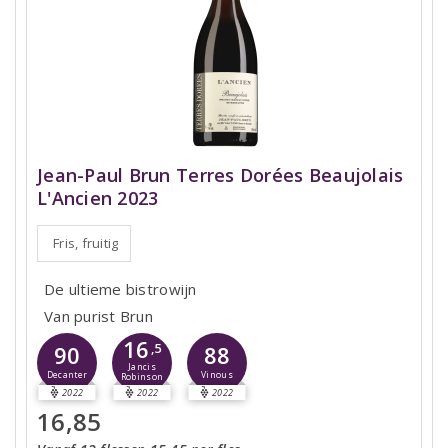
Jean-Paul Brun Terres Dorées Beaujolais
L'Ancien 2023
Fris, fruitig
De ultieme bistrowijn
Van purist Brun
16
90
,5
88
Jancis
Decanter
Vinous
Robinson
2022
2022
2022
16,85