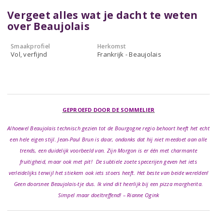
Vergeet alles wat je dacht te weten
over Beaujolais
Smaakprofiel
Herkomst
Vol, verfijnd
Frankrijk - Beaujolais
GEPROEFD DOOR DE SOMMELIER
Alhoewel Beaujolais technisch gezien tot de Bourgogne regio behoort heeft het echt
een hele eigen stijl. Jean-Paul Brun is daar, ondanks dat hij niet meedoet aan alle
trends, een duidelijk voorbeeld van. Zijn Morgon is er één met charmante
fruitigheid, maar ook met pit! De subtiele zoete specerijen geven het iets
verleidelijks terwijl het stiekem ook iets stoers heeft. Het beste van beide werelden!
Geen doorsnee Beaujolais-tje dus. Ik vind dit heerlijk bij een pizza margherita.
Simpel maar doeltreffend! – Rianne Ogink