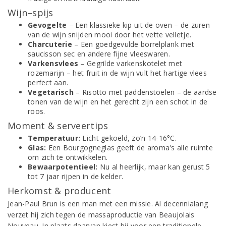
Wijn–spijs
Gevogelte
– Een klassieke kip uit de oven – de zuren
van de wijn snijden mooi door het vette velletje.
Charcuterie
– Een goedgevulde borrelplank met
saucisson sec en andere fijne vleeswaren.
Varkensvlees
– Gegrilde varkenskotelet met
rozemarijn – het fruit in de wijn vult het hartige vlees
perfect aan.
Vegetarisch
– Risotto met paddenstoelen – de aardse
tonen van de wijn en het gerecht zijn een schot in de
roos.
Moment & serveertips
Temperatuur:
Licht gekoeld, zo’n 14-16°C.
Glas:
Een Bourgogneglas geeft de aroma's alle ruimte
om zich te ontwikkelen.
Bewaarpotentieel:
Nu al heerlijk, maar kan gerust 5
tot 7 jaar rijpen in de kelder.
Herkomst & producent
Jean-Paul Brun is een man met een missie. Al decennialang
verzet hij zich tegen de massaproductie van Beaujolais
Nouveau. In plaats daarvan kiest hij voor een traditionele