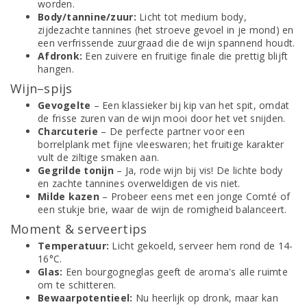
worden.
Body/tannine/zuur:
Licht tot medium body,
zijdezachte tannines (het stroeve gevoel in je mond) en
een verfrissende zuurgraad die de wijn spannend houdt.
Afdronk:
Een zuivere en fruitige finale die prettig blijft
hangen.
Wijn–spijs
Gevogelte
– Een klassieker bij kip van het spit, omdat
de frisse zuren van de wijn mooi door het vet snijden.
Charcuterie
– De perfecte partner voor een
borrelplank met fijne vleeswaren; het fruitige karakter
vult de ziltige smaken aan.
Gegrilde tonijn
– Ja, rode wijn bij vis! De lichte body
en zachte tannines overweldigen de vis niet.
Milde kazen
– Probeer eens met een jonge Comté of
een stukje brie, waar de wijn de romigheid balanceert.
Moment & serveertips
Temperatuur:
Licht gekoeld, serveer hem rond de 14-
16°C.
Glas:
Een bourgogneglas geeft de aroma's alle ruimte
om te schitteren.
Bewaarpotentieel:
Nu heerlijk op dronk, maar kan