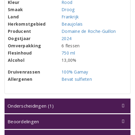
Kleur
Rood
Smaak
Droog
Land
Frankrijk
Herkomstgebied
Beaujolais
Producent
Domaine de Roche-Guillon
Oogstjaar
2024
Omverpakking
6 flessen
Flesinhoud
750 ml
Alcohol
13,00%
Druivenrassen
100% Gamay
Allergenen
Bevat sulfieten
Onderscheidingen (1)
Beoordelingen