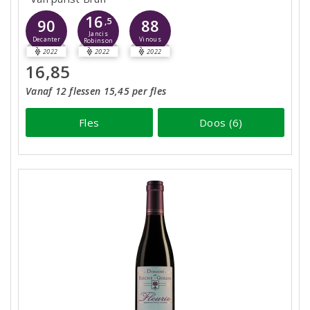
16
90
,5
88
Jancis
Decanter
Vinous
Robinson
2022
2022
2022
16,85
Vanaf 12 flessen 15,45 per fles
Fles
Doos (6)