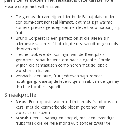
parels zelf te bottelen. Het resultaat is deze karaktervolle
Fleurie die je niet wilt missen.
De gamay-druiven rijpen hier in de Beaujolais onder
een semi-continentaal klimaat, dat met zijn warme
zomers precies genoeg zonuren levert voor sappig, rijp
fruit.
Bruno Corperet is een perfectionist die alleen zijn
allerbeste vaten zelf bottelt; de rest wordt nog steeds
doorverkocht.
Fleurie, ook wel de 'koningin van de Beaujolais'
genoemd, staat bekend om haar elegante, florale
wijnen die fantastisch combineren met de lokale
worsten en kazen.
Verwacht een pure, fruitgedreven wijn zonder
houtrijping, waarbij de levendige smaak van de gamay-
druif de hoofdrol speelt.
Smaakprofiel
Neus:
Een explosie van rood fruit zoals framboos en
kers, met de kenmerkende bloemige tonen van
viooltjes en rozen.
Mond:
Heerlijk sappig en soepel, met een levendige
fruitsmaak die de hele mond vult zonder zwaar te