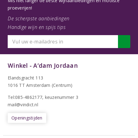
Mis niet langer de beste wijnaanbiedingen en mooiste
proeverijen!
De scherpste aanbiedingen
Handige wijn en spijs tips
Winkel - A’dam Jordaan
Elandsgracht 113
1016 TT Amsterdam (Centrum)
Tel:085-4862177
, keuzenummer 3
mail@vindict.nl
Openingstijden