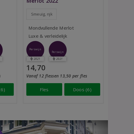
Merlot 2022
Smeuïg, rijk
Mondvullende Merlot
Luxe & verleidelijk
Perswijn
Perswijn
2021
2021
14,70
s
Vanaf 12 flessen 13,50 per fles
(6)
Fles
Doos (6)