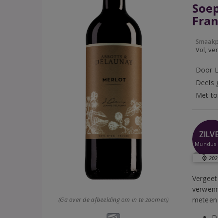
Soep
Fran
Smaakp
Vol, ver
Door L
Deels 
Met to
ZILV
Mundus 
202
Vergeet
verwenne
meteen 
(Ga over de afbeelding om in te zoomen)
D