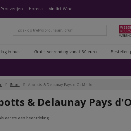
n heeft Post NL het erg druk. Het kan zijn dat uw pakket er langer over doe
Proeverijen
Horeca
Vindict Wine
dag in huis
Gratis verzending vanaf 30 euro
Bestellen 
c
Rood
Abbotts & Delaunay Pays d'Oc Merlot
botts & Delaunay Pays d'O
 als eerste een beoordeling