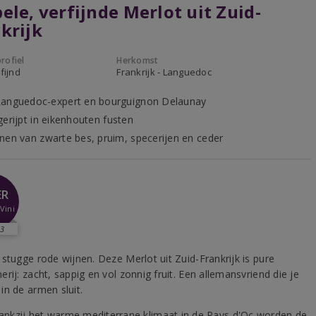
ele, verfijnde Merlot uit Zuid-
krijk
rofiel
Herkomst
fijnd
Frankrijk - Languedoc
anguedoc-expert en bourguignon Delaunay
gerijpt in eikenhouten fusten
nen van zwarte bes, pruim, specerijen en ceder
ER
Vini
3
 stugge rode wijnen. Deze Merlot uit Zuid-Frankrijk is pure
rij: zacht, sappig en vol zonnig fruit. Een allemansvriend die je
in de armen sluit.
ankzij het warme mediterrane klimaat in de Pays d'Oc worden de