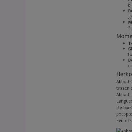
bi
B
g
M
Sa
Momen
T
G
to
B
d
Herko
Abbotts
tussen 
Abbott.
Langued
die bars
poespas
Een mis