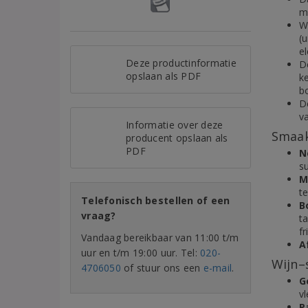
me
W
(
el
Deze productinformatie
De
opslaan als PDF
k
bo
D
va
Informatie over deze
Smaak
producent opslaan als
PDF
N
su
M
te
Telefonisch bestellen of een
B
vraag?
t
fr
Vandaag bereikbaar van 11:00 t/m
A
uur en t/m 19:00 uur. Tel:
020-
Wijn–
4706050
of stuur ons een
e-mail
.
G
vl
P