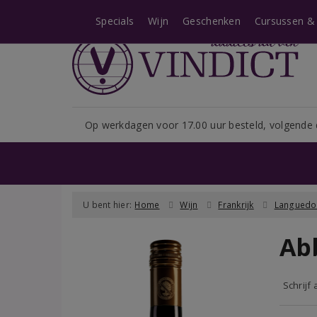
Let op: i.v.m. het shopseizoe
Specials
Wijn
Geschenken
Cursussen & 
Op werkdagen voor 17.00 uur besteld, volgende 
U bent hier:
Home
Wijn
Frankrijk
Languedo
Ab
Schrijf