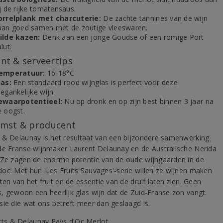
j de rijke tomatensaus.
orrelplank met charcuterie:
De zachte tannines van de wijn
aan goed samen met de zoutige vleeswaren.
ilde kazen:
Denk aan een jonge Goudse of een romige Port
lut.
t & serveertips
emperatuur:
16-18°C
las:
Een standaard rood wijnglas is perfect voor deze
egankelijke wijn.
ewaarpotentieel:
Nu op dronk en op zijn best binnen 3 jaar na
e oogst.
mst & producent
 & Delaunay is het resultaat van een bijzondere samenwerking
de Franse wijnmaker Laurent Delaunay en de Australische Nerida
 Ze zagen de enorme potentie van de oude wijngaarden in de
oc. Met hun 'Les Fruits Sauvages'-serie willen ze wijnen maken
ten van het fruit en de essentie van de druif laten zien. Geen
, gewoon een heerlijk glas wijn dat de Zuid-Franse zon vangt.
sie die wat ons betreft meer dan geslaagd is.