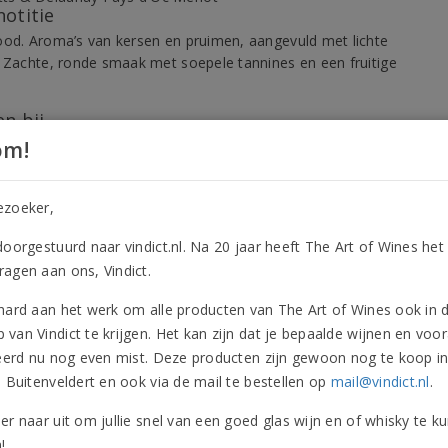
notitie
ood. Aroma’s van kersen en pruimen, aangevuld met lichte
. Zachte, ronde smaak met soepele tannines en een fruitige
.
n bij
om!
e allemansvriend: heerlijk bij
pasta’s
,
pizza
,
lichte
erechten
of gewoon als glas op zichzelf.
aarheid
ezoeker,
op dronk en goed houdbaar tot 5 jaar na de oogst.
doorgestuurd naar vindict.nl. Na 20 jaar heeft The Art of Wines het
agen aan ons, Vindict.
hard aan het werk om alle producten van The Art of Wines ook in 
ctinformatie
Onderscheidingen
Beoordelingen
Vergeli
van Vindict te krijgen. Het kan zijn dat je bepaalde wijnen en voor
ductinformatie
leerd nu nog even mist. Deze producten zijn gewoon nog te koop i
n Buitenveldert en ook via de mail te bestellen op
mail@vindict.nl
.
oort
Wijn
Druivenra
er naar uit om jullie snel van een goed glas wijn en of whisky te k
Rood
Allergene
!