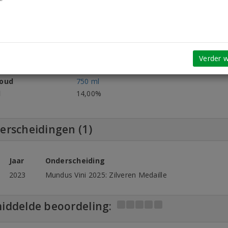
Droog
Frankrijk
mstgebied
Languedoc
ent
Abbotts & Delaunay
aar
2025
Verder w
pakking
6 flessen
houd
750 ml
l
14,00%
erscheidingen (1)
Jaar
Onderscheiding
2023
Mundus Vini 2025: Zilveren Medaille
iddelde beoordeling: