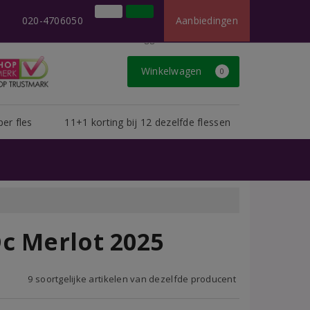
×
t dan u van ons gewend bent.
020-4706050
Aanbiedingen
020-4706050
Inloggen
Klantenservice
Winkelwagen
0
per fles
11+1 korting bij 12 dezelfde flessen
c Merlot 2025
9 soortgelijke artikelen van dezelfde producent