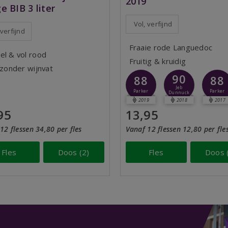
2019
e BIB 3 liter
Vol, verfijnd
 verfijnd
Fraaie rode Languedoc
el & vol rood
Fruitig & kruidig
jzonder wijnvat
90
88
88
Jeb
Parker
Parker
Dunnuck
2019
2018
2017
95
13,95
12 flessen 34,80 per fles
Vanaf 12 flessen 12,80 per fle
Fles
Doos (2)
Fles
Doos 