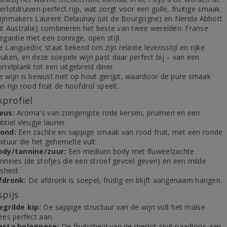
rlotdruiven perfect rijp, wat zorgt voor een gulle, fruitige smaak.
ijnmakers Laurent Delaunay (uit de Bourgogne) en Nerida Abbott
uit Australië) combineren het beste van twee werelden: Franse
egantie met een zonnige, open stijl.
 Languedoc staat bekend om zijn relaxte levensstijl en rijke
euken, en deze soepele wijn past daar perfect bij – van een
rrelplank tot een uitgebreid diner.
e wijn is bewust niet op hout gerijpt, waardoor de pure smaak
n rijp rood fruit de hoofdrol speelt.
profiel
eus:
Aroma's van zongerijpte rode kersen, pruimen en een
btiel vleugje laurier.
ond:
Een zachte en sappige smaak van rood fruit, met een ronde
xtuur die het gehemelte vult.
ody/tannine/zuur:
Een medium body met fluweelzachte
annines (de stofjes die een stroef gevoel geven) en een milde
isheid.
fdronk:
De afdronk is soepel, fruitig en blijft aangenaam hangen.
spijs
egrilde kip:
De sappige structuur van de wijn vult het malse
ees perfect aan.
asta bolognese:
De fruitigheid van de merlot sluit naadloos aan