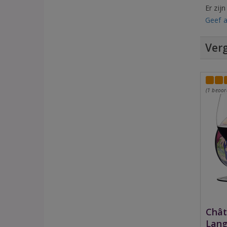
Er zij
Geef a
Verg
(1 beoor
Chât
Lang