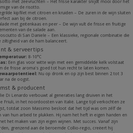
isotto met zeevruchten – Het frisse karakter snijdt mooi door het
omige van de risotto.
grilde kipfilet met citroen en kruiden – De zuren in de wijn sluiten
rfect aan bij de citroen.
lade met geitenkaas en peer – De wijn vult de frisse en fruitige
lementen van de salade aan.
osciutto di San Daniele – Een klassieke, regionale combinatie die
 ziltigheid van de ham balanceert.
t & serveertips
emperatuur:
8-10°C
las:
Een glas voor witte wijn met een gemiddelde kelk volstaat
m de frisse aroma's goed tot hun recht te laten komen.
ewaarpotentieel:
Nu op dronk en op zijn best binnen 2 tot 3
ar na de oogst.
mst & producent
lie Di Lenardo verbouwt al generaties lang druiven in het
e Friuli, in het noordoosten van Italië. Lange tijd verkochten ze
st, totdat zoon Massimo besloot dat het tijd was om zélf de
n van hun arbeid te plukken. Hij nam het heft in eigen handen en
et het maken van zijn eigen wijnen. Met succes. Vanaf zijn
rden, grenzend aan de beroemde Collio-regio, creëert hij