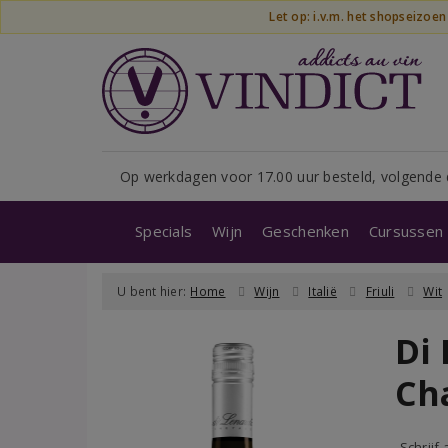
Let op: i.v.m. het shopseizoe
Op werkdagen voor 17.00 uur besteld, volgende 
Specials
Wijn
Geschenken
Cursussen 
U bent hier:
Home
Wijn
Italië
Friuli
Wit
Di
Ch
Schrijf