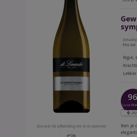
Gewe
symp
Smaakp
Fris tot
Rijpe,
Kracht
Lekker 
9
Luca Ma
202
Ben je 
(Ga over de afbeelding om in te zoomen)
eleganti