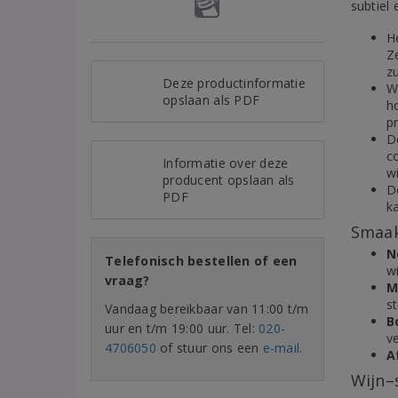
subtiel
H
Ze
z
Deze productinformatie
W
opslaan als PDF
h
pr
De
c
Informatie over deze
wi
producent opslaan als
D
PDF
k
Smaak
N
Telefonisch bestellen of een
w
vraag?
M
st
Vandaag bereikbaar van 11:00 t/m
B
uur en t/m 19:00 uur. Tel:
020-
v
4706050
of stuur ons een
e-mail
.
A
Wijn–