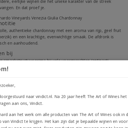
dere, eerlijke wijnen die het unieke karakter van de streek
vangen. En dat proef je.
notitie
lle, authentieke chardonnay met een aroma van rijp, geel fruit
 perzik) en een krachtige, evenwichtige smaak. De afdronk is
sch en aanhoudend.
n bij
jn smaakstructuur prima bij vele voorgerechten (antipasti,
tels) maar ook erg lekker bij geurige pasta's met vis of carbonara
om!
n room).
aarheid
ezoeker,
e oogst op dronk en indien gewenst tot twee jaar na de oogst te
doorgestuurd naar vindict.nl. Na 20 jaar heeft The Art of Wines het
.
agen aan ons, Vindict.
hard aan het werk om alle producten van The Art of Wines ook in 
van Vindict te krijgen. Het kan zijn dat je bepaalde wijnen en voor