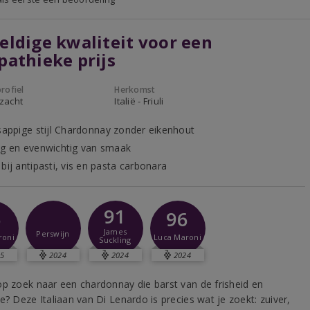
ldige kwaliteit voor een
athieke prijs
rofiel
Herkomst
 zacht
Italië - Friuli
 sappige stijl Chardonnay zonder eikenhout
ig en evenwichtig van smaak
bij antipasti, vis en pasta carbonara
91
6
96
James
Perswijn
roni
Luca Maroni
Suckling
5
2024
2024
2024
op zoek naar een chardonnay die barst van de frisheid en
e? Deze Italiaan van Di Lenardo is precies wat je zoekt: zuiver,