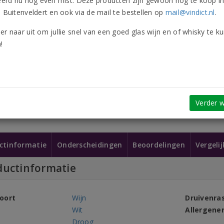
leerd nu nog even mist. Deze producten zijn gewoon nog te koop i
n Buitenveldert en ook via de mail te bestellen op
mail@vindict.nl
.
er naar uit om jullie snel van een goed glas wijn en of whisky te k
!
Verder w
ctinformatie
Onderscheidingen
Beoordelingen
Vergeli
ductinformatie
oort
Wijn
Druivenra
Wit
Allergene
Droog