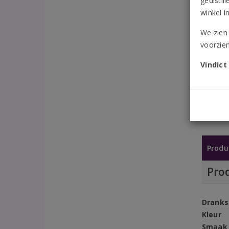
gedistil
winkel i
We zien 
voorzien
Vindict
Produ
Pro
Dranks
Kleur
Smaak