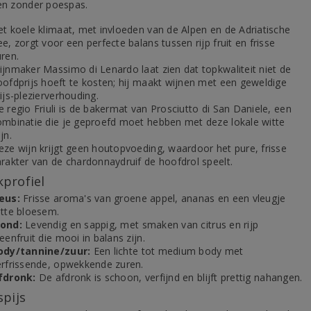
 en zonder poespas.
et koele klimaat, met invloeden van de Alpen en de Adriatische
e, zorgt voor een perfecte balans tussen rijp fruit en frisse
uren.
ijnmaker Massimo di Lenardo laat zien dat topkwaliteit niet de
oofdprijs hoeft te kosten; hij maakt wijnen met een geweldige
ijs-plezierverhouding.
 regio Friuli is de bakermat van Prosciutto di San Daniele, een
ombinatie die je geproefd moet hebben met deze lokale witte
jn.
eze wijn krijgt geen houtopvoeding, waardoor het pure, frisse
arakter van de chardonnaydruif de hoofdrol speelt.
profiel
eus:
Frisse aroma's van groene appel, ananas en een vleugje
itte bloesem.
ond:
Levendig en sappig, met smaken van citrus en rijp
eenfruit die mooi in balans zijn.
ody/tannine/zuur:
Een lichte tot medium body met
erfrissende, opwekkende zuren.
fdronk:
De afdronk is schoon, verfijnd en blijft prettig nahangen.
spijs