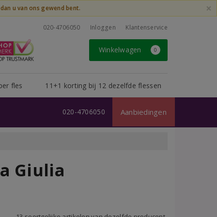
×
t dan u van ons gewend bent.
020-4706050
Inloggen
Klantenservice
Winkelwagen
0
per fles
11+1 korting bij 12 dezelfde flessen
020-4706050
Aanbiedingen
a Giulia
13 soortgelijke artikelen van dezelfde producent