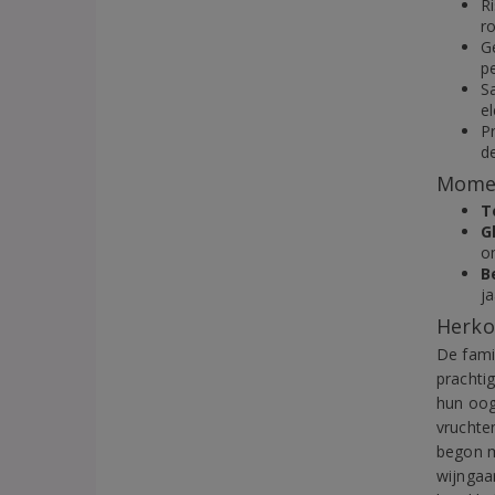
R
r
Ge
pe
Sa
e
Pr
de
Momen
T
G
o
B
ja
Herko
De fami
prachtig
hun oog
vruchte
begon m
wijngaa