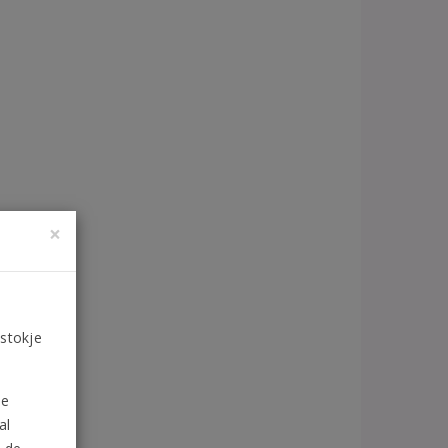
×
 stokje
de
al