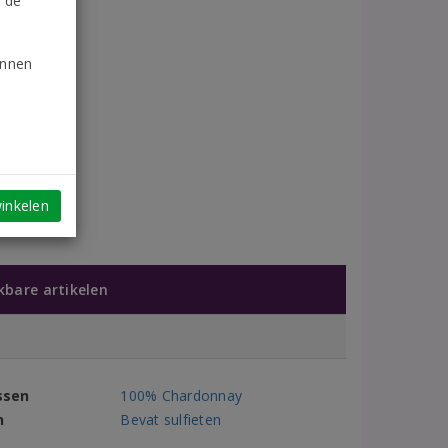
n de
unnen
inkelen
jkbare artikelen
ssen
100% Chardonnay
n
Bevat sulfieten