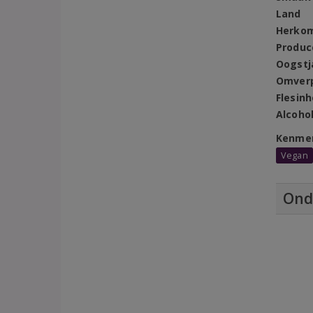
Land
Herko
Produc
Oogstj
Omver
Flesin
Alcoho
Kenme
Vegan
Ond