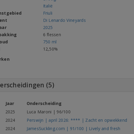
Italië
mstgebied
Friuli
ent
Di Lenardo Vineyards
aar
2025
pakking
6 flessen
houd
750 ml
l
12,50%
rken
erscheidingen (5)
Jaar
Onderscheiding
2025
Luca Maroni | 96/100
2024
Perswijn | april 2026: **** | Zacht en opwekkend
2024
JamesSuckling.com | 91/100 | Lively and fresh