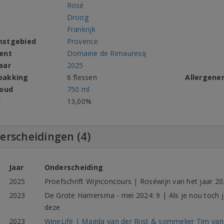
Rosé
Droog
Frankrijk
mstgebied
Provence
ent
Domaine de Rimauresq
aar
2025
pakking
6 flessen
Allergene
houd
750 ml
l
13,00%
erscheidingen (4)
Jaar
Onderscheiding
2025
Proefschrift Wijnconcours | Roséwijn van het jaar 202
2023
De Grote Hamersma - mei 2024: 9 | Als je nou toch j
deze
2023
WineLife | Magda van der Rijst & sommelier Tim van d