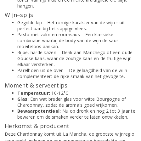
hangen.
Wijn–spijs
Gegrilde kip – Het romige karakter van de wijn sluit
perfect aan bij het sappige vlees.
Pasta met zalm en roomsaus – Een klassieke
combinatie waarbij de body van de wijn de saus
moeiteloos aankan.
Rijpe, harde kazen – Denk aan Manchego of een oude
Goudse kaas, waar de zoutige kaas en de fruitige wijn
elkaar versterken.
Parelhoen uit de oven – De gelaagdheid van de wijn
complementeert de rijke smaak van het gevogelte.
Moment & serveertips
Temperatuur:
10-12°C
Glas:
Een wat breder glas voor witte Bourgogne of
Chardonnay, zodat de aroma's goed vrijkomen.
Bewaarpotentieel:
Nu op dronk en nog 2 tot 3 jaar te
bewaren om de smaken verder te laten ontwikkelen.
Herkomst & producent
Deze Chardonnay komt uit La Mancha, de grootste wijnregio
ter wereld, gelegen op een zonovergoten hoogvlakte ten