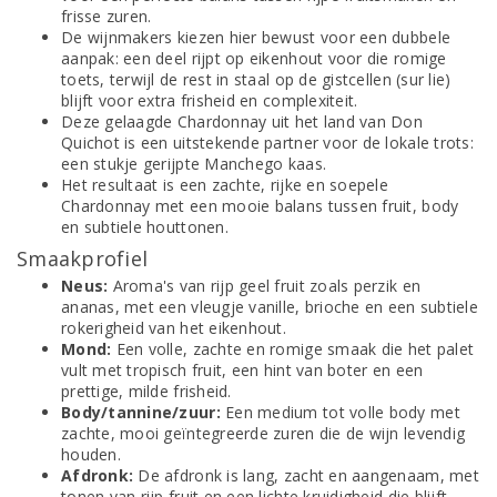
frisse zuren.
De wijnmakers kiezen hier bewust voor een dubbele
aanpak: een deel rijpt op eikenhout voor die romige
toets, terwijl de rest in staal op de gistcellen (sur lie)
blijft voor extra frisheid en complexiteit.
Deze gelaagde Chardonnay uit het land van Don
Quichot is een uitstekende partner voor de lokale trots:
een stukje gerijpte Manchego kaas.
Het resultaat is een zachte, rijke en soepele
Chardonnay met een mooie balans tussen fruit, body
en subtiele houttonen.
Smaakprofiel
Neus:
Aroma's van rijp geel fruit zoals perzik en
ananas, met een vleugje vanille, brioche en een subtiele
rokerigheid van het eikenhout.
Mond:
Een volle, zachte en romige smaak die het palet
vult met tropisch fruit, een hint van boter en een
prettige, milde frisheid.
Body/tannine/zuur:
Een medium tot volle body met
zachte, mooi geïntegreerde zuren die de wijn levendig
houden.
Afdronk:
De afdronk is lang, zacht en aangenaam, met
tonen van rijp fruit en een lichte kruidigheid die blijft