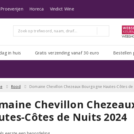
n heeft Post NL het erg druk. Het kan zijn dat uw pakket er langer over doe
Proeverijen
Horeca
Vindict Wine
dag in huis
Gratis verzending vanaf 30 euro
Bestellen 
ne
Rood
Domaine Chevillon Chezeaux Bourgogne Hautes-Côtes de 
maine Chevillon Chezeau
utes-Côtes de Nuits 2024
 als eerste een beoordeling