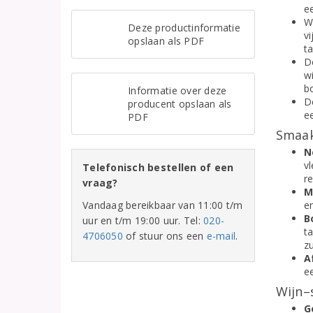
ee
W
Deze productinformatie
v
opslaan als PDF
ta
D
wi
b
Informatie over deze
D
producent opslaan als
e
PDF
Smaak
N
v
Telefonisch bestellen of een
r
vraag?
M
Vandaag bereikbaar van 11:00 t/m
en
B
uur en t/m 19:00 uur. Tel:
020-
t
4706050
of stuur ons een
e-mail
.
z
A
e
Wijn–
G