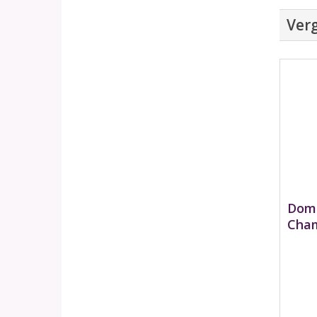
Verg
Doma
Cham