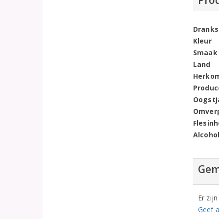
Pro
Dranks
Kleur
Smaak
Land
Herko
Produc
Oogstj
Omver
Flesin
Alcoho
Gem
Er zij
Geef a