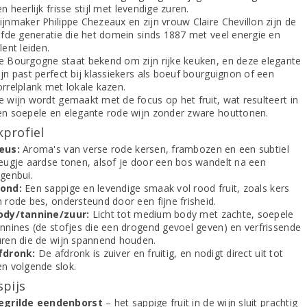
n heerlijk frisse stijl met levendige zuren.
ijnmaker Philippe Chezeaux en zijn vrouw Claire Chevillon zijn de
ijfde generatie die het domein sinds 1887 met veel energie en
lent leiden.
e Bourgogne staat bekend om zijn rijke keuken, en deze elegante
jn past perfect bij klassiekers als boeuf bourguignon of een
orrelplank met lokale kazen.
e wijn wordt gemaakt met de focus op het fruit, wat resulteert in
en soepele en elegante rode wijn zonder zware houttonen.
profiel
eus:
Aroma's van verse rode kersen, frambozen en een subtiel
leugje aardse tonen, alsof je door een bos wandelt na een
egenbui.
ond:
Een sappige en levendige smaak vol rood fruit, zoals kers
 rode bes, ondersteund door een fijne frisheid.
ody/tannine/zuur:
Licht tot medium body met zachte, soepele
annines (de stofjes die een drogend gevoel geven) en verfrissende
uren die de wijn spannend houden.
fdronk:
De afdronk is zuiver en fruitig, en nodigt direct uit tot
en volgende slok.
spijs
egrilde eendenborst
– het sappige fruit in de wijn sluit prachtig