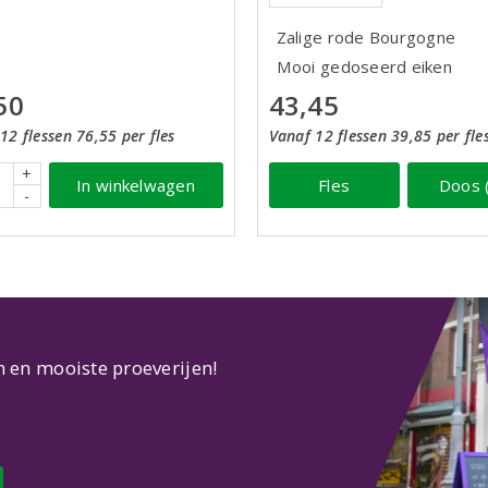
Zalige rode Bourgogne
Mooi gedoseerd eiken
50
43,45
12 flessen 76,55 per fles
Vanaf 12 flessen 39,85 per fle
+
In winkelwagen
Fles
Doos 
-
n en mooiste proeverijen!