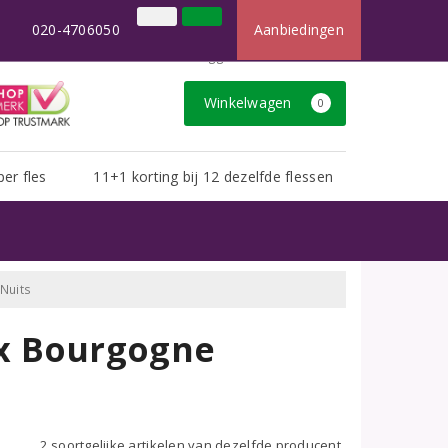
×
t dan u van ons gewend bent.
020-4706050
Aanbiedingen
020-4706050
Inloggen
Klantenservice
Winkelwagen
0
per fles
11+1 korting bij 12 dezelfde flessen
Nuits
x Bourgogne
2 soortgelijke artikelen van dezelfde producent