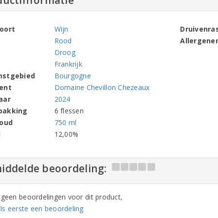
ductinformatie
oort
Wijn
Druivenra
Rood
Allergene
Droog
Frankrijk
mstgebied
Bourgogne
ent
Domaine Chevillon Chezeaux
aar
2024
pakking
6 flessen
houd
750 ml
l
12,00%
iddelde beoordeling:
n geen beoordelingen voor dit product,
ls eerste een beoordeling