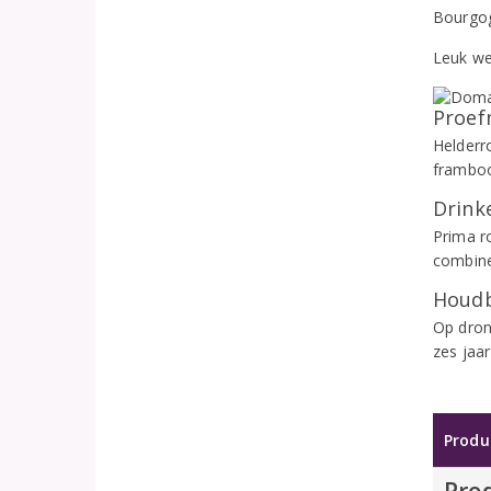
Bourgo
Leuk we
Proef
Helderro
framboo
Drinke
Prima r
combine
Houdb
Op dron
zes jaar
Produ