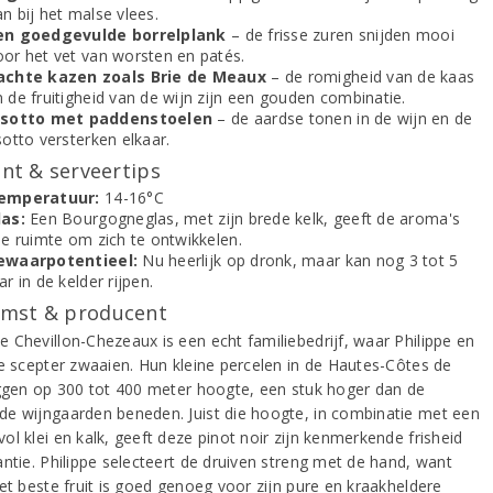
n bij het malse vlees.
en goedgevulde borrelplank
– de frisse zuren snijden mooi
oor het vet van worsten en patés.
achte kazen zoals Brie de Meaux
– de romigheid van de kaas
 de fruitigheid van de wijn zijn een gouden combinatie.
isotto met paddenstoelen
– de aardse tonen in de wijn en de
sotto versterken elkaar.
t & serveertips
emperatuur:
14-16°C
las:
Een Bourgogneglas, met zijn brede kelk, geeft de aroma's
le ruimte om zich te ontwikkelen.
ewaarpotentieel:
Nu heerlijk op dronk, maar kan nog 3 tot 5
ar in de kelder rijpen.
mst & producent
 Chevillon-Chezeaux is een echt familiebedrijf, waar Philippe en
de scepter zwaaien. Hun kleine percelen in de Hautes-Côtes de
iggen op 300 tot 400 meter hoogte, een stuk hoger dan de
e wijngaarden beneden. Juist die hoogte, in combinatie met een
l klei en kalk, geeft deze pinot noir zijn kenmerkende frisheid
antie. Philippe selecteert de druiven streng met de hand, want
het beste fruit is goed genoeg voor zijn pure en kraakheldere