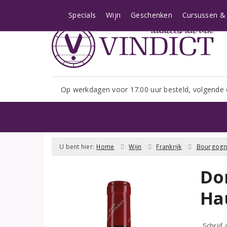
Let op: i.v.m. het shopseizoe
Specials
Wijn
Geschenken
Cursussen & 
Op werkdagen voor 17.00 uur besteld, volgende 
U bent hier:
Home
Wijn
Frankrijk
Bourgog
Do
Ha
Schrijf