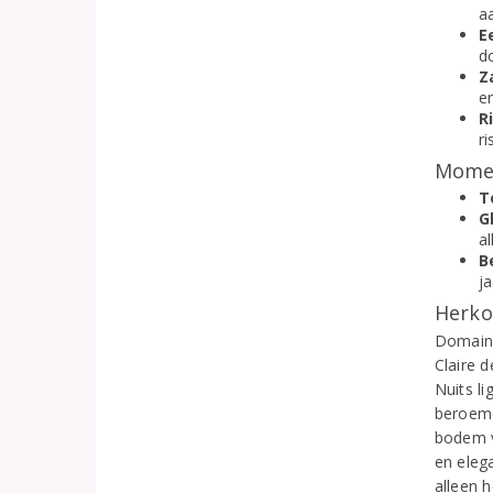
aa
E
d
Z
en
R
ri
Momen
T
G
al
B
ja
Herko
Domaine
Claire 
Nuits l
beroemd
bodem vo
en eleg
alleen 