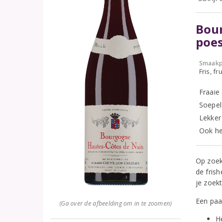
Bour
poe
Smaakp
Fris, fru
Fraaie
Soepel 
Lekker
Ook he
Op zoek
de frish
je zoek
Een paa
(Ga over de afbeelding om in te zoomen)
H