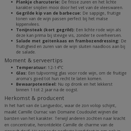
Plankje charcuterie:
De frisse zuren en het lichte
karakter snijden mooi door het vet van de vleeswaren.
Gegrilde kip van de barbecue:
De sappige, fruitige
tonen van de wijn passen perfect bij het malse
kippenvlees.
Tonijnsteak (kort gegrild):
Een lichte rode wijn als
deze kan prima bij stevige vis, zonder te overheersen.
Salade met geitenkaas en frambozendressing:
De
fruitigheid en zuren van de wijn sluiten naadloos aan bij
de salade.
Moment & serveertips
Temperatuur:
12-14°C
Glas:
Een tulpvormig glas voor rode wijn, om de fruitige
aroma's goed tot hun recht te laten komen.
Bewaarpotentieel:
Nu op dronk en het lekkerst
binnen 1 tot 2 jaar na de oogst.
Herkomst & producent
In het hart van de Languedoc, waar de zon volop schijnt,
maakt Camille Ournac van Domaine Coudoulet wijnen die
barsten van het karakter. Terwijl anderen zochten naar kracht
en concentratie, herontdekte Camille de charme van de