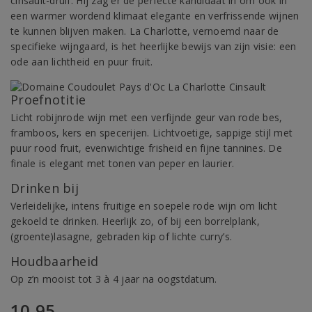
cinsault-druif. Hij zag er de perfecte kandidaat in om ook in
een warmer wordend klimaat elegante en verfrissende wijnen
te kunnen blijven maken. La Charlotte, vernoemd naar de
specifieke wijngaard, is het heerlijke bewijs van zijn visie: een
ode aan lichtheid en puur fruit.
Proefnotitie
Licht robijnrode wijn met een verfijnde geur van rode bes,
framboos, kers en specerijen. Lichtvoetige, sappige stijl met
puur rood fruit, evenwichtige frisheid en fijne tannines. De
finale is elegant met tonen van peper en laurier.
Drinken bij
Verleidelijke, intens fruitige en soepele rode wijn om licht
gekoeld te drinken. Heerlijk zo, of bij een borrelplank,
(groente)lasagne, gebraden kip of lichte curry’s.
Houdbaarheid
Op z’n mooist tot 3 à 4 jaar na oogstdatum.
10,95