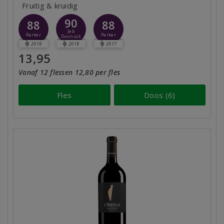
Fruitig & kruidig
90
88
88
Jeb
Parker
Parker
Dunnuck
2019
2018
2017
13,95
Vanaf 12 flessen 12,80 per fles
Fles
Doos (6)