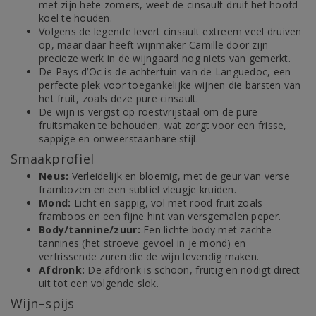
met zijn hete zomers, weet de cinsault-druif het hoofd
koel te houden.
Volgens de legende levert cinsault extreem veel druiven
op, maar daar heeft wijnmaker Camille door zijn
precieze werk in de wijngaard nog niets van gemerkt.
De Pays d’Oc is de achtertuin van de Languedoc, een
perfecte plek voor toegankelijke wijnen die barsten van
het fruit, zoals deze pure cinsault.
De wijn is vergist op roestvrijstaal om de pure
fruitsmaken te behouden, wat zorgt voor een frisse,
sappige en onweerstaanbare stijl.
Smaakprofiel
Neus:
Verleidelijk en bloemig, met de geur van verse
frambozen en een subtiel vleugje kruiden.
Mond:
Licht en sappig, vol met rood fruit zoals
framboos en een fijne hint van versgemalen peper.
Body/tannine/zuur:
Een lichte body met zachte
tannines (het stroeve gevoel in je mond) en
verfrissende zuren die de wijn levendig maken.
Afdronk:
De afdronk is schoon, fruitig en nodigt direct
uit tot een volgende slok.
Wijn–spijs