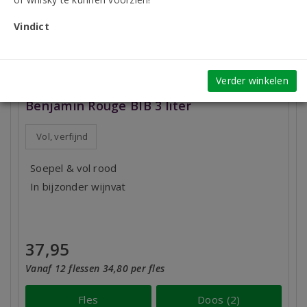
Vindict
Verder winkelen
Château Puech-Haut Languedoc Le
Benjamin Rouge BIB 3 liter
Vol, verfijnd
Soepel & vol rood
In bijzonder wijnvat
37,95
Vanaf 12 flessen 34,80 per fles
Fles
Doos (2)