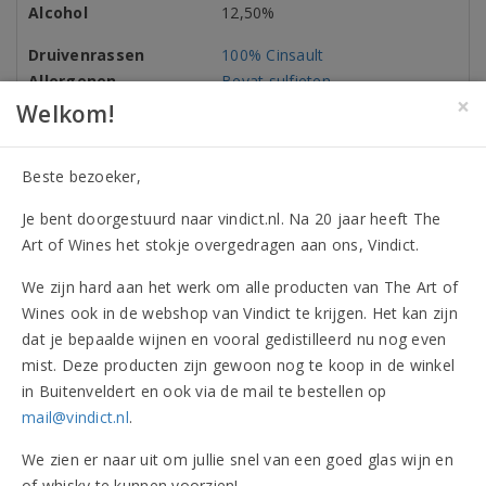
Alcohol
12,50%
Druivenrassen
100% Cinsault
Allergenen
Bevat sulfieten
×
Welkom!
Beste bezoeker,
Onderscheidingen (1)
Je bent doorgestuurd naar vindict.nl. Na 20 jaar heeft The
Beoordelingen
Art of Wines het stokje overgedragen aan ons, Vindict.
We zijn hard aan het werk om alle producten van The Art of
Vergelijkbare artikelen
Wines ook in de webshop van Vindict te krijgen. Het kan zijn
dat je bepaalde wijnen en vooral gedistilleerd nu nog even
mist. Deze producten zijn gewoon nog te koop in de winkel
(1 beoordeling)
in Buitenveldert en ook via de mail te bestellen op
mail@vindict.nl
.
We zien er naar uit om jullie snel van een goed glas wijn en
of whisky te kunnen voorzien!