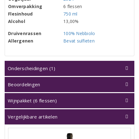
Omverpakking
6 flessen
Flesinhoud
750 ml
Alcohol
13,00%
Druivenrassen
100% Nebbiolo
Allergenen
Bevat sulfieten
Onderscheidingen (1)
Beoordelingen
Wijnpakket (6 flessen)
Vergelijkbare artikelen