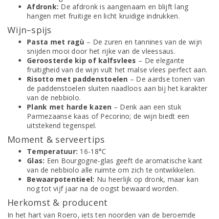
Afdronk:
De afdronk is aangenaam en blijft lang
hangen met fruitige en licht kruidige indrukken.
Wijn–spijs
Pasta met ragù
– De zuren en tannines van de wijn
snijden mooi door het rijke van de vleessaus.
Geroosterde kip of kalfsvlees
– De elegante
fruitigheid van de wijn vult het malse vlees perfect aan.
Risotto met paddenstoelen
– De aardse tonen van
de paddenstoelen sluiten naadloos aan bij het karakter
van de nebbiolo.
Plank met harde kazen
– Denk aan een stuk
Parmezaanse kaas of Pecorino; de wijn biedt een
uitstekend tegenspel.
Moment & serveertips
Temperatuur:
16-18°C
Glas:
Een Bourgogne-glas geeft de aromatische kant
van de nebbiolo alle ruimte om zich te ontwikkelen.
Bewaarpotentieel:
Nu heerlijk op dronk, maar kan
nog tot vijf jaar na de oogst bewaard worden.
Herkomst & producent
In het hart van Roero, iets ten noorden van de beroemde