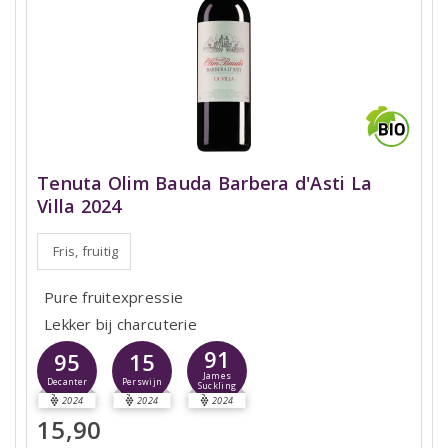
Tenuta Olim Bauda Barbera d'Asti La
Villa 2024
Fris, fruitig
Pure fruitexpressie
Lekker bij charcuterie
91
95
15
James
Decanter
Perswijn
Suckling
2024
2024
2024
15,90