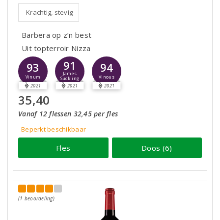
Krachtig, stevig
Barbera op z’n best
Uit topterroir Nizza
91
93
94
James
Vinum
Vinous
Suckling
2021
2021
2021
35,40
Vanaf 12 flessen 32,45 per fles
Beperkt beschikbaar
Fles
Doos (6)
(1 beoordeling)