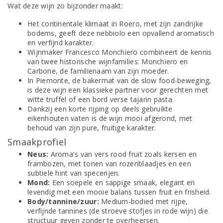
Wat deze wijn zo bijzonder maakt:
Het continentale klimaat in Roero, met zijn zandrijke
bodems, geeft deze nebbiolo een opvallend aromatisch
en verfijnd karakter.
Wijnmaker Francesco Monchiero combineert de kennis
van twee historische wijnfamilies: Monchiero en
Carbone, de familienaam van zijn moeder.
In Piemonte, de bakermat van de slow food-beweging,
is deze wijn een klassieke partner voor gerechten met
witte truffel of een bord verse tajarin pasta.
Dankzij een korte rijping op deels gebruikte
eikenhouten vaten is de wijn mooi afgerond, met
behoud van zijn pure, fruitige karakter.
Smaakprofiel
Neus:
Aroma's van vers rood fruit zoals kersen en
frambozen, met tonen van rozenblaadjes en een
subtiele hint van specerijen.
Mond:
Een soepele en sappige smaak, elegant en
levendig met een mooie balans tussen fruit en frisheid.
Body/tannine/zuur:
Medium-bodied met rijpe,
verfijnde tannines (de stroeve stofjes in rode wijn) die
structuur geven zonder te overheersen.