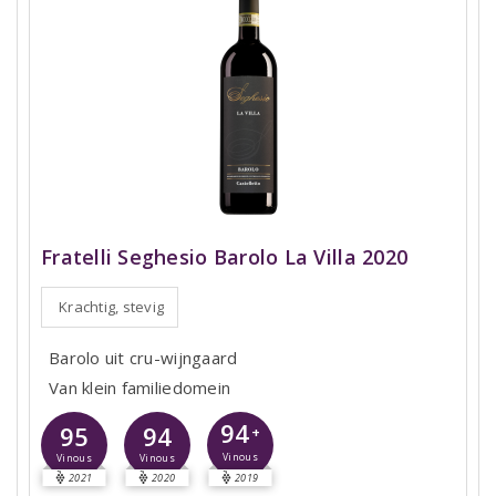
Fratelli Seghesio Barolo La Villa 2020
Krachtig, stevig
Barolo uit cru-wijngaard
Van klein familiedomein
94
95
94
+
Vinous
Vinous
Vinous
2021
2020
2019