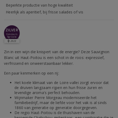
Beperkte productie van hoge kwaliteit
Heerlijk als aperitief, bij frisse salades of vis
ZILVER
Concours
Agricole
2023
Zin in een wijn die knispert van de energie? Deze Sauvignon
Blanc uit Haut-Poitou is een schot in de roos: expressief,
verfrissend en onweerstaanbaar lekker.
Een paar kenmerken op een rij:
Het koele klimaat van de Loire-vallei zorgt ervoor dat
de druiven langzaam rijpen en hun frisse zuren en
levendige aroma's perfect behouden.
Wijnmaker Pierre Morgeau moderniseerde het
familiebedrijf, maar de liefde voor het vak is al sinds
1860 van generatie op generatie doorgegeven.
De regio Haut-Poitou is de thuishaven van de
beroemde Chabichou-geitenkaas, een combinatie die je