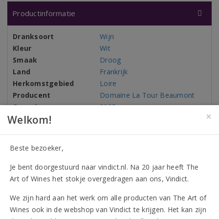
Productinformatie
Dranksoort
Wijn
Kleur
Wit
Smaak
Droog
Land
Frankrijk
Herkomstgebied
Loire
Producent
Domaine La Tour Beaumont
Oogstjaar
2025
×
Welkom!
Omverpakking
6 flessen
Flesinhoud
750 ml
Alcohol
12,50%
Beste bezoeker,
Druivenrassen
100% Sauvignon Blanc
Je bent doorgestuurd naar vindict.nl. Na 20 jaar heeft The
Allergenen
Bevat sulfieten
Art of Wines het stokje overgedragen aan ons, Vindict.
We zijn hard aan het werk om alle producten van The Art of
Wines ook in de webshop van Vindict te krijgen. Het kan zijn
Onderscheidingen (2)