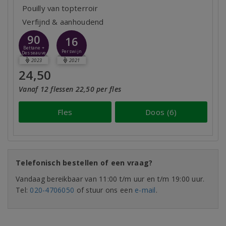
Pouilly van topterroir
Verfijnd & aanhoudend
90
16
Bettane +
Perswijn
Desseauve
2023
2021
24,50
Vanaf 12 flessen 22,50 per fles
Fles
Doos (6)
Telefonisch bestellen of een vraag?
Vandaag bereikbaar van 11:00 t/m uur en t/m 19:00 uur.
Tel:
020-4706050
of stuur ons een
e-mail
.