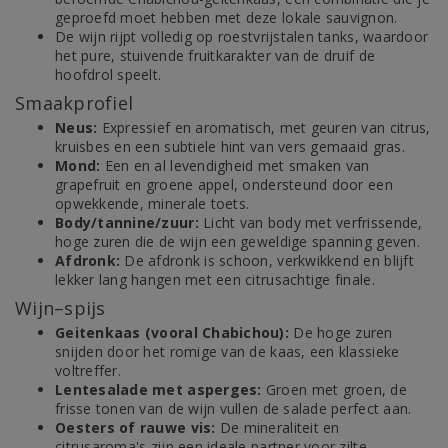
geproefd moet hebben met deze lokale sauvignon.
De wijn rijpt volledig op roestvrijstalen tanks, waardoor
het pure, stuivende fruitkarakter van de druif de
hoofdrol speelt.
Smaakprofiel
Neus:
Expressief en aromatisch, met geuren van citrus,
kruisbes en een subtiele hint van vers gemaaid gras.
Mond:
Een en al levendigheid met smaken van
grapefruit en groene appel, ondersteund door een
opwekkende, minerale toets.
Body/tannine/zuur:
Licht van body met verfrissende,
hoge zuren die de wijn een geweldige spanning geven.
Afdronk:
De afdronk is schoon, verkwikkend en blijft
lekker lang hangen met een citrusachtige finale.
Wijn–spijs
Geitenkaas (vooral Chabichou):
De hoge zuren
snijden door het romige van de kaas, een klassieke
voltreffer.
Lentesalade met asperges:
Groen met groen, de
frisse tonen van de wijn vullen de salade perfect aan.
Oesters of rauwe vis:
De mineraliteit en
citrusaroma's zijn een ideale partner voor zilte