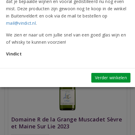
dat je bepaalde wijnen en vooral gedistilleerd nu nog even
mist. Deze producten zijn gewoon nog te koop in de winkel
Beoordelingen
in Buitenveldert en ook via de mail te bestellen op
mail@vindict.nl
.
Vergelijkbare artikelen
We zien er naar uit om jullie snel van een goed glas wijn en
of whisky te kunnen voorzien!
(1 beoordeling)
Vindict
Verder winkelen
Domaine R de la Grange Muscadet Sèvre
et Maine Sur Lie 2023