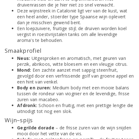
druivenrassen die je hier niet zo snel verwacht.
Deze wijnstreek in Catalonië ligt ver van de kust, wat
een heel ander, stoerder type Spaanse wijn oplevert
dan je misschien gewend bent.
Een loepzuivere, fruitige stijl; de druiven worden koel
vergist in roestvrijstalen tanks om alle levendige
aroma's te behouden.
Smaakprofiel
Neus:
Uitgesproken en aromatisch, met geuren van
perzik, abrikoos, witte bloesem en een vleugje citrus.
Mond:
Een zachte aanzet met sappig steenfruit,
gevolgd door een verfrissende golf van groene appel en
een hint van venkel.
Body en zuren:
Medium body met een mooie balans
tussen de rondeur van viognier en de levendige, frisse
zuren van macabeo.
Afdronk:
Schoon en fruitig, met een prettige lengte die
uitnodigt tot nog een slok.
Wijn–spijs
Gegrilde dorade
– de frisse zuren van de wijn snijden
mooi door het vette van de vis.