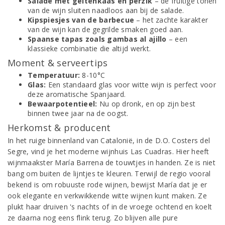
Salade met geitenkaas en perzik
– de fruitige tonen
van de wijn sluiten naadloos aan bij de salade.
Kipspiesjes van de barbecue
– het zachte karakter
van de wijn kan de gegrilde smaken goed aan.
Spaanse tapas zoals gambas al ajillo
– een
klassieke combinatie die altijd werkt.
Moment & serveertips
Temperatuur:
8-10°C
Glas:
Een standaard glas voor witte wijn is perfect voor
deze aromatische Spanjaard.
Bewaarpotentieel:
Nu op dronk, en op zijn best
binnen twee jaar na de oogst.
Herkomst & producent
In het ruige binnenland van Catalonië, in de D.O. Costers del
Segre, vind je het moderne wijnhuis Las Cuadras. Hier heeft
wijnmaakster María Barrena de touwtjes in handen. Ze is niet
bang om buiten de lijntjes te kleuren. Terwijl de regio vooral
bekend is om robuuste rode wijnen, bewijst María dat je er
ook elegante en verkwikkende witte wijnen kunt maken. Ze
plukt haar druiven 's nachts of in de vroege ochtend en koelt
ze daarna nog eens flink terug. Zo blijven alle pure