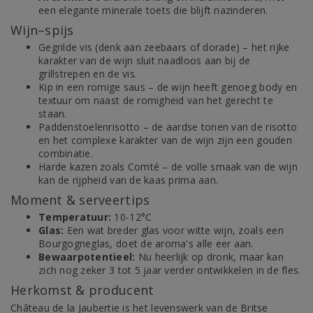
een elegante minerale toets die blijft nazinderen.
Wijn–spijs
Gegrilde vis (denk aan zeebaars of dorade) – het rijke
karakter van de wijn sluit naadloos aan bij de
grillstrepen en de vis.
Kip in een romige saus – de wijn heeft genoeg body en
textuur om naast de romigheid van het gerecht te
staan.
Paddenstoelenrisotto – de aardse tonen van de risotto
en het complexe karakter van de wijn zijn een gouden
combinatie.
Harde kazen zoals Comté – de volle smaak van de wijn
kan de rijpheid van de kaas prima aan.
Moment & serveertips
Temperatuur:
10-12°C
Glas:
Een wat breder glas voor witte wijn, zoals een
Bourgogneglas, doet de aroma's alle eer aan.
Bewaarpotentieel:
Nu heerlijk op dronk, maar kan
zich nog zeker 3 tot 5 jaar verder ontwikkelen in de fles.
Herkomst & producent
Château de la Jaubertie is het levenswerk van de Britse