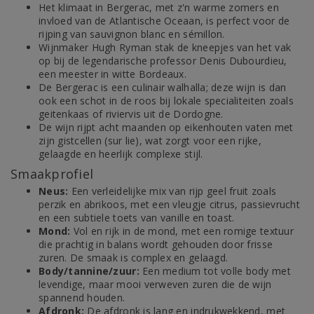
Het klimaat in Bergerac, met z'n warme zomers en
invloed van de Atlantische Oceaan, is perfect voor de
rijping van sauvignon blanc en sémillon.
Wijnmaker Hugh Ryman stak de kneepjes van het vak
op bij de legendarische professor Denis Dubourdieu,
een meester in witte Bordeaux.
De Bergerac is een culinair walhalla; deze wijn is dan
ook een schot in de roos bij lokale specialiteiten zoals
geitenkaas of riviervis uit de Dordogne.
De wijn rijpt acht maanden op eikenhouten vaten met
zijn gistcellen (sur lie), wat zorgt voor een rijke,
gelaagde en heerlijk complexe stijl.
Smaakprofiel
Neus:
Een verleidelijke mix van rijp geel fruit zoals
perzik en abrikoos, met een vleugje citrus, passievrucht
en een subtiele toets van vanille en toast.
Mond:
Vol en rijk in de mond, met een romige textuur
die prachtig in balans wordt gehouden door frisse
zuren. De smaak is complex en gelaagd.
Body/tannine/zuur:
Een medium tot volle body met
levendige, maar mooi verweven zuren die de wijn
spannend houden.
Afdronk:
De afdronk is lang en indrukwekkend, met