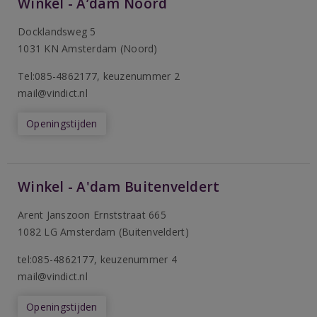
Winkel - A’dam Noord
Docklandsweg 5
1031 KN Amsterdam (Noord)
T
el:085-4862177
, keuzenummer 2
mail@vindict.nl
Openingstijden
Winkel - A'dam Buitenveldert
Arent Janszoon Ernststraat 665
1082 LG Amsterdam (Buitenveldert)
tel:085-4862177
, keuzenummer 4
mail@vindict.nl
Openingstijden