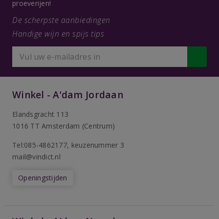
proeverijen!
De scherpste aanbiedingen
Handige wijn en spijs tips
Winkel - A’dam Jordaan
Elandsgracht 113
1016 TT Amsterdam (Centrum)
Tel:085-4862177
, keuzenummer 3
mail@vindict.nl
Openingstijden