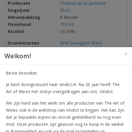
Producent
Château de la Jaubertie
Oogstjaar
2024
Omverpakking
6 flessen
Flesinhoud
750 ml
Alcohol
13,50%
Druivenrassen
80% Sauvignon Blanc
20% Sémillon
×
Welkom!
Allergenen
Bevat sulfieten
Kenmerken
Beste bezoeker,
Vegan
Je bent doorgestuurd naar vindict.nl. Na 20 jaar heeft The
Art of Wines het stokje overgedragen aan ons, Vindict.
Onderscheidingen (1)
We zijn hard aan het werk om alle producten van The Art of
Wines ook in de webshop van Vindict te krijgen. Het kan zijn
Beoordelingen
dat je bepaalde wijnen en vooral gedistilleerd nu nog even
mist. Deze producten zijn gewoon nog te koop in de winkel
Vergelijkbare artikelen
in Buitenveldert en ook via de mail te bestellen op