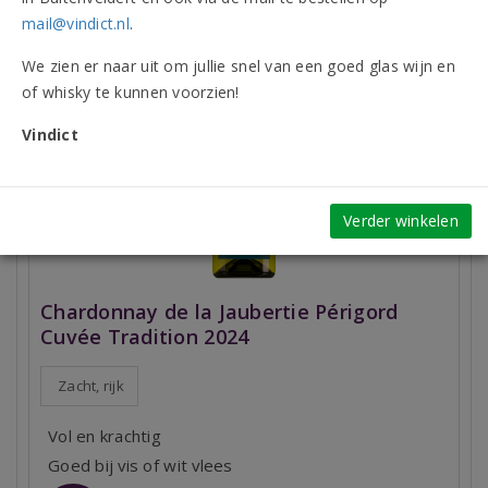
mail@vindict.nl
.
We zien er naar uit om jullie snel van een goed glas wijn en
of whisky te kunnen voorzien!
Vindict
Verder winkelen
Chardonnay de la Jaubertie Périgord
Cuvée Tradition 2024
Zacht, rijk
Vol en krachtig
Goed bij vis of wit vlees