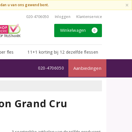
×
t dan u van ons gewend bent.
020-4706050
Inloggen
Klantenservice
Winkelwagen
0
per fles
11+1 korting bij 12 dezelfde flessen
020-4706050
Aanbiedingen
ion Grand Cru
3 soortgelijke artikelen van dezelfde producent