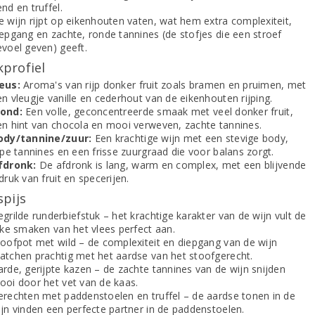
nd en truffel.
e wijn rijpt op eikenhouten vaten, wat hem extra complexiteit,
iepgang en zachte, ronde tannines (de stofjes die een stroef
evoel geven) geeft.
profiel
eus:
Aroma's van rijp donker fruit zoals bramen en pruimen, met
n vleugje vanille en cederhout van de eikenhouten rijping.
ond:
Een volle, geconcentreerde smaak met veel donker fruit,
en hint van chocola en mooi verweven, zachte tannines.
ody/tannine/zuur:
Een krachtige wijn met een stevige body,
jpe tannines en een frisse zuurgraad die voor balans zorgt.
fdronk:
De afdronk is lang, warm en complex, met een blijvende
druk van fruit en specerijen.
spijs
grilde runderbiefstuk – het krachtige karakter van de wijn vult de
jke smaken van het vlees perfect aan.
toofpot met wild – de complexiteit en diepgang van de wijn
atchen prachtig met het aardse van het stoofgerecht.
arde, gerijpte kazen – de zachte tannines van de wijn snijden
ooi door het vet van de kaas.
erechten met paddenstoelen en truffel – de aardse tonen in de
ijn vinden een perfecte partner in de paddenstoelen.