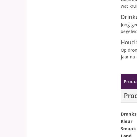
wat kru
Drinke
Jong ge
begelei
Houdb
Op dron
jaar na
Produ
Pro
Dranks
Kleur
Smaak
Land