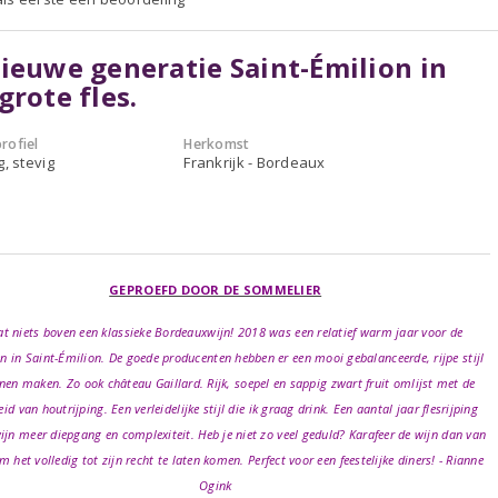
ieuwe generatie Saint-Émilion in
grote fles.
rofiel
Herkomst
g, stevig
Frankrijk - Bordeaux
GEPROEFD DOOR DE SOMMELIER
at niets boven een klassieke Bordeauxwijn! 2018 was een relatief warm jaar voor de
n in Saint-Émilion. De goede producenten hebben er een mooi gebalanceerde, rijpe stijl
nen maken. Zo ook château Gaillard. Rijk, soepel en sappig zwart fruit omlijst met de
id van houtrijping. Een verleidelijke stijl die ik graag drink. Een aantal jaar flesrijping
wijn meer diepgang en complexiteit. Heb je niet zo veel geduld? Karafeer de wijn dan van
m het volledig tot zijn recht te laten komen. Perfect voor een feestelijke diners! - Rianne
Ogink