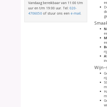
ee
Vandaag bereikbaar van 11:00 t/m
D
uur en t/m 19:00 uur. Tel:
020-
d
4706050
of stuur ons een
e-mail
.
g
Smaak
N
ee
M
e
B
ri
A
in
Wijn–
Ge
ri
S
m
H
m
G
w