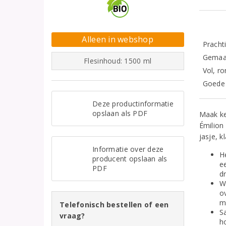
Alleen in webshop
Pracht
Gemaak
Flesinhoud: 1500 ml
Vol, ro
Goede 
Deze productinformatie
opslaan als PDF
Maak ke
Émilion
jasje, 
Informatie over deze
H
producent opslaan als
ee
PDF
dr
W
o
m
Telefonisch bestellen of een
S
vraag?
h