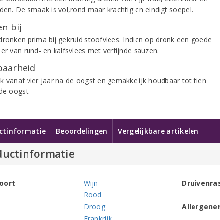
iden. De smaak is vol,rond maar krachtig en eindigt soepel.
n bij
dronken prima bij gekruid stoofvlees. Indien op dronk een goede
der van rund- en kalfsvlees met verfijnde sauzen.
aarheid
k vanaf vier jaar na de oogst en gemakkelijk houdbaar tot tien
 de oogst.
ctinformatie
Beoordelingen
Vergelijkbare artikelen
ductinformatie
oort
Wijn
Druivenra
Rood
Droog
Allergene
Frankrijk