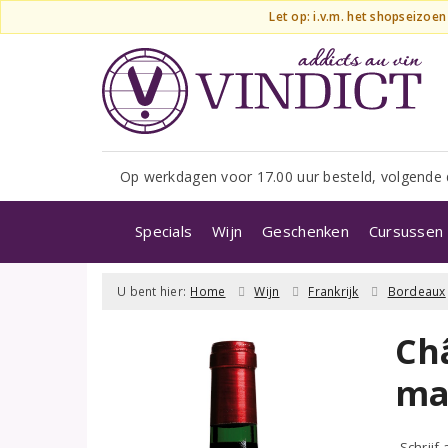
Let op: i.v.m. het shopseizoe
Op werkdagen voor 17.00 uur besteld, volgende 
Specials
Wijn
Geschenken
Cursussen 
U bent hier:
Home
Wijn
Frankrijk
Bordeaux
Ch
ma
Schrijf