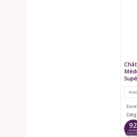
Chât
Médo
Supé
Krac
Exce
Zalig
9
Jame
Suckli