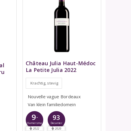
Château Julia Haut-Médoc
al
La Petite Julia 2022
ru
Krachtig, stevig
Nouvelle vague Bordeaux
Van klein familiedomein
9
93
-
Hamersma
Decanter
2022
2020