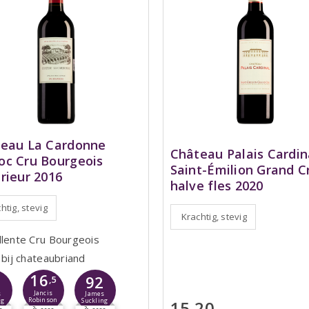
eau La Cardonne
Château Palais Cardin
c Cru Bourgeois
Saint-Émilion Grand C
rieur 2016
halve fles 2020
htig, stevig
Krachtig, stevig
llente Cru Bourgeois
 bij chateaubriand
16
2
92
,5
Jancis
s
James
Robinson
15,20
ng
Suckling