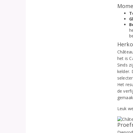
Momen
T
G
B
h
b
Herko
Château
het is 
Sinds zi
kelder.
selecte
Het resu
de verf
gemaak
Leuk we
Proef
Dieprod