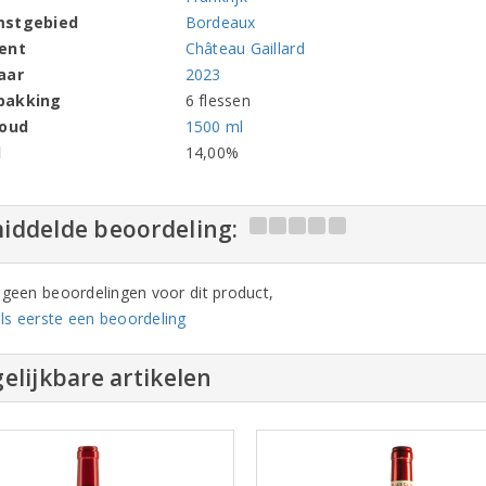
mstgebied
Bordeaux
ent
Château Gaillard
aar
2023
pakking
6 flessen
houd
1500 ml
l
14,00%
iddelde beoordeling:
n geen beoordelingen voor dit product,
ls eerste een beoordeling
elijkbare artikelen