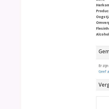
Herko
Produc
Oogstj
Omver
Flesin
Alcoho
Gem
Er zij
Geef a
Verg