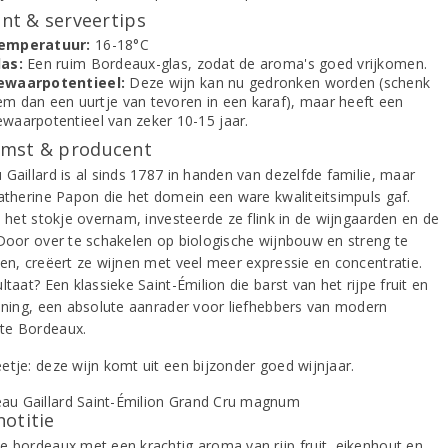
t & serveertips
emperatuur:
16-18°C
las:
Een ruim Bordeaux-glas, zodat de aroma's goed vrijkomen.
ewaarpotentieel:
Deze wijn kan nu gedronken worden (schenk
em dan een uurtje van tevoren in een karaf), maar heeft een
ewaarpotentieel van zeker 10-15 jaar.
mst & producent
 Gaillard is al sinds 1787 in handen van dezelfde familie, maar
Catherine Papon die het domein een ware kwaliteitsimpuls gaf.
j het stokje overnam, investeerde ze flink in de wijngaarden en de
 Door over te schakelen op biologische wijnbouw en streng te
ren, creëert ze wijnen met veel meer expressie en concentratie.
ltaat? Een klassieke Saint-Émilion die barst van het rijpe fruit en
ijning, een absolute aanrader voor liefhebbers van modern
te Bordeaux.
etje: deze wijn komt uit een bijzonder goed wijnjaar.
notitie
e bordeaux met een krachtig aroma van rijp fruit, eikenhout en