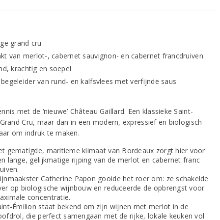
ige grand cru
t van merlot-, cabernet sauvignon- en cabernet francdruiven
nd, krachtig en soepel
begeleider van rund- en kalfsvlees met verfijnde saus
nnis met de ‘nieuwe’ Château Gaillard. Een klassieke Saint-
 Grand Cru, maar dan in een modern, expressief en biologisch
klaar om indruk te maken.
et gematigde, maritieme klimaat van Bordeaux zorgt hier voor
n lange, gelijkmatige rijping van de merlot en cabernet franc
uiven.
ijnmaakster Catherine Papon gooide het roer om: ze schakelde
ver op biologische wijnbouw en reduceerde de opbrengst voor
aximale concentratie.
aint-Émilion staat bekend om zijn wijnen met merlot in de
oofdrol, die perfect samengaan met de rijke, lokale keuken vol