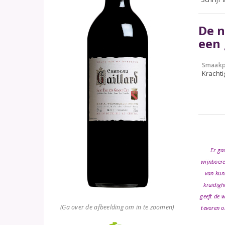
De n
een 
Smaakp
Krachti
Er ga
wijnboere
van kun
kruidighe
geeft de 
(Ga over de afbeelding om in te zoomen)
tevoren o