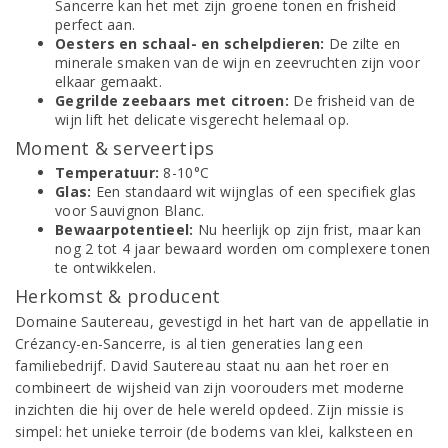
Sancerre kan het met zijn groene tonen en frisheid
perfect aan.
Oesters en schaal- en schelpdieren:
De zilte en
minerale smaken van de wijn en zeevruchten zijn voor
elkaar gemaakt.
Gegrilde zeebaars met citroen:
De frisheid van de
wijn lift het delicate visgerecht helemaal op.
Moment & serveertips
Temperatuur:
8-10°C
Glas:
Een standaard wit wijnglas of een specifiek glas
voor Sauvignon Blanc.
Bewaarpotentieel:
Nu heerlijk op zijn frist, maar kan
nog 2 tot 4 jaar bewaard worden om complexere tonen
te ontwikkelen.
Herkomst & producent
Domaine Sautereau, gevestigd in het hart van de appellatie in
Crézancy-en-Sancerre, is al tien generaties lang een
familiebedrijf. David Sautereau staat nu aan het roer en
combineert de wijsheid van zijn voorouders met moderne
inzichten die hij over de hele wereld opdeed. Zijn missie is
simpel: het unieke terroir (de bodems van klei, kalksteen en