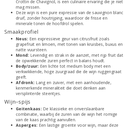
Crottin de Chavignol, is een culinaire ervaring die je niet
mag missen.
Deze wijn is een pure expressie van de sauvignon blanc
druif, zonder houtrijping, waardoor de frisse en
minerale tonen de hoofdrol spelen.
Smaakprofiel
Neus:
Een expressieve geur van citrusfruit zoals
grapefruit en limoen, met tonen van kruisbes, buxus en
natte vuursteen.
Mond:
Levendig en strak in de aanzet, met rijp fruit dat
de opwekkende zuren perfect in balans houdt.
Body/zuur:
Een lichte tot medium body met een
verkwikkende, hoge zuurgraad die de wijn ruggengraat
geeft.
Afdronk:
Lang en zuiver, met een aanhoudende,
kenmerkende mineraliteit die doet denken aan
versplinterde steentjes.
Wijn–spijs
Geitenkaas:
De klassieke en onverslaanbare
combinatie, waarbij de zuren van de wijn het romige
van de kaas prachtig aanvullen.
Asperges:
Een lastige groente voor wijn, maar deze