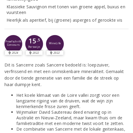
Klassieke Sauvignon met tonen van groene appel, buxus en
vuursteen
Heerlijk als aperitief, bij (groene) asperges of gerookte vis
15
,5
Proefschrift
WineLife
Concours
Perswijn
2024
2022
2022
Dit is Sancerre zoals Sancerre bedoeld is: loepzuiver,
verfrissend en met een onmiskenbare mineraliteit. Gemaakt
door de tiende generatie van een familie die de streek op
haar duimpje kent.
Het koele klimaat van de Loire vallei zorgt voor een
langzame rijping van de druiven, wat de wijn zijn
kenmerkende frisse zuren geeft.
Wijnmaker David Sautereau deed ervaring op in
Australië en Nieuw-Zeeland, maar kwam thuis om de
familietraditie met een moderne twist voort te zetten.
De combinatie van Sancerre met de lokale geitenkaas,