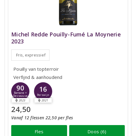
Michel Redde Pouilly-Fumé La Moynerie
2023
Fris, expressief
Pouilly van topterroir
Verfijnd & aanhoudend
90
16
Bettane +
Perswijn
Desseauve
2023
2021
24,50
Vanaf 12 flessen 22,50 per fles
Fles
Doos (6)