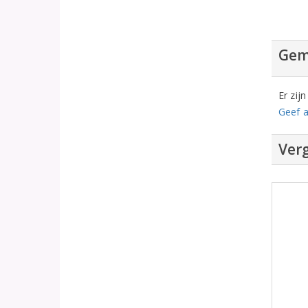
Gem
Er zij
Geef a
Verg