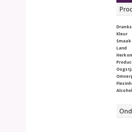
Pro
Dranks
Kleur
Smaak
Land
Herko
Produc
Oogstj
Omver
Flesin
Alcoho
Ond