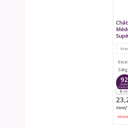
Chât
Médo
Supé
Krac
Exce
Zalig
9
Jame
Suckli
202
23,
Vanaf 
Momen