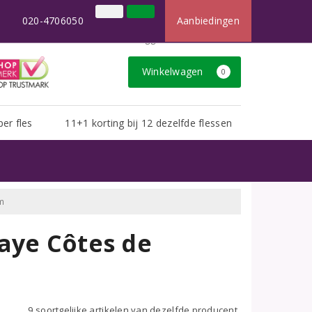
×
t dan u van ons gewend bent.
020-4706050
Aanbiedingen
020-4706050
Inloggen
Klantenservice
Winkelwagen
0
per fles
11+1 korting bij 12 dezelfde flessen
am
aye Côtes de
9 soortgelijke artikelen van dezelfde producent