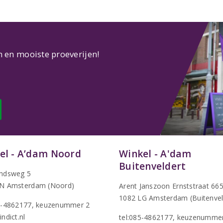
n en mooiste proeverijen!
el - A’dam Noord
Winkel - A'dam
Buitenveldert
ndsweg 5
N Amsterdam (Noord)
Arent Janszoon Ernststraat 66
1082 LG Amsterdam (Buitenvel
5-4862177
, keuzenummer 2
ndict.nl
tel:085-4862177
, keuzenumme