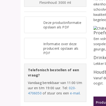
Flesinhoud: 3000 ml
eikenhou
schoolv
kwalitei
begelei
Deze productinformatie
opslaan als PDF
Proef
Een volr
Informatie over deze
soepele
producent opslaan als
geurige,
PDF
Drinke
Lekker 
Telefonisch bestellen of een
Houdb
vraag?
Vanaf d
Vandaag bereikbaar van 11:00 t/m
oogst.
uur en t/m 19:00 uur. Tel:
020-
4706050
of stuur ons een
e-mail
.
Produ