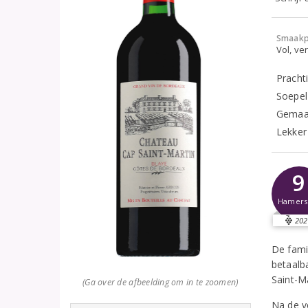
Smaakp
Vol, ver
Pracht
Soepel
Gemaak
Lekker
9
Hamer
202
De fami
betaalb
Saint-M
(Ga over de afbeelding om in te zoomen)
Na de ve