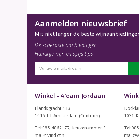
Aanmelden nieuwsbrief
Mis niet langer de beste wijnaanbiedinge
De scherpste aanbiedingen
Handige wijn en spijs tips
Winkel - A’dam Jordaan
Wink
Elandsgracht 113
Dockla
1016 TT Amsterdam (Centrum)
1031 K
Tel:085-4862177
, keuzenummer 3
T
el:08
mail@vindict.nl
mail@vi