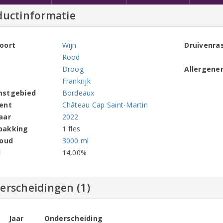
ductinformatie
oort
Wijn
Druivenra
Rood
Droog
Allergene
Frankrijk
mstgebied
Bordeaux
ent
Château Cap Saint-Martin
aar
2022
pakking
1 fles
houd
3000 ml
l
14,00%
erscheidingen (1)
Jaar
Onderscheiding