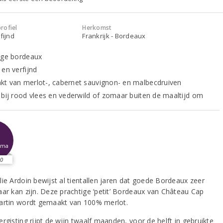
rofiel
Herkomst
fijnd
Frankrijk - Bordeaux
ige bordeaux
 en verfijnd
t van merlot-, cabernet sauvignon- en malbecdruiven
 bij rood vlees en vederwild of zomaar buiten de maaltijd om
sma
0
lie Ardoin bewijst al tientallen jaren dat goede Bordeaux zeer
aar kan zijn. Deze prachtige ‘petit’ Bordeaux van Château Cap
artin wordt gemaakt van 100% merlot.
rgisting rijpt de wijn twaalf maanden, voor de helft in gebruikte