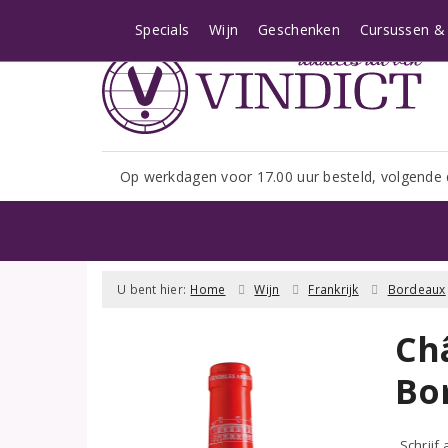
Let op: i.v.m. het shopseizoe
Specials
Wijn
Geschenken
Cursussen & 
Op werkdagen voor 17.00 uur besteld, volgende 
U bent hier:
Home
Wijn
Frankrijk
Bordeaux
Ch
Bo
Schrijf