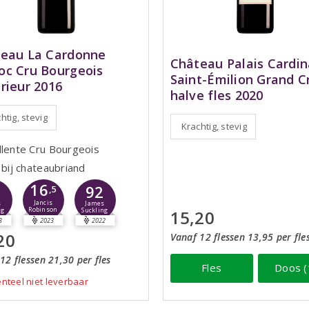
eau La Cardonne
Château Palais Cardin
c Cru Bourgeois
Saint-Émilion Grand C
rieur 2016
halve fles 2020
htig, stevig
Krachtig, stevig
llente Cru Bourgeois
 bij chateaubriand
16
2
92
,5
Jancis
s
James
Robinson
15,20
ng
Suckling
3
2023
2022
20
Vanaf 12 flessen 13,95 per fle
12 flessen 21,30 per fles
Fles
Doos (
teel niet leverbaar