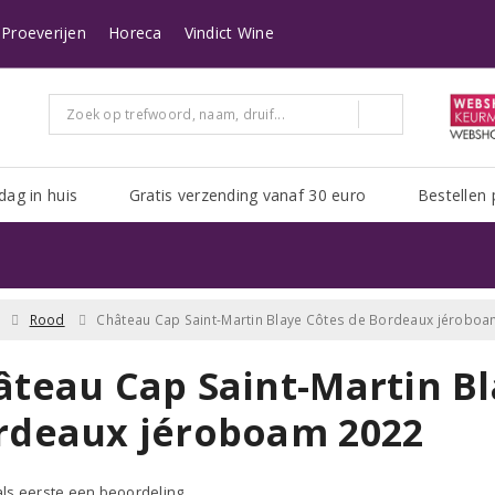
n heeft Post NL het erg druk. Het kan zijn dat uw pakket er langer over doe
Proeverijen
Horeca
Vindict Wine
dag in huis
Gratis verzending vanaf 30 euro
Bestellen 
Rood
Château Cap Saint-Martin Blaye Côtes de Bordeaux jérobo
âteau Cap Saint-Martin Bl
rdeaux jéroboam 2022
 als eerste een beoordeling