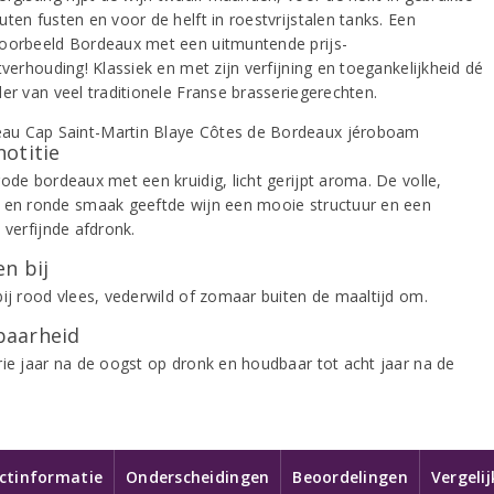
ten fusten en voor de helft in roestvrijstalen tanks. Een
oorbeeld Bordeaux met een uitmuntende prijs-
tverhouding! Klassiek en met zijn verfijning en toegankelijkheid dé
der van veel traditionele Franse brasseriegerechten.
notitie
ode bordeaux met een kruidig, licht gerijpt aroma. De volle,
 en ronde smaak geeftde wijn een mooie structuur en een
 verfijnde afdronk.
n bij
bij rood vlees, vederwild of zomaar buiten de maaltijd om.
aarheid
rie jaar na de oogst op dronk en houdbaar tot acht jaar na de
ctinformatie
Onderscheidingen
Beoordelingen
Vergeli