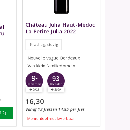
Château Julia Haut-Médoc
al
La Petite Julia 2022
ru
Krachtig, stevig
Nouvelle vague Bordeaux
Van klein familiedomein
9
93
-
Hamersma
Decanter
2022
2020
16,30
s
Vanaf 12 flessen 14,95 per fles
12)
Momenteel niet leverbaar