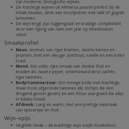
zijn moderne, biologische wijnen.
De krachtige wijnen uit Almansa passen perfect bij de
lokale keuken, denk aan stoofpotten met wild of gegrild
lamsvlees.
De wijn krijgt zijn ruggengraat en kruidige complexiteit
door een rijping van ruim een jaar op eikenhouten
vaten.
Smaakprofiel
Neus:
Aroma’s van rijpe bramen, zwarte kersen en
pruimen, met een vleugje zoethout, vanille en een lichte
toast.
Mond:
Een volle, rijke smaak van donker fruit en
kruiden als zwarte peper, ondersteund door zachte,
rijpe tannines.
Body/tannine/zuur:
Een stevige body met krachtige,
maar mooi afgeronde tannines (de stofjes die een
drogend gevoel geven) en een frisse zuurgraad die alles
in balans houdt.
Afdronk:
Lang en warm, met een prettige nasmaak
van specerijen en fruit.
Wijn–spijs
Gegrilde steak – de krachtige wijn snijdt moeiteloos