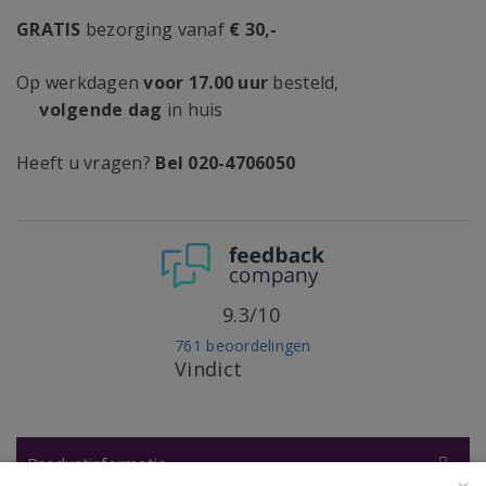
GRATIS
bezorging vanaf
€ 30,-
Op werkdagen
voor 17.00 uur
besteld,
volgende dag
in huis
Heeft u vragen?
Bel 020-4706050
9.3/10
761 beoordelingen
Vindict
Productinformatie