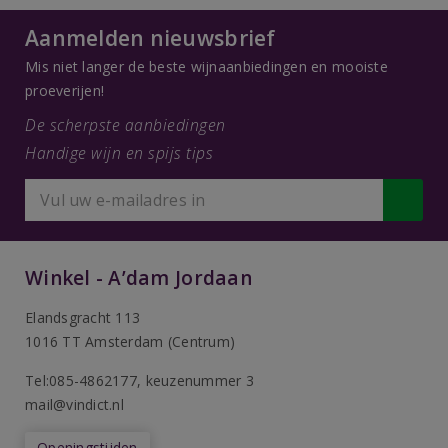
Aanmelden nieuwsbrief
Mis niet langer de beste wijnaanbiedingen en mooiste
proeverijen!
De scherpste aanbiedingen
Handige wijn en spijs tips
Winkel - A’dam Jordaan
Elandsgracht 113
1016 TT Amsterdam (Centrum)
Tel:085-4862177
, keuzenummer 3
mail@vindict.nl
Openingstijden