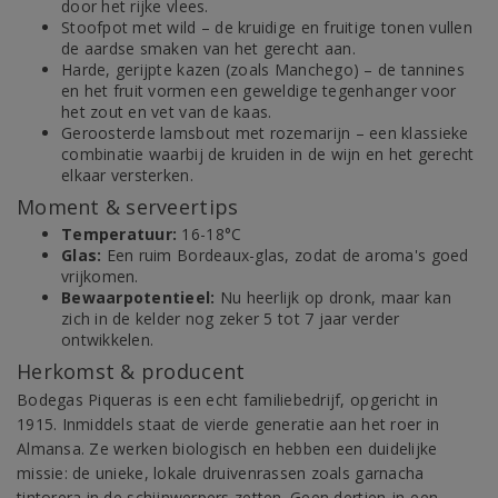
door het rijke vlees.
Stoofpot met wild – de kruidige en fruitige tonen vullen
de aardse smaken van het gerecht aan.
Harde, gerijpte kazen (zoals Manchego) – de tannines
en het fruit vormen een geweldige tegenhanger voor
het zout en vet van de kaas.
Geroosterde lamsbout met rozemarijn – een klassieke
combinatie waarbij de kruiden in de wijn en het gerecht
elkaar versterken.
Moment & serveertips
Temperatuur:
16-18°C
Glas:
Een ruim Bordeaux-glas, zodat de aroma's goed
vrijkomen.
Bewaarpotentieel:
Nu heerlijk op dronk, maar kan
zich in de kelder nog zeker 5 tot 7 jaar verder
ontwikkelen.
Herkomst & producent
Bodegas Piqueras is een echt familiebedrijf, opgericht in
1915. Inmiddels staat de vierde generatie aan het roer in
Almansa. Ze werken biologisch en hebben een duidelijke
missie: de unieke, lokale druivenrassen zoals garnacha
tintorera in de schijnwerpers zetten. Geen dertien-in-een-