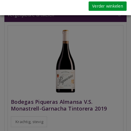
Verder winkelen
Vergelijkbare artikelen
Bodegas Piqueras Almansa V.S.
Monastrell-Garnacha Tintorera 2019
Krachtig, stevig