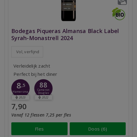
Bodegas Piqueras Almansa Black Label
Syrah-Monastrell 2024
Vol, verfijnd
Verleidelijk zacht
Perfect bij het diner
8
88
,5
Cameron
Hamersma
Douglas
2023
2022
7,90
Vanaf 12 flessen 7,25 per fles
Fles
Doos (6)