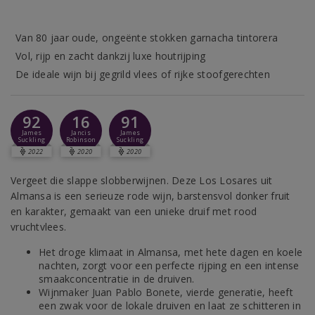
Van 80 jaar oude, ongeënte stokken garnacha tintorera
Vol, rijp en zacht dankzij luxe houtrijping
De ideale wijn bij gegrild vlees of rijke stoofgerechten
92
16
91
James
Jancis
James
Suckling
Robinson
Suckling
2022
2020
2020
Vergeet die slappe slobberwijnen. Deze Los Losares uit
Almansa is een serieuze rode wijn, barstensvol donker fruit
en karakter, gemaakt van een unieke druif met rood
vruchtvlees.
Het droge klimaat in Almansa, met hete dagen en koele
nachten, zorgt voor een perfecte rijping en een intense
smaakconcentratie in de druiven.
Wijnmaker Juan Pablo Bonete, vierde generatie, heeft
een zwak voor de lokale druiven en laat ze schitteren in