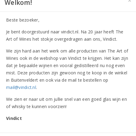
×
Welkom!
Dranksoort
Wijn
Kleur
Rood
Beste bezoeker,
Smaak
Droog
Land
Spanje
Je bent doorgestuurd naar vindict.nl. Na 20 jaar heeft The
Herkomstgebied
Almansa
Art of Wines het stokje overgedragen aan ons, Vindict.
Producent
Bodegas Piqueras
We zijn hard aan het werk om alle producten van The Art of
Oogstjaar
2021
Wines ook in de webshop van Vindict te krijgen. Het kan zijn
Omverpakking
6 flessen
dat je bepaalde wijnen en vooral gedistilleerd nu nog even
Flesinhoud
750 ml
mist. Deze producten zijn gewoon nog te koop in de winkel
Alcohol
14,50%
in Buitenveldert en ook via de mail te bestellen op
Druivenrassen
100% Garnacha Tintorera
mail@vindict.nl
.
Allergenen
Bevat sulfieten
We zien er naar uit om jullie snel van een goed glas wijn en
of whisky te kunnen voorzien!
Vindict
Onderscheidingen (6)
Beoordelingen