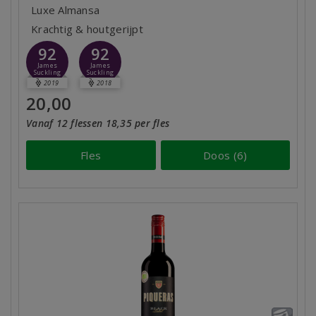
Luxe Almansa
Krachtig & houtgerijpt
92
92
James
James
Suckling
Suckling
2019
2018
20,00
Vanaf 12 flessen 18,35 per fles
Fles
Doos (6)