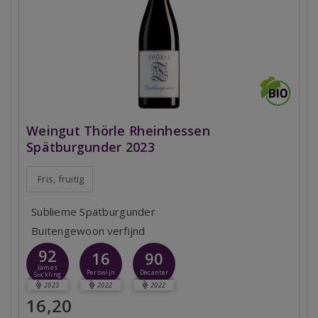
Weingut Thörle Rheinhessen
Spätburgunder 2023
Fris, fruitig
Sublieme Spätburgunder
Buitengewoon verfijnd
92
16
90
James
Perswijn
Decanter
Suckling
2023
2022
2022
16,20