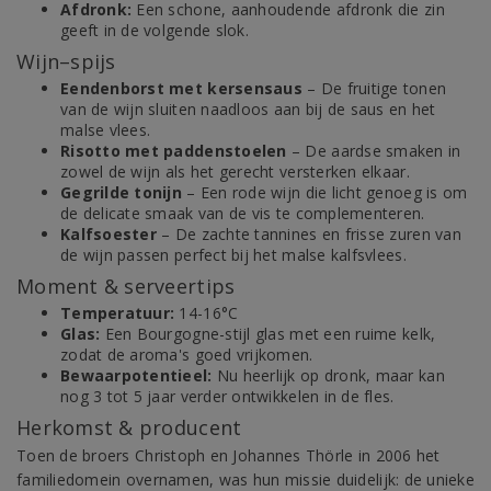
Afdronk:
Een schone, aanhoudende afdronk die zin
geeft in de volgende slok.
Wijn–spijs
Eendenborst met kersensaus
– De fruitige tonen
van de wijn sluiten naadloos aan bij de saus en het
malse vlees.
Risotto met paddenstoelen
– De aardse smaken in
zowel de wijn als het gerecht versterken elkaar.
Gegrilde tonijn
– Een rode wijn die licht genoeg is om
de delicate smaak van de vis te complementeren.
Kalfsoester
– De zachte tannines en frisse zuren van
de wijn passen perfect bij het malse kalfsvlees.
Moment & serveertips
Temperatuur:
14-16°C
Glas:
Een Bourgogne-stijl glas met een ruime kelk,
zodat de aroma's goed vrijkomen.
Bewaarpotentieel:
Nu heerlijk op dronk, maar kan
nog 3 tot 5 jaar verder ontwikkelen in de fles.
Herkomst & producent
Toen de broers Christoph en Johannes Thörle in 2006 het
familiedomein overnamen, was hun missie duidelijk: de unieke