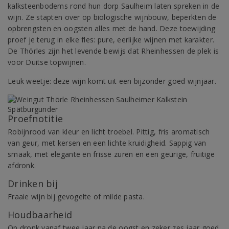
kalksteenbodems rond hun dorp Saulheim laten spreken in de
wijn. Ze stapten over op biologische wijnbouw, beperkten de
opbrengsten en oogsten alles met de hand. Deze toewijding
proef je terug in elke fles: pure, eerlijke wijnen met karakter.
De Thörles zijn het levende bewijs dat Rheinhessen de plek is
voor Duitse topwijnen.
Leuk weetje: deze wijn komt uit een bijzonder goed wijnjaar.
Proefnotitie
Robijnrood van kleur en licht troebel. Pittig, fris aromatisch
van geur, met kersen en een lichte kruidigheid. Sappig van
smaak, met elegante en frisse zuren en een geurige, fruitige
afdronk.
Drinken bij
Fraaie wijn bij gevogelte of milde pasta.
Houdbaarheid
Op dronk vanaf twee jaar na de oogst en zeker zes jaar goed