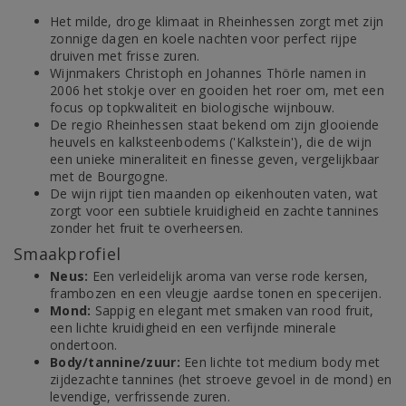
Het milde, droge klimaat in Rheinhessen zorgt met zijn
zonnige dagen en koele nachten voor perfect rijpe
druiven met frisse zuren.
Wijnmakers Christoph en Johannes Thörle namen in
2006 het stokje over en gooiden het roer om, met een
focus op topkwaliteit en biologische wijnbouw.
De regio Rheinhessen staat bekend om zijn glooiende
heuvels en kalksteenbodems ('Kalkstein'), die de wijn
een unieke mineraliteit en finesse geven, vergelijkbaar
met de Bourgogne.
De wijn rijpt tien maanden op eikenhouten vaten, wat
zorgt voor een subtiele kruidigheid en zachte tannines
zonder het fruit te overheersen.
Smaakprofiel
Neus:
Een verleidelijk aroma van verse rode kersen,
frambozen en een vleugje aardse tonen en specerijen.
Mond:
Sappig en elegant met smaken van rood fruit,
een lichte kruidigheid en een verfijnde minerale
ondertoon.
Body/tannine/zuur:
Een lichte tot medium body met
zijdezachte tannines (het stroeve gevoel in de mond) en
levendige, verfrissende zuren.