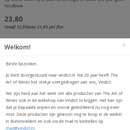
houdbaar.
23,80
Vanaf 12 flessen 21,85 per fles
×
Fles
Doos (6)
Welkom!
Op verlanglijst
Beste bezoeker,
Je bent doorgestuurd naar vindict.nl. Na 20 jaar heeft The
Art of Wines het stokje overgedragen aan ons, Vindict.
GRATIS
bezorging vanaf
€ 30,-
We zijn hard aan het werk om alle producten van The Art of
Wines ook in de webshop van Vindict te krijgen. Het kan zijn
Op werkdagen
voor 17.00 uur
besteld,
dat je bepaalde wijnen en vooral gedistilleerd nu nog even
volgende dag
in huis
mist. Deze producten zijn gewoon nog te koop in de winkel
in Buitenveldert en ook via de mail te bestellen op
Heeft u vragen?
Bel 020-4706050
mail@vindict.nl
.