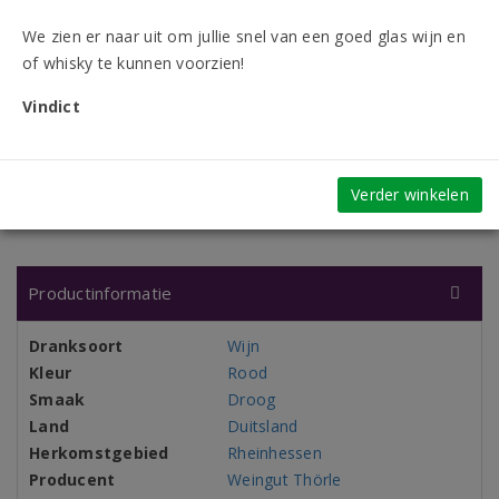
We zien er naar uit om jullie snel van een goed glas wijn en
of whisky te kunnen voorzien!
Vindict
9.3/10
760 beoordelingen
Vindict
Verder winkelen
Productinformatie
Dranksoort
Wijn
Kleur
Rood
Smaak
Droog
Land
Duitsland
Herkomstgebied
Rheinhessen
Producent
Weingut Thörle