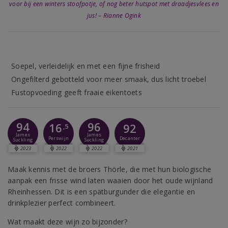
voor bij een winters stoofpotje, of nog beter hutspot met draadjesvlees en
jus! – Rianne Ogink
Soepel, verleidelijk en met een fijne frisheid
Ongefilterd gebotteld voor meer smaak, dus licht troebel
Fustopvoeding geeft fraaie eikentoets
94
96
16
92
,5
James
James
Perswijn
Decanter
Suckling
Suckling
2023
2022
2022
2021
Maak kennis met de broers Thörle, die met hun biologische
aanpak een frisse wind laten waaien door het oude wijnland
Rheinhessen. Dit is een spätburgunder die elegantie en
drinkplezier perfect combineert.
Wat maakt deze wijn zo bijzonder?