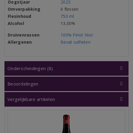
Oogstjaar
2023
Omverpakking
6 flessen
Flesinhoud
750 ml
Alcohol
13,00%
Druivenrassen
100% Pinot Noir
Allergenen
Bevat sulfieten
Onderscheidingen (8)
Beoordelingen
Vergelijkbare artikelen