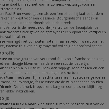
ontinentaal klimaat met warme zomers, wat zorgt voor een
rfecte rijping.
an-Paul Brun wordt gezien als een 'terroirist': hij laat de bodem
preken en kiest voor een klassieke, Bourgondische aanpak in
laats van de standaardmethode in de streek.
aint-Amour is de meest noordelijke cru van de Beaujolais; de
ranietbodems hier geven de gamaydruif een opvallend verfijnd en
neraal karakter.
eze wijn rijpt niet op houten vaten maar in beton, waardoor het
re, intense fruit van de gamaydruif volledig de hoofdrol speelt.
profiel
eus:
Intense geuren van vers rood fruit zoals framboos en kers,
et een vleugje bloemen, aarde en een subtiel pepertje.
ond:
Een en al puur fruit. Denk aan sappige rode bessen en een
nt van kruiden, verpakt in een elegante structuur.
ody/tannine/zuur:
Fijne, zachte tannines (het stroeve gevoel in
e mond) en levendige, frisse zuren die de wijn spannend houden.
fdronk:
De afdronk is opvallend lang en complex, en blijft nog
ven lekker nazinderen.
spijs
arelhoen uit de oven
– de frisse zuren en het rode fruit van de
ijn snijden mooi door het gevogelte.