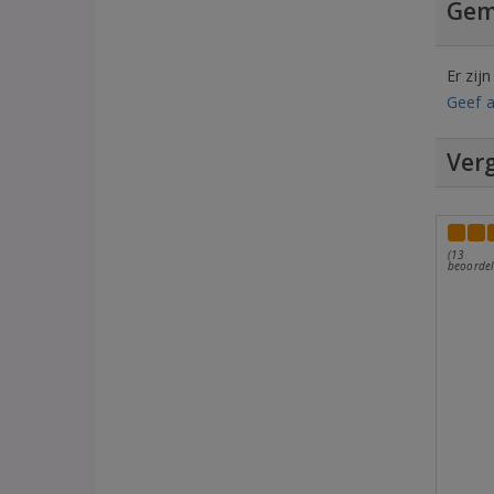
Gem
Er zij
Geef a
Verg
(13
beoordel