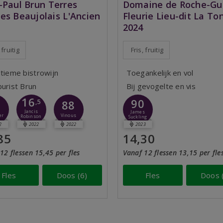
-Paul Brun Terres
Domaine de Roche-Gui
es Beaujolais L'Ancien
Fleurie Lieu-dit La To
2024
 fruitig
Fris, fruitig
ltieme bistrowijn
Toegankelijk en vol
purist Brun
Bij gevogelte en vis
16
90
0
,5
88
Jancis
James
er
Vinous
Robinson
Suckling
2
2022
2022
2023
85
14,30
12 flessen 15,45 per fles
Vanaf 12 flessen 13,15 per fle
Fles
Doos (6)
Fles
Doos 