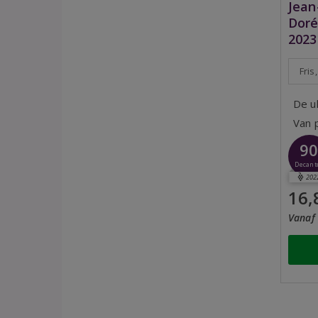
Jean
Doré
2023
Fris,
De u
Van 
9
Decant
202
16,
Vanaf 