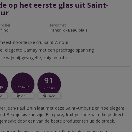
de op het eerste glas uit Saint-
ur
rofiel
Herkomst
fijnd
Frankrijk - Beaujolais
 meest noordelijke cru Saint-Amour
ne, elegante Gamay met een prachtige spanning
le wijn bij gevogelte, zuiglam of vis
91
jn
Perswijn
Vinous
2
2022
2022
er Jean-Paul Brun laat met deze Saint-Amour zien hoe elegant
jnd Beaujolais kan zijn. Een pure, fruitige rode wijn die je direct
 gemaakt door een van de beste producenten uit de streek.
e gamaydruiven genieten in de Beaujolais van een semi-