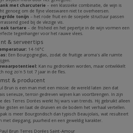
lank met charcuterie
– een klassieke combinatie, de wijn is
icht genoeg om de fijne vleeswaren niet te overheersen.
egrilde tonijn
– het rode fruit en de soepele structuur passen
rrassend goed bij de vlezige vis.
teak tartare
– de frisheid en het pepertje in de wijn vormen een
erfecte tegenhanger voor het rauwe vlees.
t & serveertips
emperatuur:
14-16°C
las:
Een Bourgogneglas, zodat de fruitige aroma's alle ruimte
ijgen.
ewaarpotentieel:
Kan nu gedronken worden, maar ontwikkelt
ch nog zo'n 5 tot 7 jaar in de fles.
mst & producent
ul Brun is een man met een missie: de wereld laten zien dat
is serieuze, terroir-gedreven wijnen kan voortbrengen. In zijn
 des Terres Dorées werkt hij wars van trends. Hij gebruikt alleen
jke gisten en laat de druiven en de bodem het verhaal vertellen.
npak is meer Bourgondisch dan typisch Beaujolais, wat resulteert
en met diepgang, puurheid en een geweldig karakter.