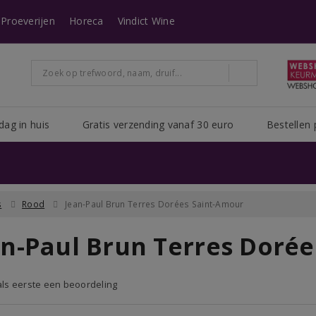
n heeft Post NL het erg druk. Het kan zijn dat uw pakket er langer over doe
Proeverijen
Horeca
Vindict Wine
dag in huis
Gratis verzending vanaf 30 euro
Bestellen 
s
Rood
Jean-Paul Brun Terres Dorées Saint-Amour
an-Paul Brun Terres Dorée
 als eerste een beoordeling