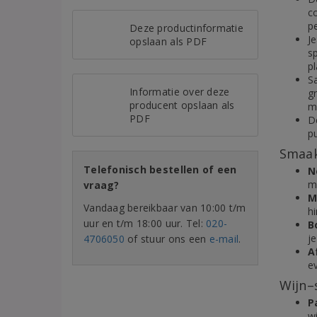
c
pe
Deze productinformatie
Je
opslaan als PDF
s
p
S
Informatie over deze
g
producent opslaan als
mi
PDF
D
pu
Smaak
Telefonisch bestellen of een
N
m
vraag?
M
Vandaag bereikbaar van 10:00 t/m
hi
uur en t/m 18:00 uur. Tel:
020-
B
j
4706050
of stuur ons een
e-mail
.
A
e
Wijn–
P
w