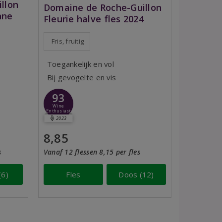
llon
Domaine de Roche-Guillon
nne
Fleurie halve fles 2024
Fris, fruitig
Toegankelijk en vol
Bij gevogelte en vis
93
Wine
Enthusiast
2023
8,85
s
Vanaf 12 flessen 8,15 per fles
(6)
Fles
Doos (12)