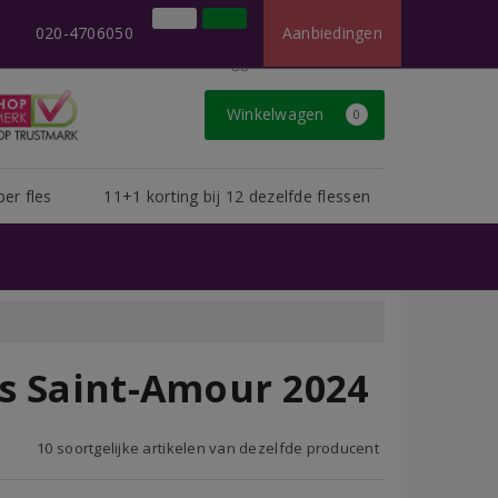
×
t dan u van ons gewend bent.
020-4706050
Aanbiedingen
020-4706050
Inloggen
Klantenservice
Winkelwagen
0
per fles
11+1 korting bij 12 dezelfde flessen
s Saint-Amour 2024
10 soortgelijke artikelen van dezelfde producent