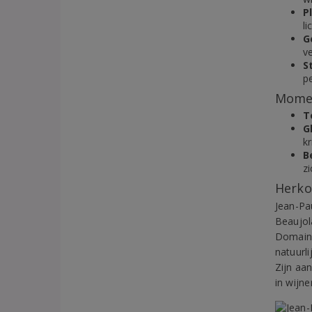
P
l
G
ve
S
p
Momen
T
G
kr
B
zi
Herko
Jean-Pa
Beaujola
Domaine
natuurli
Zijn aa
in wijn