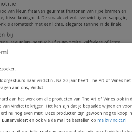
notitie
ood van kleur, fraai van geur met fruittonen van rijpe bramen en
te, frisse kruidigheid. De smaak zet vol, evenwichtig en sappig in;
nk is aromatisch met een lichte, elegante tannine in de finale.
n bij
ijpe Beaujolais, heerlijk bij fijn gevogelte, kalfsvlees of lichte
n van de grill.
om!
aarheid
ronk, goed tot 5 jaar houdbaar.
ezoeker,
doorgestuurd naar vindict.nl. Na 20 jaar heeft The Art of Wines het
agen aan ons, Vindict.
ctinformatie
Onderscheidingen
Beoordelingen
Vergeli
hard aan het werk om alle producten van The Art of Wines ook in 
ductinformatie
van Vindict te krijgen. Het kan zijn dat je bepaalde wijnen en voor
leerd nu nog even mist. Deze producten zijn gewoon nog te koop i
n Buitenveldert en ook via de mail te bestellen op
mail@vindict.nl
.
oort
Wijn
Druivenra
Rood
Allergene
er naar uit om jullie snel van een goed glas wijn en of whisky te k