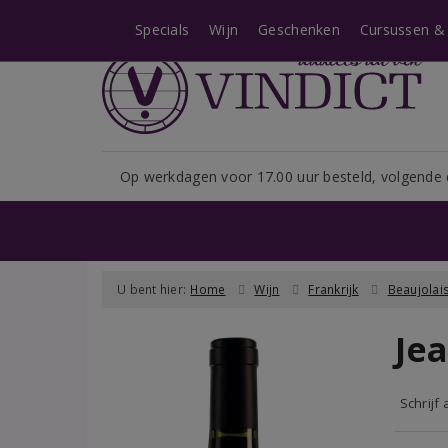
Let op: i.v.m. het shopseizoe
Specials
Wijn
Geschenken
Cursussen & 
Op werkdagen voor 17.00 uur besteld, volgende 
U bent hier:
Home
Wijn
Frankrijk
Beaujolai
Je
Schrijf