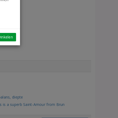
inkelen
balans, diepte
is is a superb Saint-Amour from Brun