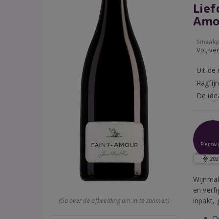
Lief
Amo
Smaakp
Vol, ver
Uit de
Ragfij
De idea
Perswi
202
Wijnmak
en verfi
inpakt,
(Ga over de afbeelding om in te zoomen)
D