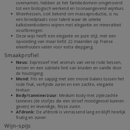
overnamen, hebben ze het familiedomein omgetoverd
tot een biologisch werkend en toonaangevend wijnhuis.
Rheinhessen, ooit bekend om massaproductie, is nu
een broedplaats voor talent waar de unieke
kalksteenbodems wijnen met elegantie en mineraliteit
voortbrengen.
Deze wijn heeft een elegante en pure stijl, met een
opvoeding van maar liefst 22 maanden op Franse
eikenhouten vaten voor extra diepgang.
Smaakprofiel
Neus:
Expressief met aroma’s van verse rode bessen,
kersen en een subtiele hint van kruiden en vanille door
de houtrijping.
Mond:
Fris en sappig met een mooie balans tussen het
rode fruit, verfijnde zuren en een zachte, elegante
textuur.
Body/tannine/zuur:
Medium body met zijdezachte
tannines (de stofjes die een stroef mondgevoel kunnen
geven) en levendige, frisse zuren.
Afdronk:
De afdronk is verrassend lang en blijft heerlijk
fruitig en zuiver.
Wijn–spijs