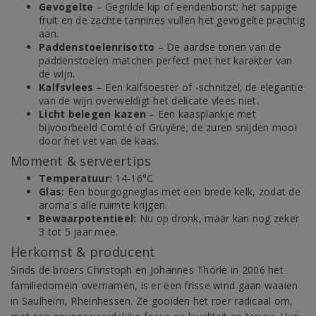
Gevogelte
– Gegrilde kip of eendenborst; het sappige
fruit en de zachte tannines vullen het gevogelte prachtig
aan.
Paddenstoelenrisotto
– De aardse tonen van de
paddenstoelen matchen perfect met het karakter van
de wijn.
Kalfsvlees
– Een kalfsoester of -schnitzel; de elegantie
van de wijn overweldigt het delicate vlees niet.
Licht belegen kazen
– Een kaasplankje met
bijvoorbeeld Comté of Gruyère; de zuren snijden mooi
door het vet van de kaas.
Moment & serveertips
Temperatuur:
14-16°C
Glas:
Een bourgogneglas met een brede kelk, zodat de
aroma's alle ruimte krijgen.
Bewaarpotentieel:
Nu op dronk, maar kan nog zeker
3 tot 5 jaar mee.
Herkomst & producent
Sinds de broers Christoph en Johannes Thörle in 2006 het
familiedomein overnamen, is er een frisse wind gaan waaien
in Saulheim, Rheinhessen. Ze gooiden het roer radicaal om,