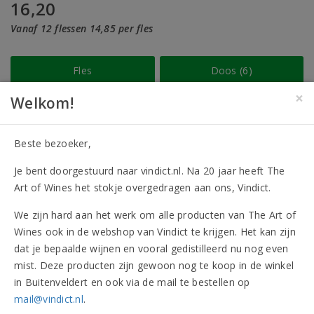
16,20
Vanaf 12 flessen 14,85 per fles
Fles
Doos (6)
×
Welkom!
Op verlanglijst
Beste bezoeker,
Je bent doorgestuurd naar vindict.nl. Na 20 jaar heeft The
GRATIS
bezorging vanaf
€ 30,-
Art of Wines het stokje overgedragen aan ons, Vindict.
Op werkdagen
We zijn hard aan het werk om alle producten van The Art of
voor 17.00 uur
besteld,
Wines ook in de webshop van Vindict te krijgen. Het kan zijn
volgende dag
in huis
dat je bepaalde wijnen en vooral gedistilleerd nu nog even
mist. Deze producten zijn gewoon nog te koop in de winkel
Heeft u vragen?
Bel 020-4706050
in Buitenveldert en ook via de mail te bestellen op
mail@vindict.nl
.