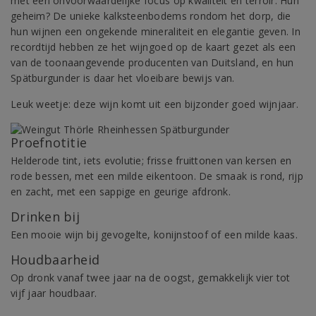
met een onvoorwaardelijke focus op kwaliteit en terroir. Hun
geheim? De unieke kalksteenbodems rondom het dorp, die
hun wijnen een ongekende mineraliteit en elegantie geven. In
recordtijd hebben ze het wijngoed op de kaart gezet als een
van de toonaangevende producenten van Duitsland, en hun
Spätburgunder is daar het vloeibare bewijs van.
Leuk weetje: deze wijn komt uit een bijzonder goed wijnjaar.
Proefnotitie
Helderode tint, iets evolutie; frisse fruittonen van kersen en
rode bessen, met een milde eikentoon. De smaak is rond, rijp
en zacht, met een sappige en geurige afdronk.
Drinken bij
Een mooie wijn bij gevogelte, konijnstoof of een milde kaas.
Houdbaarheid
Op dronk vanaf twee jaar na de oogst, gemakkelijk vier tot
vijf jaar houdbaar.