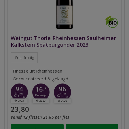
Weingut Thörle Rheinhessen Saulheimer
Kalkstein Spätburgunder 2023
Fris, fruitig
Finesse uit Rheinhessen
Geconcentreerd & gelaagd
94
96
16
,5
James
James
Perswijn
Suckling
Suckling
2023
2022
2022
23,80
Vanaf 12 flessen 21,85 per fles