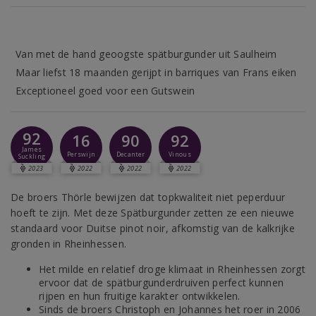
Van met de hand geoogste spätburgunder uit Saulheim
Maar liefst 18 maanden gerijpt in barriques van Frans eiken
Exceptioneel goed voor een Gutswein
92
16
90
92
James
Perswijn
Decanter
Vinous
Suckling
2023
2022
2022
2022
De broers Thörle bewijzen dat topkwaliteit niet peperduur
hoeft te zijn. Met deze Spätburgunder zetten ze een nieuwe
standaard voor Duitse pinot noir, afkomstig van de kalkrijke
gronden in Rheinhessen.
Het milde en relatief droge klimaat in Rheinhessen zorgt
ervoor dat de spätburgunderdruiven perfect kunnen
rijpen en hun fruitige karakter ontwikkelen.
Sinds de broers Christoph en Johannes het roer in 2006