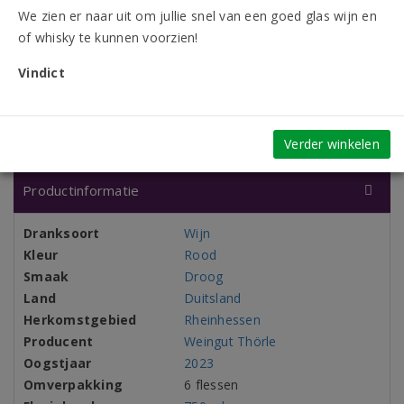
We zien er naar uit om jullie snel van een goed glas wijn en
of whisky te kunnen voorzien!
9.3/10
Vindict
761 beoordelingen
Vindict
Verder winkelen
Productinformatie
Dranksoort
Wijn
Kleur
Rood
Smaak
Droog
Land
Duitsland
Herkomstgebied
Rheinhessen
Producent
Weingut Thörle
Oogstjaar
2023
Omverpakking
6 flessen