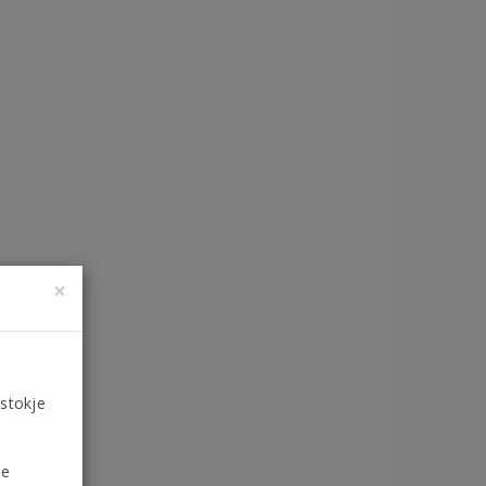
×
 stokje
de