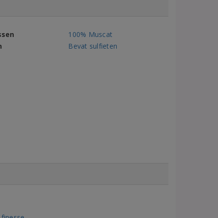
ssen
100% Muscat
n
Bevat sulfieten
 finesse