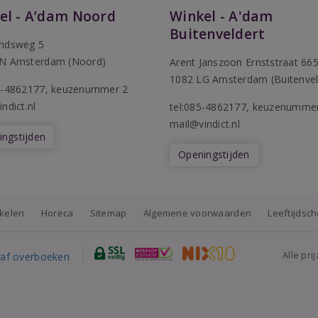
el - A’dam Noord
Winkel - A'dam
Buitenveldert
ndsweg 5
N Amsterdam (Noord)
Arent Janszoon Ernststraat 66
1082 LG Amsterdam (Buitenvel
5-4862177
, keuzenummer 2
ndict.nl
tel:085-4862177
, keuzenumme
mail@vindict.nl
ngstijden
Openingstijden
nkelen
Horeca
Sitemap
Algemene voorwaarden
Leeftijdsc
Alle pri