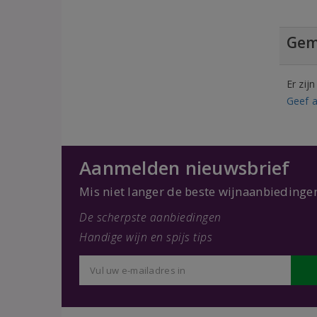
Gem
Er zij
Geef a
Aanmelden nieuwsbrief
Mis niet langer de beste wijnaanbiedinge
De scherpste aanbiedingen
Handige wijn en spijs tips