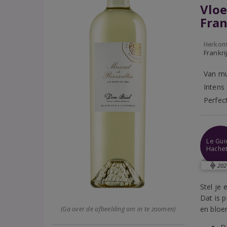
Vloe
Fran
Herkom
Frankri
Van mu
Intens
Perfec
Le Gu
Hache
202
Stel je 
Dat is 
en bloe
(Ga over de afbeelding om in te zoomen)