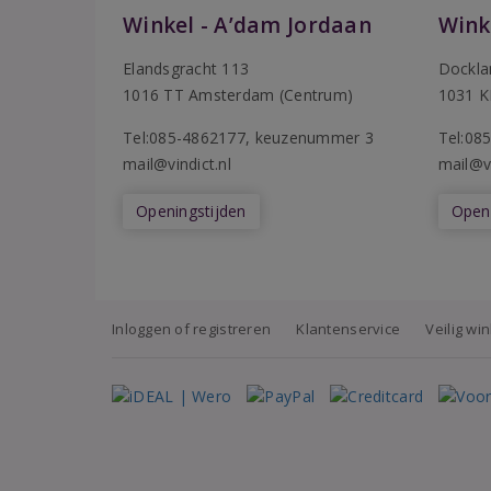
Winkel - A’dam Jordaan
Wink
Elandsgracht 113
Dockla
1016 TT Amsterdam (Centrum)
1031 K
Tel:085-4862177
, keuzenummer 3
T
el:08
mail@vindict.nl
mail@vi
Openingstijden
Openi
Inloggen of registreren
Klantenservice
Veilig wi