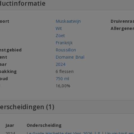
ductinformatie
oort
Muskaatwijn
Druivenra
Wit
Allergene
Zoet
Frankrijk
mstgebied
Roussillon
ent
Domaine Brial
aar
2024
pakking
6 flessen
houd
750 ml
l
16,00%
erscheidingen (1)
Jaar
Onderscheiding
2024
Le Guide Hachette des Vins 2026 | * | Un vin tout en