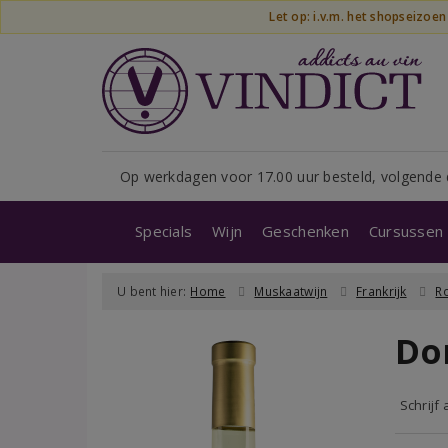
Let op: i.v.m. het shopseizoe
Op werkdagen voor 17.00 uur besteld, volgende 
Specials
Wijn
Geschenken
Cursussen 
U bent hier:
Home
Muskaatwijn
Frankrijk
Ro
Do
Schrijf