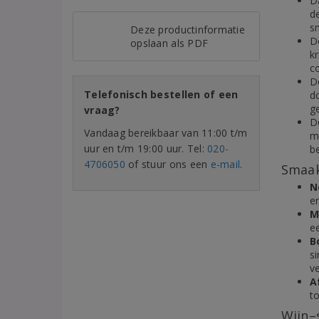
D
d
s
Deze productinformatie
D
opslaan als PDF
kr
co
D
Telefonisch bestellen of een
d
g
vraag?
De
Vandaag bereikbaar van 11:00 t/m
m
uur en t/m 19:00 uur. Tel:
020-
b
4706050
of stuur ons een
e-mail
.
Smaak
N
e
M
ee
B
s
ve
A
to
Wijn–