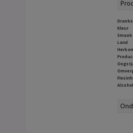
Pro
Dranks
Kleur
Smaak
Land
Herko
Produc
Oogstj
Omver
Flesin
Alcoho
Ond