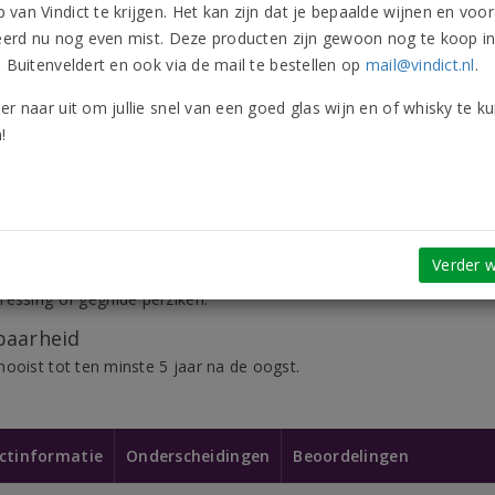
van Vindict te krijgen. Het kan zijn dat je bepaalde wijnen en voor
is daar een vloeibaar bewijs van.
leerd nu nog even mist. Deze producten zijn gewoon nog te koop i
n Buitenveldert en ook via de mail te bestellen op
mail@vindict.nl
.
notitie
er naar uit om jullie snel van een goed glas wijn en of whisky te k
e wijn met een intense geur van verse druiven,
!
ppelbloesem, mango en papaja. De smaak is krachtig en zoet
 exotisch fruit en evenwichtige frisheid. Lange finale met
van honing en fijne perzikbitters.
n bij
egante, zoete witte wijn om solo van te genieten of bij
Verder w
desserts, zoals cheese cake, crème brûlée, worteltaart met
ressing of gegrilde perziken.
aarheid
mooist tot ten minste 5 jaar na de oogst.
ctinformatie
Onderscheidingen
Beoordelingen