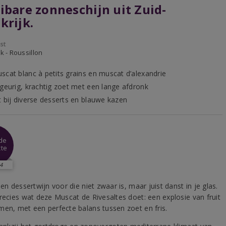
ibare zonneschijn uit Zuid-
krijk.
st
jk - Roussillon
scat blanc à petits grains en muscat d’alexandrie
 geurig, krachtig zoet met een lange afdronk
t bij diverse desserts en blauwe kazen
ide
tte
4
een dessertwijn voor die niet zwaar is, maar juist danst in je glas.
precies wat deze Muscat de Rivesaltes doet: een explosie van fruit
men, met een perfecte balans tussen zoet en fris.