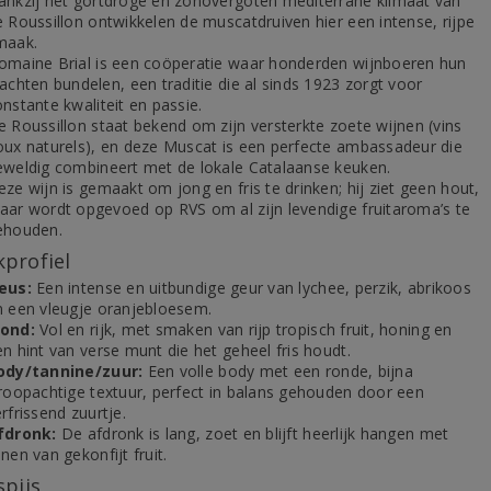
ankzij het gortdroge en zonovergoten mediterrane klimaat van
e Roussillon ontwikkelen de muscatdruiven hier een intense, rijpe
maak.
omaine Brial is een coöperatie waar honderden wijnboeren hun
achten bundelen, een traditie die al sinds 1923 zorgt voor
nstante kwaliteit en passie.
e Roussillon staat bekend om zijn versterkte zoete wijnen (vins
oux naturels), en deze Muscat is een perfecte ambassadeur die
eweldig combineert met de lokale Catalaanse keuken.
ze wijn is gemaakt om jong en fris te drinken; hij ziet geen hout,
aar wordt opgevoed op RVS om al zijn levendige fruitaroma’s te
ehouden.
profiel
eus:
Een intense en uitbundige geur van lychee, perzik, abrikoos
n een vleugje oranjebloesem.
ond:
Vol en rijk, met smaken van rijp tropisch fruit, honing en
n hint van verse munt die het geheel fris houdt.
ody/tannine/zuur:
Een volle body met een ronde, bijna
iroopachtige textuur, perfect in balans gehouden door een
rfrissend zuurtje.
fdronk:
De afdronk is lang, zoet en blijft heerlijk hangen met
nen van gekonfijt fruit.
spijs