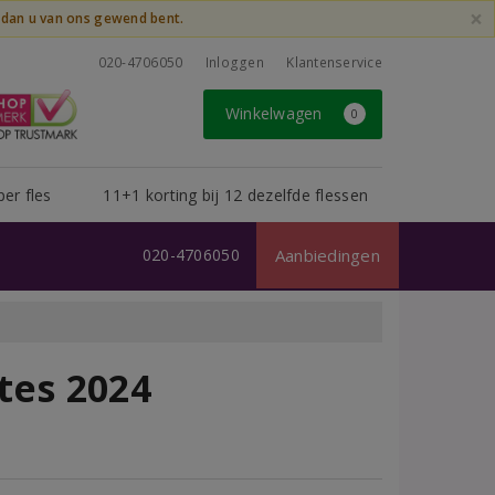
×
t dan u van ons gewend bent.
020-4706050
Inloggen
Klantenservice
Winkelwagen
0
per fles
11+1 korting bij 12 dezelfde flessen
020-4706050
Aanbiedingen
tes 2024