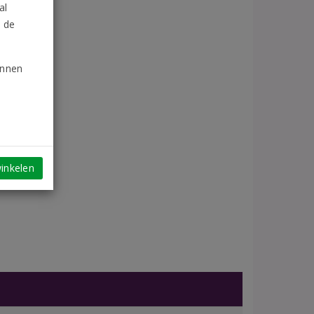
al
n de
unnen
inkelen