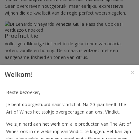
Geen overdreven houtgebruik, maar eerlijke, expressieve
wijnen die de kwaliteit van de regio perfect weerspiegelen.
Proefnotitie
Volle, goudkleurige tint met in de geur tonen van acacia,
noten, vanille en honing. De smaak is volzoet met een
aangename frisheid en tonen van citrus.
Drinken bij
×
Welkom!
Heerlijk als aperitief of begeleider van zoete desserts zoals
fruittaarten. Verrassend goed bij foie gras en blauwaderkazen.
Beste bezoeker,
Houdbaarheid
Na de oogst op dronk en indien gewenst tot vijf jaar na de
Je bent doorgestuurd naar vindict.nl. Na 20 jaar heeft The
oogst te bewaren.
Art of Wines het stokje overgedragen aan ons, Vindict.
17,45
We zijn hard aan het werk om alle producten van The Art of
Vanaf 12 flessen 16,00 per fles
Wines ook in de webshop van Vindict te krijgen. Het kan zijn
dat je bepaalde wijnen en vooral gedistilleerd nu nog even