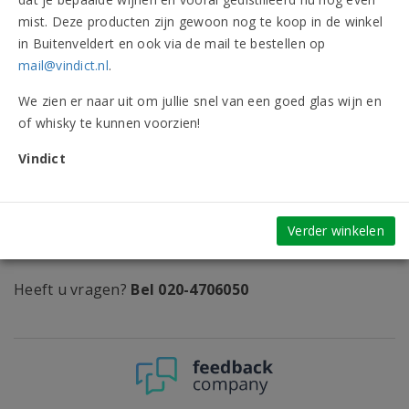
mist. Deze producten zijn gewoon nog te koop in de winkel
Fles
Doos (6)
in Buitenveldert en ook via de mail te bestellen op
mail@vindict.nl
.
Op verlanglijst
We zien er naar uit om jullie snel van een goed glas wijn en
of whisky te kunnen voorzien!
Vindict
GRATIS
bezorging vanaf
€ 30,-
Op werkdagen
voor 17.00 uur
besteld,
Verder winkelen
volgende dag
in huis
Heeft u vragen?
Bel 020-4706050