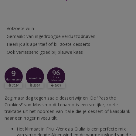
Volzoete wijn
Gemaakt van ingedroogde verduzzodruiven
Heerlijk als aperitief of bij zoete desserts
Ook verrassend goed bij blauwe kaas
9
96
Luca
WineLife
Hamersma
Maroni
2024
2024
2024
Zeg maar dag tegen saaie dessertwijnen. De 'Pass the
Cookies!' van Massimo di Lenardo is een vrolijke, zoete
traktatie uit het noorden van Italië die je dessert of kaasplank
naar een hoger niveau tilt.
Het klimaat in Friuli-Venezia Giulia is een perfecte mix
van verkoelende Alpenwind en de warme invloed van de