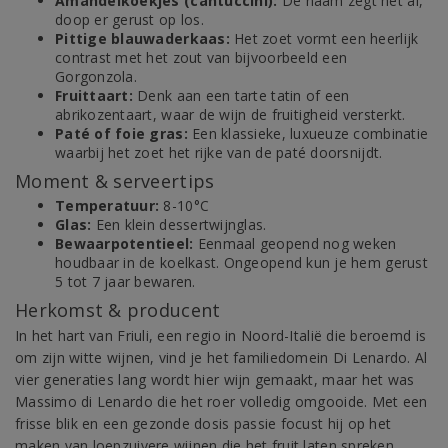
Amandelkoekjes (cantuccini):
De naam zegt het al,
doop er gerust op los.
Pittige blauwaderkaas:
Het zoet vormt een heerlijk
contrast met het zout van bijvoorbeeld een
Gorgonzola.
Fruittaart:
Denk aan een tarte tatin of een
abrikozentaart, waar de wijn de fruitigheid versterkt.
Paté of foie gras:
Een klassieke, luxueuze combinatie
waarbij het zoet het rijke van de paté doorsnijdt.
Moment & serveertips
Temperatuur:
8-10°C
Glas:
Een klein dessertwijnglas.
Bewaarpotentieel:
Eenmaal geopend nog weken
houdbaar in de koelkast. Ongeopend kun je hem gerust
5 tot 7 jaar bewaren.
Herkomst & producent
In het hart van Friuli, een regio in Noord-Italië die beroemd is
om zijn witte wijnen, vind je het familiedomein Di Lenardo. Al
vier generaties lang wordt hier wijn gemaakt, maar het was
Massimo di Lenardo die het roer volledig omgooide. Met een
frisse blik en een gezonde dosis passie focust hij op het
maken van loepzuivere wijnen die het fruit laten spreken.