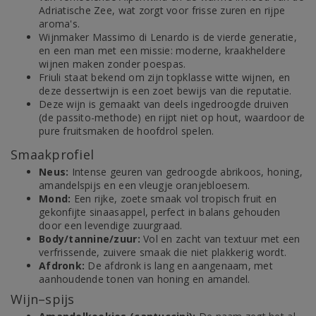
Adriatische Zee, wat zorgt voor frisse zuren en rijpe
aroma's.
Wijnmaker Massimo di Lenardo is de vierde generatie,
en een man met een missie: moderne, kraakheldere
wijnen maken zonder poespas.
Friuli staat bekend om zijn topklasse witte wijnen, en
deze dessertwijn is een zoet bewijs van die reputatie.
Deze wijn is gemaakt van deels ingedroogde druiven
(de passito-methode) en rijpt niet op hout, waardoor de
pure fruitsmaken de hoofdrol spelen.
Smaakprofiel
Neus:
Intense geuren van gedroogde abrikoos, honing,
amandelspijs en een vleugje oranjebloesem.
Mond:
Een rijke, zoete smaak vol tropisch fruit en
gekonfijte sinaasappel, perfect in balans gehouden
door een levendige zuurgraad.
Body/tannine/zuur:
Vol en zacht van textuur met een
verfrissende, zuivere smaak die niet plakkerig wordt.
Afdronk:
De afdronk is lang en aangenaam, met
aanhoudende tonen van honing en amandel.
Wijn–spijs