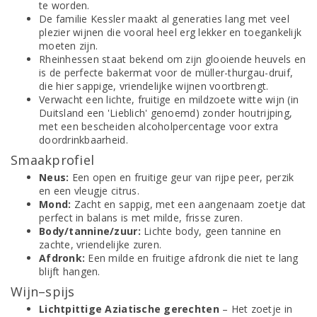
te worden.
De familie Kessler maakt al generaties lang met veel
plezier wijnen die vooral heel erg lekker en toegankelijk
moeten zijn.
Rheinhessen staat bekend om zijn glooiende heuvels en
is de perfecte bakermat voor de müller-thurgau-druif,
die hier sappige, vriendelijke wijnen voortbrengt.
Verwacht een lichte, fruitige en mildzoete witte wijn (in
Duitsland een 'Lieblich' genoemd) zonder houtrijping,
met een bescheiden alcoholpercentage voor extra
doordrinkbaarheid.
Smaakprofiel
Neus:
Een open en fruitige geur van rijpe peer, perzik
en een vleugje citrus.
Mond:
Zacht en sappig, met een aangenaam zoetje dat
perfect in balans is met milde, frisse zuren.
Body/tannine/zuur:
Lichte body, geen tannine en
zachte, vriendelijke zuren.
Afdronk:
Een milde en fruitige afdronk die niet te lang
blijft hangen.
Wijn–spijs
Lichtpittige Aziatische gerechten
– Het zoetje in