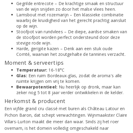
Gegrilde entrecote – De krachtige smaak en structuur
van de wijn snijden zo door het malse vlees heen.
Lamsbout met rozemarijn – Een klassieke combinatie
waarbij de kruidigheid van het gerecht prachtig aansluit
op de wijn.
Stoofpot van rundvlees – De diepe, aardse smaken van
de stoofpot worden perfect ondersteund door deze
stevige rode wijn.
Harde, gerijpte kazen – Denk aan een stuk oude
Comté, waarvan het zoutgehalte de tannines verzacht.
Moment & serveertips
Temperatuur:
16-18°C
Glas:
Een ruim Bordeaux-glas, zodat de aroma's alle
ruimte krijgen om vrij te komen.
Bewaarpotentieel:
Nu heerlijk op dronk, maar kan
zeker nog 5 tot 8 jaar verder ontwikkelen in de kelder.
Herkomst & producent
Een vijfde grand cru classé met buren als Château Latour en
Pichon Baron, dat schept verwachtingen. Wijnmaakster Claire
Villars-Lurton maakt die meer dan waar. Sinds zij het roer
overnam, is het domein volledig omgeschakeld naar