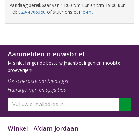
Vandaag bereikbaar van 11:00 t/m uur en t/m 19:00 uur.
Tel:
020-4706050
of stuur ons een
e-mail
.
Aanmelden nieuwsbrief
Mis niet langer de beste wijnaanbiedingen en mooiste
proeverijen!
De scherpste aanbiedingen
Handige wijn en spijs tips
Winkel - A’dam Jordaan