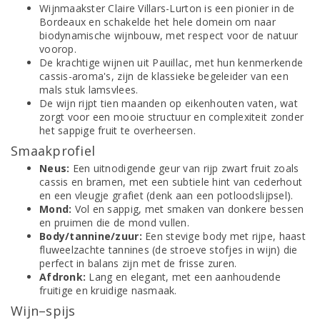
Wijnmaakster Claire Villars-Lurton is een pionier in de
Bordeaux en schakelde het hele domein om naar
biodynamische wijnbouw, met respect voor de natuur
voorop.
De krachtige wijnen uit Pauillac, met hun kenmerkende
cassis-aroma's, zijn de klassieke begeleider van een
mals stuk lamsvlees.
De wijn rijpt tien maanden op eikenhouten vaten, wat
zorgt voor een mooie structuur en complexiteit zonder
het sappige fruit te overheersen.
Smaakprofiel
Neus:
Een uitnodigende geur van rijp zwart fruit zoals
cassis en bramen, met een subtiele hint van cederhout
en een vleugje grafiet (denk aan een potloodslijpsel).
Mond:
Vol en sappig, met smaken van donkere bessen
en pruimen die de mond vullen.
Body/tannine/zuur:
Een stevige body met rijpe, haast
fluweelzachte tannines (de stroeve stofjes in wijn) die
perfect in balans zijn met de frisse zuren.
Afdronk:
Lang en elegant, met een aanhoudende
fruitige en kruidige nasmaak.
Wijn–spijs