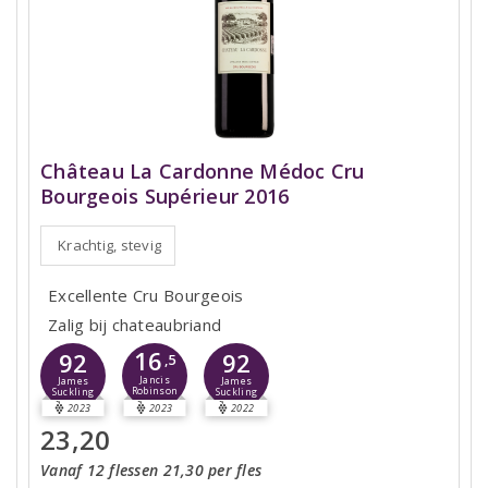
Château La Cardonne Médoc Cru
Bourgeois Supérieur 2016
Krachtig, stevig
Excellente Cru Bourgeois
Zalig bij chateaubriand
16
92
92
,5
Jancis
James
James
Robinson
Suckling
Suckling
2023
2023
2022
23,20
Vanaf 12 flessen 21,30 per fles