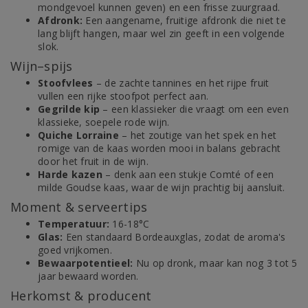
mondgevoel kunnen geven) en een frisse zuurgraad.
Afdronk:
Een aangename, fruitige afdronk die niet te
lang blijft hangen, maar wel zin geeft in een volgende
slok.
Wijn–spijs
Stoofvlees
– de zachte tannines en het rijpe fruit
vullen een rijke stoofpot perfect aan.
Gegrilde kip
– een klassieker die vraagt om een even
klassieke, soepele rode wijn.
Quiche Lorraine
– het zoutige van het spek en het
romige van de kaas worden mooi in balans gebracht
door het fruit in de wijn.
Harde kazen
– denk aan een stukje Comté of een
milde Goudse kaas, waar de wijn prachtig bij aansluit.
Moment & serveertips
Temperatuur:
16-18°C
Glas:
Een standaard Bordeauxglas, zodat de aroma's
goed vrijkomen.
Bewaarpotentieel:
Nu op dronk, maar kan nog 3 tot 5
jaar bewaard worden.
Herkomst & producent