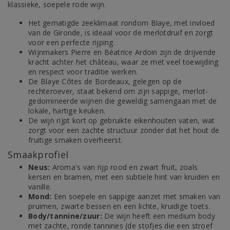
klassieke, soepele rode wijn.
Het gematigde zeeklimaat rondom Blaye, met invloed
van de Gironde, is ideaal voor de merlotdruif en zorgt
voor een perfecte rijping.
Wijnmakers Pierre en Béatrice Ardoin zijn de drijvende
kracht achter het château, waar ze met veel toewijding
en respect voor traditie werken.
De Blaye Côtes de Bordeaux, gelegen op de
rechteroever, staat bekend om zijn sappige, merlot-
gedomineerde wijnen die geweldig samengaan met de
lokale, hartige keuken.
De wijn rijpt kort op gebruikte eikenhouten vaten, wat
zorgt voor een zachte structuur zonder dat het hout de
fruitige smaken overheerst.
Smaakprofiel
Neus:
Aroma's van rijp rood en zwart fruit, zoals
kersen en bramen, met een subtiele hint van kruiden en
vanille.
Mond:
Een soepele en sappige aanzet met smaken van
pruimen, zwarte bessen en een lichte, kruidige toets.
Body/tannine/zuur:
De wijn heeft een medium body
met zachte, ronde tannines (de stofjes die een stroef