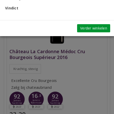
Vindict
Verder winkelen
Château La Cardonne Médoc Cru
Bourgeois Supérieur 2016
Krachtig, stevig
Excellente Cru Bourgeois
Zalig bij chateaubriand
16
92
92
,5
Jancis
James
James
Robinson
Suckling
Suckling
2023
2023
2022