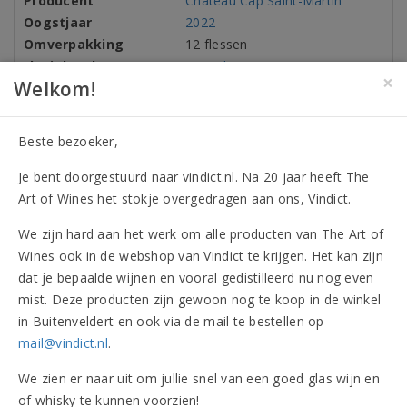
Producent
Château Cap Saint-Martin
Oogstjaar
2022
Omverpakking
12 flessen
Flesinhoud
375 ml
×
Welkom!
Alcohol
14,00%
Druivenrassen
100% Merlot
Beste bezoeker,
Allergenen
Bevat sulfieten
Je bent doorgestuurd naar vindict.nl. Na 20 jaar heeft The
Art of Wines het stokje overgedragen aan ons, Vindict.
Onderscheidingen (1)
We zijn hard aan het werk om alle producten van The Art of
Wines ook in de webshop van Vindict te krijgen. Het kan zijn
Beoordelingen
dat je bepaalde wijnen en vooral gedistilleerd nu nog even
mist. Deze producten zijn gewoon nog te koop in de winkel
Vergelijkbare artikelen
in Buitenveldert en ook via de mail te bestellen op
mail@vindict.nl
.
We zien er naar uit om jullie snel van een goed glas wijn en
of whisky te kunnen voorzien!