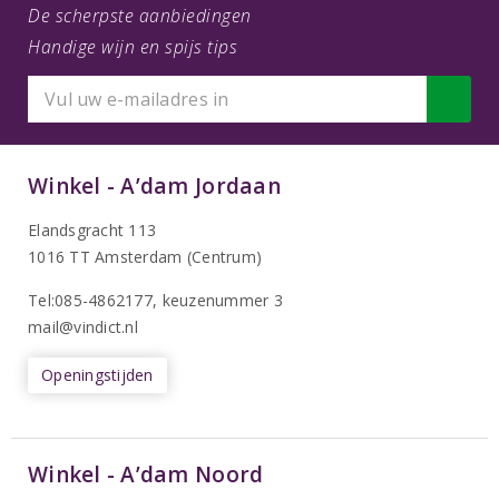
De scherpste aanbiedingen
Handige wijn en spijs tips
Winkel - A’dam Jordaan
Elandsgracht 113
1016 TT Amsterdam (Centrum)
Tel:085-4862177
, keuzenummer 3
mail@vindict.nl
Openingstijden
Winkel - A’dam Noord