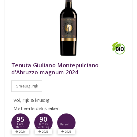
Tenuta Giuliano Montepulciano
d'Abruzzo magnum 2024
Smeuïg, rijk
Vol, rijk & kruidig
Met verleidelijk eiken
95
90
Luca
James
Perswijn
Maroni
Suckling
2024
2023
2023