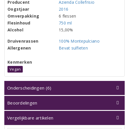
Producent
Azienda Collefrisio
Oogstjaar
2016
Omverpakking
6 flessen
Flesinhoud
750 ml
Alcohol
15,00%
Druivenrassen
100% Montepulciano
Allergenen
Bevat sulfieten
Kenmerken
Vegan
Onderscheidingen (6)
Beoordelingen
Vergelijkbare artikelen