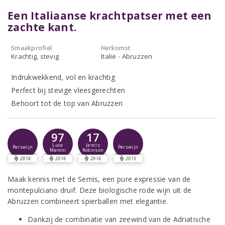
Een Italiaanse krachtpatser met een
zachte kant.
Smaakprofiel
Herkomst
Krachtig, stevig
Italië - Abruzzen
Indrukwekkend, vol en krachtig
Perfect bij stevige vleesgerechten
Behoort tot de top van Abruzzen
97
17
Luca
Jancis
Perswijn
Perswijn
Maroni
Robinson
2016
2016
2016
2015
Maak kennis met de Semis, een pure expressie van de
montepulciano druif. Deze biologische rode wijn uit de
Abruzzen combineert spierballen met elegantie.
Dankzij de combinatie van zeewind van de Adriatische