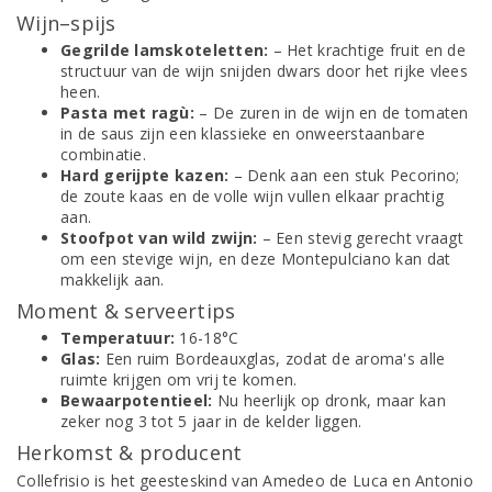
Wijn–spijs
Gegrilde lamskoteletten:
– Het krachtige fruit en de
structuur van de wijn snijden dwars door het rijke vlees
heen.
Pasta met ragù:
– De zuren in de wijn en de tomaten
in de saus zijn een klassieke en onweerstaanbare
combinatie.
Hard gerijpte kazen:
– Denk aan een stuk Pecorino;
de zoute kaas en de volle wijn vullen elkaar prachtig
aan.
Stoofpot van wild zwijn:
– Een stevig gerecht vraagt
om een stevige wijn, en deze Montepulciano kan dat
makkelijk aan.
Moment & serveertips
Temperatuur:
16-18°C
Glas:
Een ruim Bordeauxglas, zodat de aroma's alle
ruimte krijgen om vrij te komen.
Bewaarpotentieel:
Nu heerlijk op dronk, maar kan
zeker nog 3 tot 5 jaar in de kelder liggen.
Herkomst & producent
Collefrisio is het geesteskind van Amedeo de Luca en Antonio