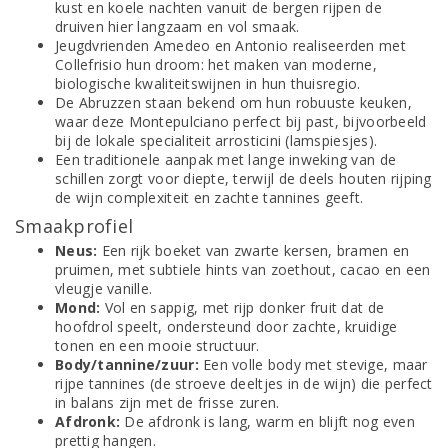
kust en koele nachten vanuit de bergen rijpen de
druiven hier langzaam en vol smaak.
Jeugdvrienden Amedeo en Antonio realiseerden met
Collefrisio hun droom: het maken van moderne,
biologische kwaliteitswijnen in hun thuisregio.
De Abruzzen staan bekend om hun robuuste keuken,
waar deze Montepulciano perfect bij past, bijvoorbeeld
bij de lokale specialiteit arrosticini (lamspiesjes).
Een traditionele aanpak met lange inweking van de
schillen zorgt voor diepte, terwijl de deels houten rijping
de wijn complexiteit en zachte tannines geeft.
Smaakprofiel
Neus:
Een rijk boeket van zwarte kersen, bramen en
pruimen, met subtiele hints van zoethout, cacao en een
vleugje vanille.
Mond:
Vol en sappig, met rijp donker fruit dat de
hoofdrol speelt, ondersteund door zachte, kruidige
tonen en een mooie structuur.
Body/tannine/zuur:
Een volle body met stevige, maar
rijpe tannines (de stroeve deeltjes in de wijn) die perfect
in balans zijn met de frisse zuren.
Afdronk:
De afdronk is lang, warm en blijft nog even
prettig hangen.