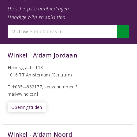
De scherpste aanbiedingen
Handige wijn en spijs tips
Winkel - A’dam Jordaan
Elandsgracht 113
1016 TT Amsterdam (Centrum)
Tel:085-4862177
, keuzenummer 3
mail@vindict.nl
Openingstijden
Winkel - A’dam Noord