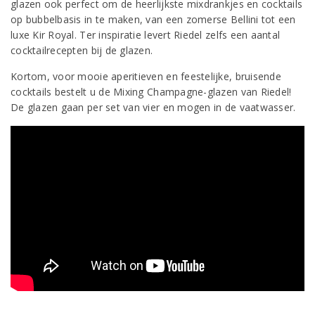
glazen ook perfect om de heerlijkste mixdrankjes en cocktails
op bubbelbasis in te maken, van een zomerse Bellini tot een
luxe Kir Royal. Ter inspiratie levert Riedel zelfs een aantal
cocktailrecepten bij de glazen.
Kortom, voor mooie aperitieven en feestelijke, bruisende
cocktails bestelt u de Mixing Champagne-glazen van Riedel!
De glazen gaan per set van vier en mogen in de vaatwasser.