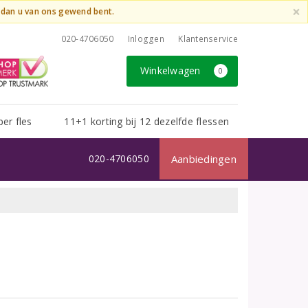
×
t dan u van ons gewend bent.
020-4706050
Inloggen
Klantenservice
Winkelwagen
0
per fles
11+1 korting bij 12 dezelfde flessen
020-4706050
Aanbiedingen