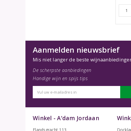
Aanmelden nieuwsbrief
Mis niet langer de beste wijnaanbiedinge
De scherpste aanbiedingen
Handige wijn en spijs tips
Winkel - A’dam Jordaan
Wink
Elandsgracht 113
Dockla