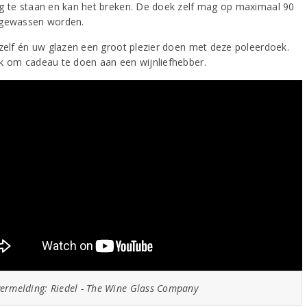
g te staan en kan het breken. De doek zelf mag op maximaal 90
 gewassen worden.
uzelf én uw glazen een groot plezier doen met deze poleerdoek.
k om cadeau te doen aan een wijnliefhebber.
ermelding: Riedel - The Wine Glass Company