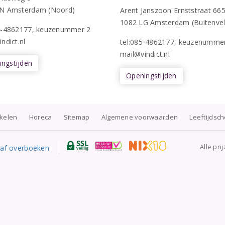
N Amsterdam (Noord)
Arent Janszoon Ernststraat 66
1082 LG Amsterdam (Buitenvel
5-4862177
, keuzenummer 2
ndict.nl
tel:085-4862177
, keuzenumme
mail@vindict.nl
ngstijden
Openingstijden
nkelen
Horeca
Sitemap
Algemene voorwaarden
Leeftijdsc
Alle pri