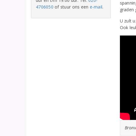
uur en t/m 19:00 uur. Tel:
020-
spannin
4706050
of stuur ons een
e-mail
.
graden
U zult 
Ook leu
Bronv