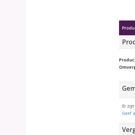
Produ
Pro
Produc
Omver
Gem
Er zij
Geef a
Verg