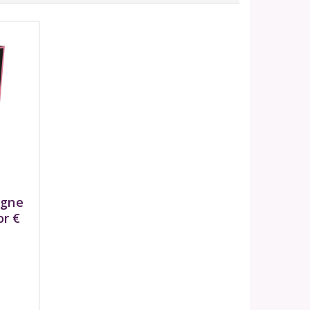
agne
or €