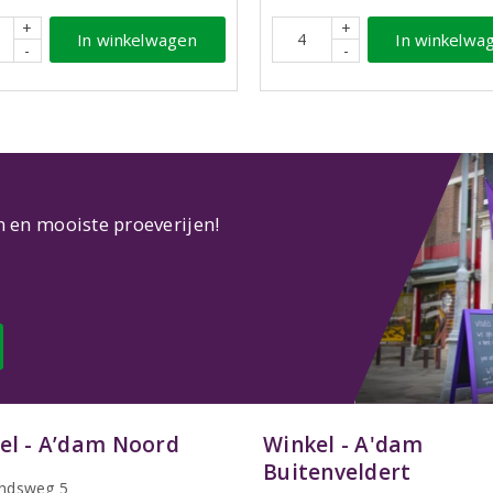
+
+
In winkelwagen
In winkelwa
-
-
n en mooiste proeverijen!
el - A’dam Noord
Winkel - A'dam
Buitenveldert
ndsweg 5