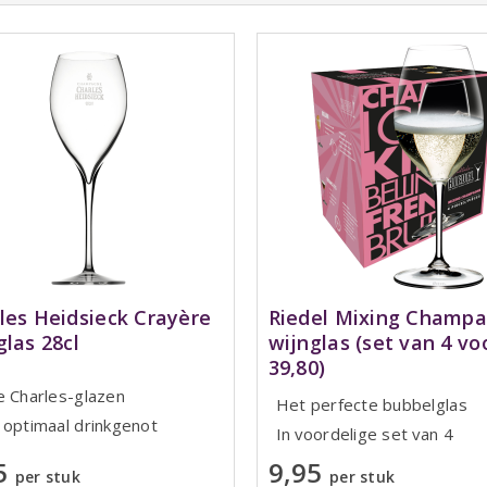
les Heidsieck Crayère
Riedel Mixing Champ
glas 28cl
wijnglas (set van 4 vo
39,80)
e Charles-glazen
Het perfecte bubbelglas
 optimaal drinkgenot
In voordelige set van 4
5
9,95
per stuk
per stuk