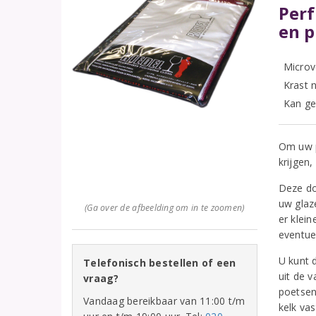
Perf
en p
Microv
Krast n
Kan ge
Om uw p
krijgen,
Deze do
uw glaz
(Ga over de afbeelding om in te zoomen)
er klein
eventue
U kunt 
Telefonisch bestellen of een
uit de 
vraag?
poetsen 
Vandaag bereikbaar van 11:00 t/m
kelk va