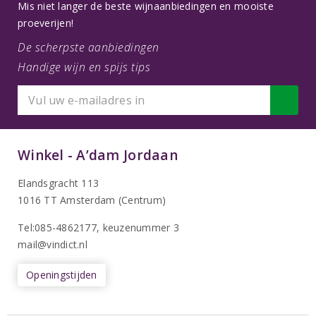
Mis niet langer de beste wijnaanbiedingen en mooiste
proeverijen!
De scherpste aanbiedingen
Handige wijn en spijs tips
Winkel - A’dam Jordaan
Elandsgracht 113
1016 TT Amsterdam (Centrum)
Tel:085-4862177
, keuzenummer 3
mail@vindict.nl
Openingstijden