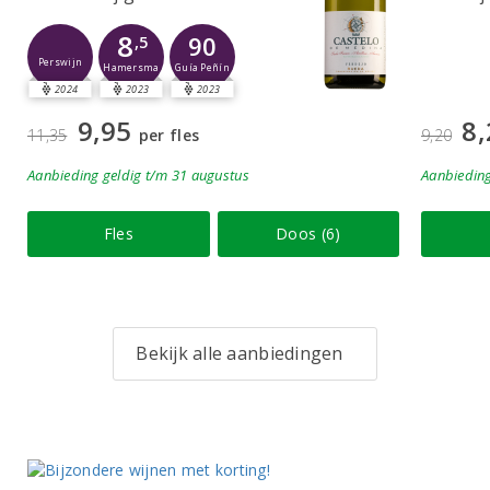
8
90
,5
Perswijn
Guía Peñín
Hamersma
2024
2023
2023
9,95
8,
11,35
per fles
9,20
Aanbieding
geldig
t/m 31 augustus
Aanbiedin
Fles
Doos (6)
Bekijk alle aanbiedingen