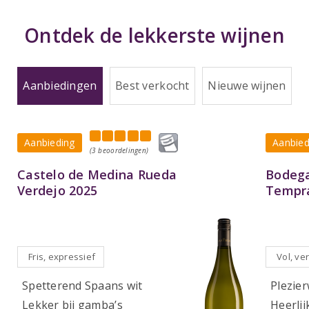
Ontdek de lekkerste wijnen
Aanbiedingen
Best verkocht
Nieuwe wijnen
Aanbieding
Aanbied
(3 beoordelingen)
Castelo de Medina Rueda
Bodega
Verdejo 2025
Tempra
Fris, expressief
Vol, ver
Spetterend Spaans wit
Plezier
Lekker bij gamba’s
Heerlij