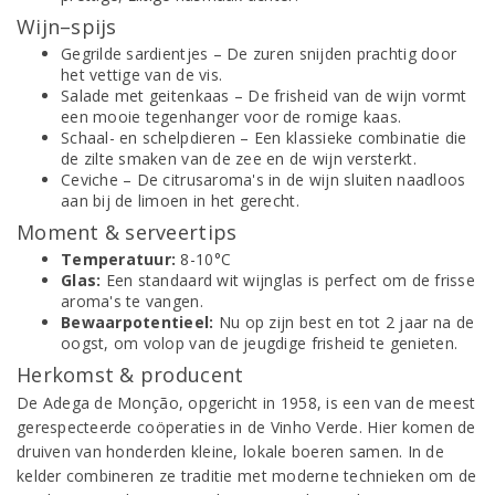
Wijn–spijs
Gegrilde sardientjes – De zuren snijden prachtig door
het vettige van de vis.
Salade met geitenkaas – De frisheid van de wijn vormt
een mooie tegenhanger voor de romige kaas.
Schaal- en schelpdieren – Een klassieke combinatie die
de zilte smaken van de zee en de wijn versterkt.
Ceviche – De citrusaroma's in de wijn sluiten naadloos
aan bij de limoen in het gerecht.
Moment & serveertips
Temperatuur:
8-10°C
Glas:
Een standaard wit wijnglas is perfect om de frisse
aroma's te vangen.
Bewaarpotentieel:
Nu op zijn best en tot 2 jaar na de
oogst, om volop van de jeugdige frisheid te genieten.
Herkomst & producent
De Adega de Monção, opgericht in 1958, is een van de meest
gerespecteerde coöperaties in de Vinho Verde. Hier komen de
druiven van honderden kleine, lokale boeren samen. In de
kelder combineren ze traditie met moderne technieken om de