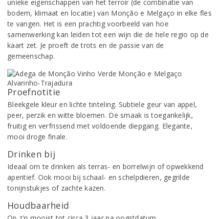
unieke eigenschappen van het terroir (de combinatie van
bodem, klimaat en locatie) van Monção e Melgaço in elke fles
te vangen. Het is een prachtig voorbeeld van hoe
samenwerking kan leiden tot een wijn die de hele regio op de
kaart zet. Je proeft de trots en de passie van de
gemeenschap.
Proefnotitie
Bleekgele kleur en lichte tinteling. Subtiele geur van appel,
peer, perzik en witte bloemen. De smaak is toegankelijk,
fruitig en verfrissend met voldoende diepgang. Elegante,
mooi droge finale.
Drinken bij
Ideaal om te drinken als terras- en borrelwijn of opwekkend
aperitief. Ook mooi bij schaal- en schelpdieren, gegrilde
tonijnstukjes of zachte kazen.
Houdbaarheid
Op z'n mooist tot circa 3 jaar na oogstdatum.