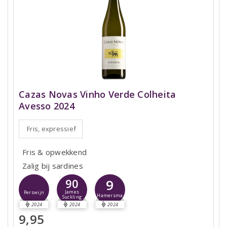
Cazas Novas Vinho Verde Colheita
Avesso 2024
Fris, expressief
Fris & opwekkend
Zalig bij sardines
9
90
James
Perswijn
Hamersma
Suckling
2024
2024
2024
9,95