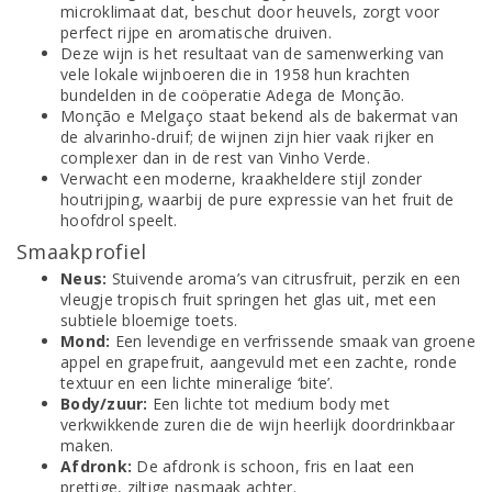
microklimaat dat, beschut door heuvels, zorgt voor
perfect rijpe en aromatische druiven.
Deze wijn is het resultaat van de samenwerking van
vele lokale wijnboeren die in 1958 hun krachten
bundelden in de coöperatie Adega de Monção.
Monção e Melgaço staat bekend als de bakermat van
de alvarinho-druif; de wijnen zijn hier vaak rijker en
complexer dan in de rest van Vinho Verde.
Verwacht een moderne, kraakheldere stijl zonder
houtrijping, waarbij de pure expressie van het fruit de
hoofdrol speelt.
Smaakprofiel
Neus:
Stuivende aroma’s van citrusfruit, perzik en een
vleugje tropisch fruit springen het glas uit, met een
subtiele bloemige toets.
Mond:
Een levendige en verfrissende smaak van groene
appel en grapefruit, aangevuld met een zachte, ronde
textuur en een lichte mineralige ‘bite’.
Body/zuur:
Een lichte tot medium body met
verkwikkende zuren die de wijn heerlijk doordrinkbaar
maken.
Afdronk:
De afdronk is schoon, fris en laat een
prettige, ziltige nasmaak achter.