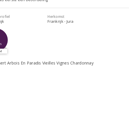
rofiel
Herkomst
ijk
Frankrijk - Jura
1
s
4