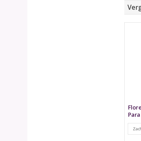
Verg
Flor
Para
Zach