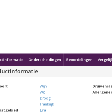
ctinformatie
Onderscheidingen
Beoordelingen
Vergeli
ductinformatie
oort
Wijn
Druivenra
Wit
Allergene
Droog
Frankrijk
mstgebied
Jura