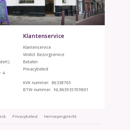
Klantenservice
Klantenservice
Vindict Bezorgservice
5
dert)
Betalen
Privacybeleid
r 4
KVK nummer: 86338765
BTW-nummer: NL863935709B01
heck
Privacybeleid
Herroepingsrecht