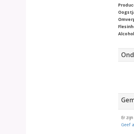
Produc
Oogstj
Omver
Flesin
Alcoho
Ond
Gem
Er zij
Geef a