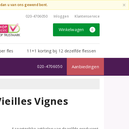
×
t dan u van ons gewend bent.
020-4706050
Inloggen
Klantenservice
Winkelwagen
0
per fles
11+1 korting bij 12 dezelfde flessen
020-4706050
Aanbiedingen
ieilles Vignes
4 soortgelijke artikelen van dezelfde producent