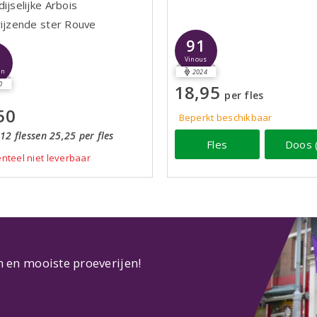
ijselijke Arbois
rijzende ster Rouve
91
6
Vinous
jn
2024
0
18,95
per fles
50
Beperkt beschikbaar
12 flessen 25,25 per fles
Fles
Doos 
teel niet leverbaar
n en mooiste proeverijen!