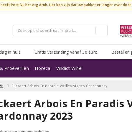
n heeft Post NL het erg druk. Het kan zijn dat uw pakket er langer over doe
dag in huis
Gratis verzending vanaf 30 euro
Bestellen 
& Proeverijen
Horeca
Vindict Wine
it
Rijckaert Arbois En Paradis Vieilles Vignes Chardonnay
ckaert Arbois En Paradis V
ardonnay 2023
 als eerste een beoordeling