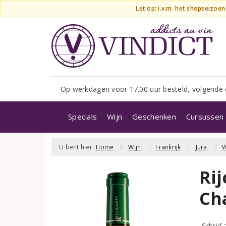
Let op: i.v.m. het shopseizoe
Op werkdagen voor 17.00 uur besteld, volgende 
Specials
Wijn
Geschenken
Cursussen 
U bent hier:
Home
Wijn
Frankrijk
Jura
W
Rij
Ch
Schrijf