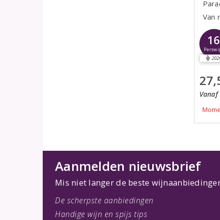
Parad
Van 
1
Perswi
202
27,
Vanaf 
Momen
Aanmelden nieuwsbrief
Mis niet langer de beste wijnaanbiedinge
De scherpste aanbiedingen
Handige wijn en spijs tips