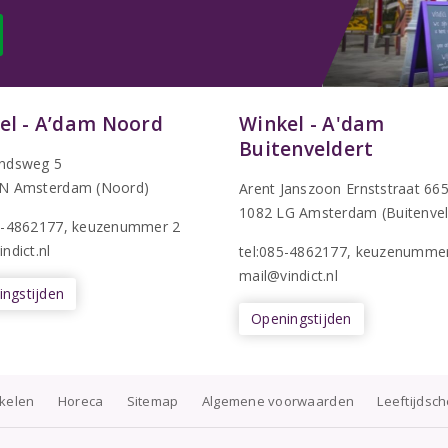
el - A’dam Noord
Winkel - A'dam
Buitenveldert
ndsweg 5
N Amsterdam (Noord)
Arent Janszoon Ernststraat 66
1082 LG Amsterdam (Buitenvel
5-4862177
, keuzenummer 2
ndict.nl
tel:085-4862177
, keuzenumme
mail@vindict.nl
ngstijden
Openingstijden
nkelen
Horeca
Sitemap
Algemene voorwaarden
Leeftijdsc