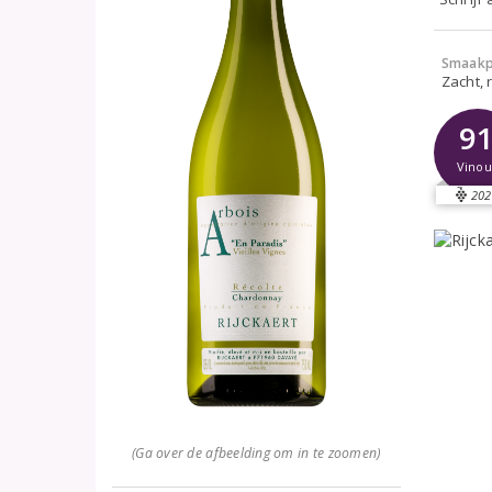
Smaakp
Zacht, r
9
Vinou
202
(Ga over de afbeelding om in te zoomen)