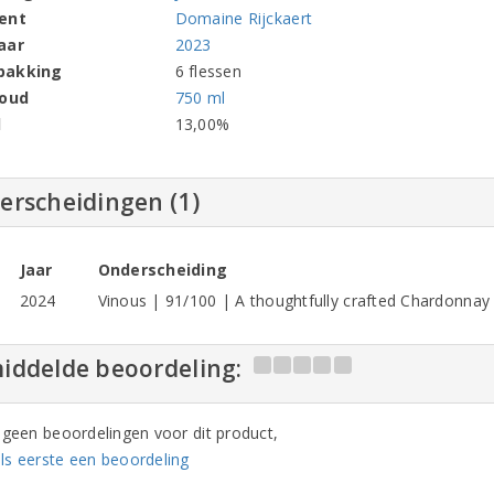
ent
Domaine Rijckaert
aar
2023
pakking
6 flessen
houd
750 ml
l
13,00%
erscheidingen (1)
Jaar
Onderscheiding
2024
Vinous | 91/100 | A thoughtfully crafted Chardonnay
iddelde beoordeling:
n geen beoordelingen voor dit product,
ls eerste een beoordeling