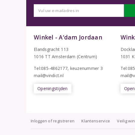
Winkel - A’dam Jordaan
Wink
Elandsgracht 113
Dockla
1016 TT Amsterdam (Centrum)
1031 K
Tel:085-4862177
, keuzenummer 3
T
el:08
mail@vindict.nl
mail@vi
Openingstijden
Openi
Inloggen of registreren
Klantenservice
Veilig wi