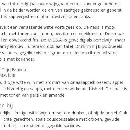
 van tot dertig jaar oude wijngaarden met zanderige bodems.
 in de kelder worden de druiven zachtjes gekneusd en geperst,
het sap vergist en rijpt in roestvrijstalen tanks.
levert een verrassende witte Portugees op. De neus is mooi
sch, met tonen van limoen, perzik en oranjebloesem. De smaak
l en opwekkend fris. De M.E.S.A. is geweldig als borrelwijn, maar
aam getrouw – uiteraard ook aan tafel. Drink ‘m bij bijvoorbeeld
se salades, gegrilde vis met groene kruiden en citroen of verse
olls met koriander.
notitie
e, droge witte wijn met aroma’s van sinaasappelbloesem, appel
 Lichtvoetig en sappig met een verkwikkende frisheid. De finale is
 met tonen van perzik en amandel.
n bij
lijke, fruitige witte wijn om solo te drinken, of bij de borrel. Ook
j lichte gerechten, zoals couscoussalade met citroen, gevulde
s met rijst en kruiden of gegrilde sardines.