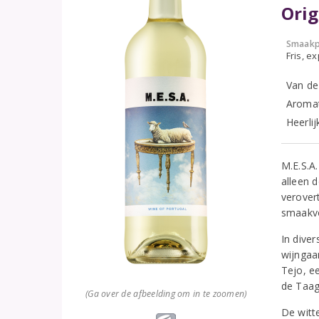
Orig
Smaakp
Fris, e
Van de
Aromat
Heerlij
M.E.S.A.
alleen 
verover
smaakvol
In dive
wijngaa
Tejo, ee
de Taag
(Ga over de afbeelding om in te zoomen)
De witt