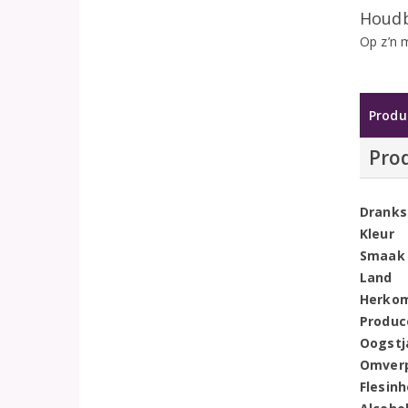
Houdb
Op z’n 
Produ
Pro
Dranks
Kleur
Smaak
Land
Herko
Produc
Oogstj
Omver
Flesin