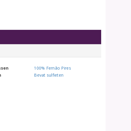
ssen
100% Fernão Pires
n
Bevat sulfieten