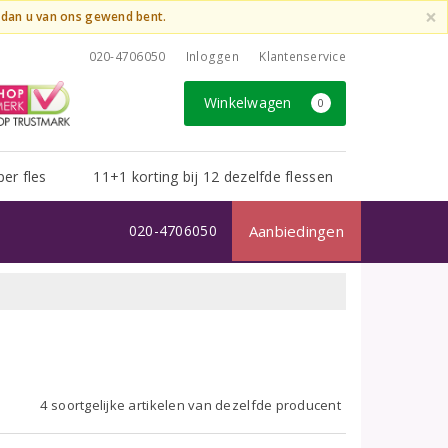
×
t dan u van ons gewend bent.
020-4706050
Inloggen
Klantenservice
Winkelwagen
0
per fles
11+1 korting bij 12 dezelfde flessen
020-4706050
Aanbiedingen
4 soortgelijke artikelen van dezelfde producent