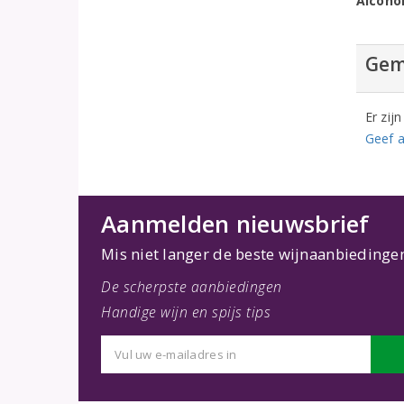
Alcoho
Gem
Er zij
Geef a
Aanmelden nieuwsbrief
Mis niet langer de beste wijnaanbiedinge
De scherpste aanbiedingen
Handige wijn en spijs tips