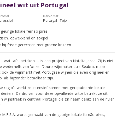
ineel wit uit Portugal
rofiel
Herkomst
xpressief
Portugal - Tejo
 geurige lokale fernão pires
isch, opwekkend en soepel
k bij frisse gerechten met groene kruiden
 – wat tafel betekent – is een project van Natalia Jessa. Zij is niet
de wederhelft van 'onze' Douro-wijnmaker Luis Seabra, maar
t ook de wijnmarkt met Portugese wijnen die even origineel en
 als bijzonder betaalbaar zijn.
rse regio’s werkt ze intensief samen met gereputeerde lokale
rdeniers. De druiven voor deze opvallende witte betrekt ze uit
n wijnstreek in centraal Portugal die z’n naam dankt aan de rivier
.
e M.E.S.A. wordt gemaakt van de geurige lokale fernão pires,