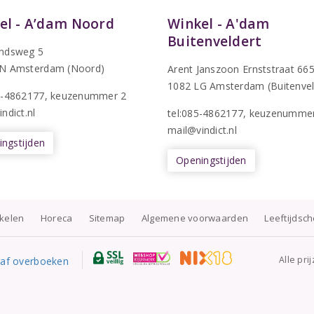
el - A’dam Noord
Winkel - A'dam
Buitenveldert
ndsweg 5
N Amsterdam (Noord)
Arent Janszoon Ernststraat 66
1082 LG Amsterdam (Buitenvel
5-4862177
, keuzenummer 2
ndict.nl
tel:085-4862177
, keuzenumme
mail@vindict.nl
ngstijden
Openingstijden
nkelen
Horeca
Sitemap
Algemene voorwaarden
Leeftijdsc
Alle pri