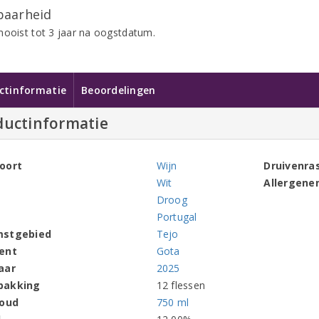
aarheid
mooist tot 3 jaar na oogstdatum.
ctinformatie
Beoordelingen
ductinformatie
oort
Wijn
Druivenra
Wit
Allergene
Droog
Portugal
mstgebied
Tejo
ent
Gota
aar
2025
pakking
12 flessen
houd
750 ml