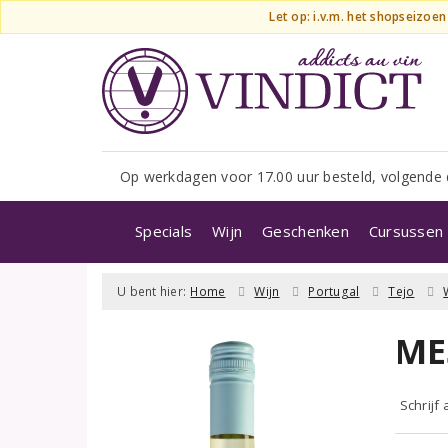
Let op: i.v.m. het shopseizoe
Op werkdagen voor 17.00 uur besteld, volgende 
Specials
Wijn
Geschenken
Cursussen 
U bent hier:
Home
Wijn
Portugal
Tejo
ME
Schrijf