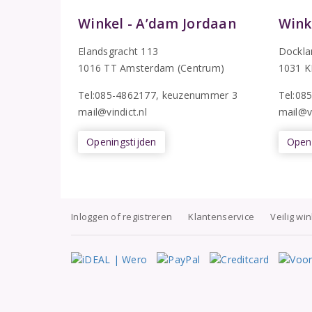
Winkel - A’dam Jordaan
Wink
Elandsgracht 113
Dockla
1016 TT Amsterdam (Centrum)
1031 K
Tel:085-4862177
, keuzenummer 3
T
el:08
mail@vindict.nl
mail@vi
Openingstijden
Openi
Inloggen of registreren
Klantenservice
Veilig wi