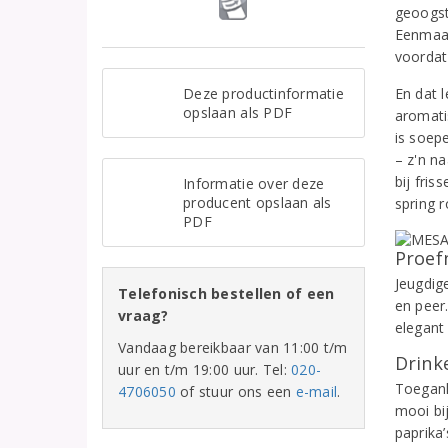
geoogst
Eenmaal
voordat 
Deze productinformatie
En dat 
opslaan als PDF
aromati
is soepe
– z'n n
bij fris
Informatie over deze
producent opslaan als
spring r
PDF
Proef
Jeugdig
Telefonisch bestellen of een
en peer.
vraag?
elegant
Vandaag bereikbaar van 11:00 t/m
Drinke
uur en t/m 19:00 uur. Tel:
020-
Toeganke
4706050
of stuur ons een
e-mail
.
mooi bi
paprika’