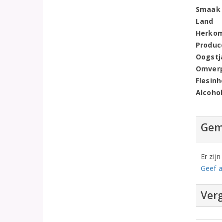
Smaak
Land
Herko
Produc
Oogstj
Omver
Flesin
Alcoho
Gem
Er zij
Geef a
Verg