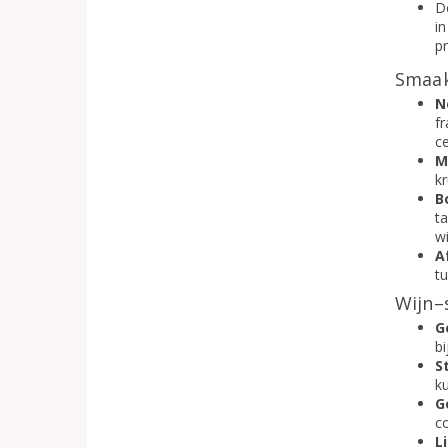
De
in
p
Smaak
N
f
c
M
kr
B
t
wi
A
tu
Wijn–
G
bi
S
k
G
c
L