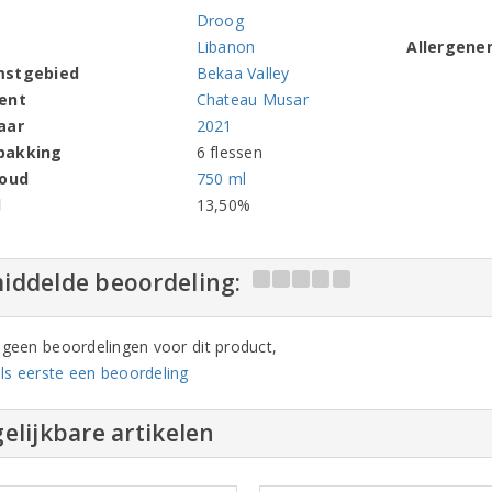
Droog
Libanon
Allergene
mstgebied
Bekaa Valley
ent
Chateau Musar
aar
2021
pakking
6 flessen
houd
750 ml
l
13,50%
iddelde beoordeling:
n geen beoordelingen voor dit product,
ls eerste een beoordeling
elijkbare artikelen