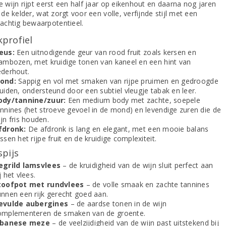
 wijn rijpt eerst een half jaar op eikenhout en daarna nog jaren
 de kelder, wat zorgt voor een volle, verfijnde stijl met een
rachtig bewaarpotentieel.
profiel
eus:
Een uitnodigende geur van rood fruit zoals kersen en
rambozen, met kruidige tonen van kaneel en een hint van
ederhout.
ond:
Sappig en vol met smaken van rijpe pruimen en gedroogde
uiden, ondersteund door een subtiel vleugje tabak en leer.
ody/tannine/zuur:
Een medium body met zachte, soepele
annines (het stroeve gevoel in de mond) en levendige zuren die de
jn fris houden.
fdronk:
De afdronk is lang en elegant, met een mooie balans
ssen het rijpe fruit en de kruidige complexiteit.
spijs
egrild lamsvlees
– de kruidigheid van de wijn sluit perfect aan
j het vlees.
toofpot met rundvlees
– de volle smaak en zachte tannines
unnen een rijk gerecht goed aan.
evulde aubergines
– de aardse tonen in de wijn
omplementeren de smaken van de groente.
ibanese meze
– de veelzijdigheid van de wijn past uitstekend bij