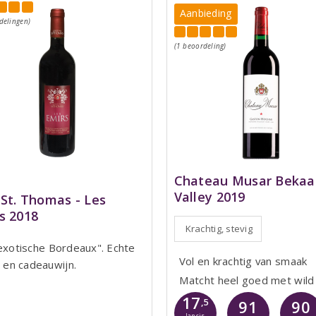
Aanbieding
delingen)
(1 beoordeling)
Chateau Musar Bekaa
Valley 2019
 St. Thomas - Les
s 2018
Krachtig, stevig
exotische Bordeaux". Echte
Vol en krachtig van smaak
- en cadeauwijn.
Matcht heel goed met wild
17
,5
91
90
Jancis