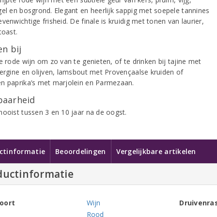
gel en bosgrond. Elegant en heerlijk sappig met soepele tannines
venwichtige frisheid. De finale is kruidig met tonen van laurier,
toast.
n bij
e rode wijn om zo van te genieten, of te drinken bij tajine met
bergine en olijven, lamsbout met Provençaalse kruiden of
n paprika’s met marjolein en Parmezaan.
aarheid
mooist tussen 3 en 10 jaar na de oogst.
ctinformatie
Beoordelingen
Vergelijkbare artikelen
ductinformatie
oort
Wijn
Druivenra
Rood