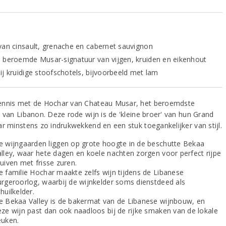
van cinsault, grenache en cabernet sauvignon
 beroemde Musar-signatuur van vijgen, kruiden en eikenhout
ij kruidige stoofschotels, bijvoorbeeld met lam
nnis met de Hochar van Chateau Musar, het beroemdste
s van Libanon. Deze rode wijn is de 'kleine broer' van hun Grand
ar minstens zo indrukwekkend en een stuk toegankelijker van stijl.
e wijngaarden liggen op grote hoogte in de beschutte Bekaa
alley, waar hete dagen en koele nachten zorgen voor perfect rijpe
uiven met frisse zuren.
e familie Hochar maakte zelfs wijn tijdens de Libanese
urgeroorlog, waarbij de wijnkelder soms dienstdeed als
huilkelder.
e Bekaa Valley is de bakermat van de Libanese wijnbouw, en
eze wijn past dan ook naadloos bij de rijke smaken van de lokale
euken.