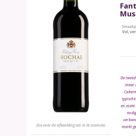
Fant
Mus
Smaakp
Vol, ver
De tweede
maar i
Cabern
typische
en zoete
nodig
verband
(Ga over de afbeelding om in te zoomen)
markt ge