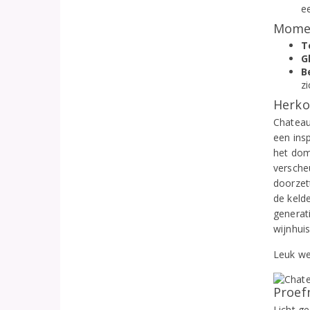
ee
Momen
T
G
B
zi
Herko
Chateau
een ins
het dom
versche
doorzet
de keld
generat
wijnhui
Leuk we
Proef
Licht ge