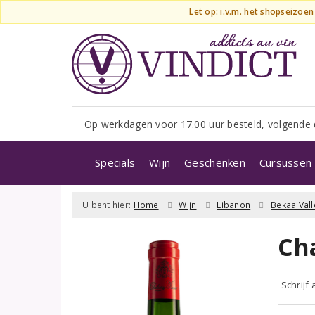
Let op: i.v.m. het shopseizoe
Op werkdagen voor 17.00 uur besteld, volgende 
Specials
Wijn
Geschenken
Cursussen 
U bent hier:
Home
Wijn
Libanon
Bekaa Vall
Ch
Schrijf