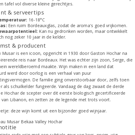
n tafel vol diverse kleine gerechtjes.
t & serveertips
emperatuur:
16-18°C
las:
Een ruim Bordeauxglas, zodat de aroma's goed vrijkomen.
ewaarpotentieel:
Kan nu gedronken worden, maar ontwikkelt
ch nog zeker 10 jaar in de kelder.
mst & producent
 Musar is een icoon, opgericht in 1930 door Gaston Hochar na
pirerende reis naar Bordeaux. Het was echter zijn zoon, Serge, die
ein wereldberoemd maakte. Wijn maken in een land dat
urd werd door oorlog is een verhaal van puur
tingsvermogen. De familie ging onverstoorbaar door, zelfs toen
er als schuilkelder fungeerde. Vandaag de dag zwaait de derde
ie Hochar de scepter over dit eerste biologisch gecertificeerde
s van Libanon, en zetten ze de legende met trots voort.
etje: deze wijn komt uit een bijzonder goed wijnjaar.
notitie
rijpte rode wijn met een subtiele geur van kers, pruim, vijg,