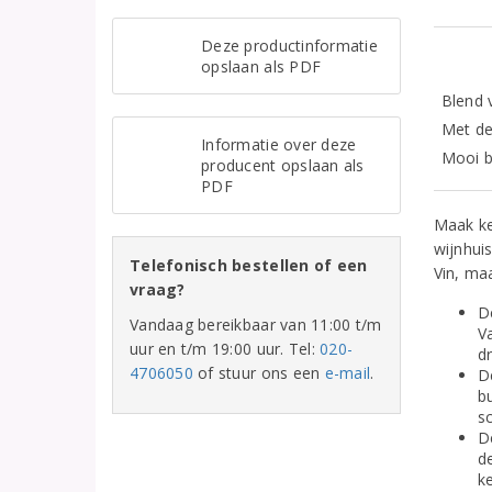
Deze productinformatie
opslaan als PDF
Blend 
Met de
Informatie over deze
Mooi b
producent opslaan als
PDF
Maak ke
wijnhui
Telefonisch bestellen of een
Vin, ma
vraag?
D
Vandaag bereikbaar van 11:00 t/m
V
uur en t/m 19:00 uur. Tel:
020-
dr
4706050
of stuur ons een
e-mail
.
D
b
sc
D
d
k