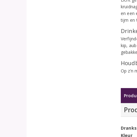
kruidna
en een e
tijm en 
Drinke
Verfijnd
kip, au
gebakke
Houdb
Op z’n 
Produ
Pro
Dranks
Kleur