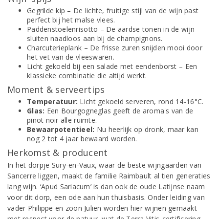
Gegrilde kip – De lichte, fruitige stijl van de wijn past
perfect bij het malse vlees.
Paddenstoelenrisotto – De aardse tonen in de wijn
sluiten naadloos aan bij de champignons.
Charcuterieplank – De frisse zuren snijden mooi door
het vet van de vleeswaren.
Licht gekoeld bij een salade met eendenborst – Een
klassieke combinatie die altijd werkt.
Moment & serveertips
Temperatuur:
Licht gekoeld serveren, rond 14-16°C.
Glas:
Een Bourgogneglas geeft de aroma's van de
pinot noir alle ruimte.
Bewaarpotentieel:
Nu heerlijk op dronk, maar kan
nog 2 tot 4 jaar bewaard worden.
Herkomst & producent
In het dorpje Sury-en-Vaux, waar de beste wijngaarden van
Sancerre liggen, maakt de familie Raimbault al tien generaties
lang wijn. ‘Apud Sariacum’ is dan ook de oude Latijnse naam
voor dit dorp, een ode aan hun thuisbasis. Onder leiding van
vader Philippe en zoon Julien worden hier wijnen gemaakt
met respect voor de natuur, wat de Terra Vitis-certificering