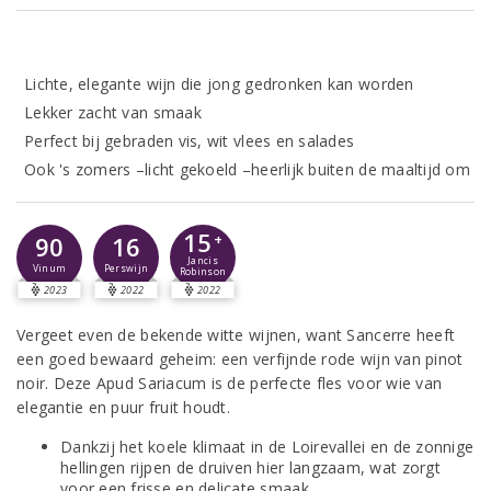
Lichte, elegante wijn die jong gedronken kan worden
Lekker zacht van smaak
Perfect bij gebraden vis, wit vlees en salades
Ook 's zomers –licht gekoeld –heerlijk buiten de maaltijd om
15
90
16
+
Jancis
Vinum
Perswijn
Robinson
2023
2022
2022
Vergeet even de bekende witte wijnen, want Sancerre heeft
een goed bewaard geheim: een verfijnde rode wijn van pinot
noir. Deze Apud Sariacum is de perfecte fles voor wie van
elegantie en puur fruit houdt.
Dankzij het koele klimaat in de Loirevallei en de zonnige
hellingen rijpen de druiven hier langzaam, wat zorgt
voor een frisse en delicate smaak.