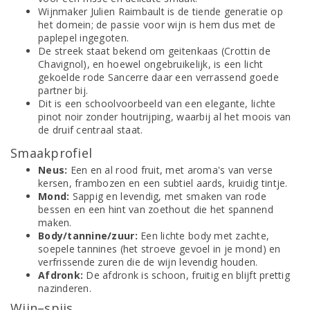
Wijnmaker Julien Raimbault is de tiende generatie op
het domein; de passie voor wijn is hem dus met de
paplepel ingegoten.
De streek staat bekend om geitenkaas (Crottin de
Chavignol), en hoewel ongebruikelijk, is een licht
gekoelde rode Sancerre daar een verrassend goede
partner bij.
Dit is een schoolvoorbeeld van een elegante, lichte
pinot noir zonder houtrijping, waarbij al het moois van
de druif centraal staat.
Smaakprofiel
Neus:
Een en al rood fruit, met aroma's van verse
kersen, frambozen en een subtiel aards, kruidig tintje.
Mond:
Sappig en levendig, met smaken van rode
bessen en een hint van zoethout die het spannend
maken.
Body/tannine/zuur:
Een lichte body met zachte,
soepele tannines (het stroeve gevoel in je mond) en
verfrissende zuren die de wijn levendig houden.
Afdronk:
De afdronk is schoon, fruitig en blijft prettig
nazinderen.
Wijn–spijs