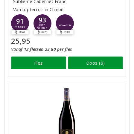
Sublieme Cabernet Franc
Van topterroir in Chinon
93
91
John
WineLife
Vinous
Gilman
2020
2020
2019
25,95
Vanaf 12 flessen 23,80 per fles
Fles
Doos (6)