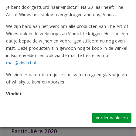
Onderscheidingen (3)
Je bent doorgestuurd naar vindict.nl. Na 20 jaar heeft The
Art of Wines het stokje overgedragen aan ons, Vindict.
Beoordelingen
We zijn hard aan het werk om alle producten van The Art of
Wines ook in de webshop van Vindict te krijgen. Het kan zijn
Vergelijkbare artikelen
dat je bepaalde wijnen en vooral gedistilleerd nu nog even
mist. Deze producten zijn gewoon nog te koop in de winkel
in Buitenveldert en ook via de mail te bestellen op
(1 beoordeling)
mail@vindict.nl
.
We zien er naar uit om jullie snel van een goed glas wijn en
of whisky te kunnen voorzien!
Vindict
Verder winkelen
Château Lamartine Cahors Cuvée
Particulière 2020