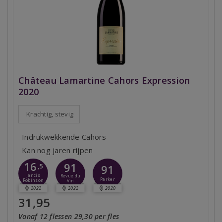
Château Lamartine Cahors Expression
2020
Krachtig, stevig
Indrukwekkende Cahors
Kan nog jaren rijpen
16
91
,5
91
Jancis
Revue du
Parker
Robinson
Vin
2022
2022
2020
31,95
Vanaf 12 flessen 29,30 per fles