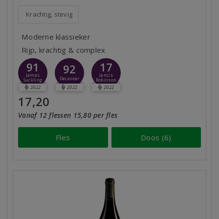
Krachtig, stevig
Moderne klassieker
Rijp, krachtig & complex
91
17
92
James
Jancis
Decanter
Suckling
Robinson
2022
2022
2022
17,20
Vanaf 12 flessen 15,80 per fles
Fles
Doos (6)