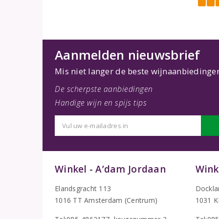
Aanmelden nieuwsbrief
Mis niet langer de beste wijnaanbiedinge
De scherpste aanbiedingen
Handige wijn en spijs tips
Winkel - A’dam Jordaan
Wink
Elandsgracht 113
Dockla
1016 TT Amsterdam (Centrum)
1031 K