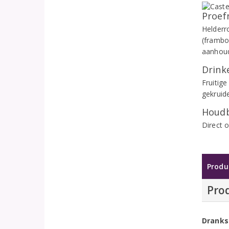
Proef
Helderro
(frambo
aanhoud
Drinke
Fruitige
gekruid
Houdb
Direct 
Produ
Pro
Dranks