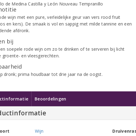
notitie
de wijn met een pure, verleidelijke geur van vers rood fruit
os en kers). De smaak is vol en sappig met milde tannine en een
ende afdronk.
n bij
 en soepele rode wijn om zo te drinken of te serveren bij licht
e groente- en vleesgerechten.
aarheid
op dronk; prima houdbaar tot drie jaar na de oogst.
ctinformatie
Beoordelingen
ductinformatie
oort
Wijn
Druivenra