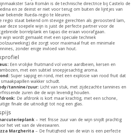
ijnmaakster Sara Román is de technische directrice bij Castelo de
dina en ze deinst er niet voor terug om buiten de lijntjes van
aar bekende Rueda-regio te kleuren.
e regio staat bekend om stevige gerechten als geroosterd lam,
ar deze soepele wijn is juist de perfecte partner voor de
itgebreide borrelplank en tapas die eraan voorafgaan.
e wijn wordt gemaakt met een speciale techniek
koolzuurweking) die zorgt voor maximaal fruit en minimale
annines, zonder enige invloed van hout.
profiel
eus:
Een vrolijke fruitmand vol verse aardbeien, kersen en
rambozen, met een subtiel snoepjesachtig aroma.
ond:
Super sappig en rond, met een explosie van rood fruit dat
e smaakpapillen wakker schudt.
ody/tannine/zuur:
Licht van stuk, met zijdezachte tannines en
erfrissende zuren die de wijn levendig houden.
fdronk:
De afdronk is kort maar krachtig, met een schone,
uitige finale die uitnodigt tot nog een glas.
spijs
harcuterieplank
– Het frisse zuur van de wijn snijdt prachtig
oor het vet van de vleeswaren.
izza Margherita
– De fruitigheid van de wijn is een perfecte