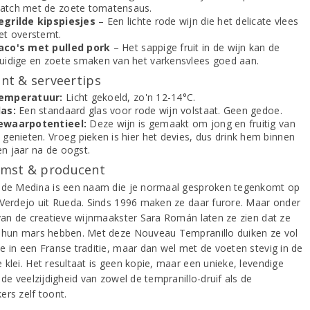
atch met de zoete tomatensaus.
egrilde kipspiesjes
– Een lichte rode wijn die het delicate vlees
iet overstemt.
aco's met pulled pork
– Het sappige fruit in de wijn kan de
ruidige en zoete smaken van het varkensvlees goed aan.
t & serveertips
emperatuur:
Licht gekoeld, zo'n 12-14°C.
las:
Een standaard glas voor rode wijn volstaat. Geen gedoe.
ewaarpotentieel:
Deze wijn is gemaakt om jong en fruitig van
 genieten. Vroeg pieken is hier het devies, dus drink hem binnen
en jaar na de oogst.
mst & producent
 de Medina is een naam die je normaal gesproken tegenkomt op
 Verdejo uit Rueda. Sinds 1996 maken ze daar furore. Maar onder
 van de creatieve wijnmaakster Sara Román laten ze zien dat ze
 hun mars hebben. Met deze Nouveau Tempranillo duiken ze vol
e in een Franse traditie, maar dan wel met de voeten stevig in de
 klei. Het resultaat is geen kopie, maar een unieke, levendige
 de veelzijdigheid van zowel de tempranillo-druif als de
ers zelf toont.