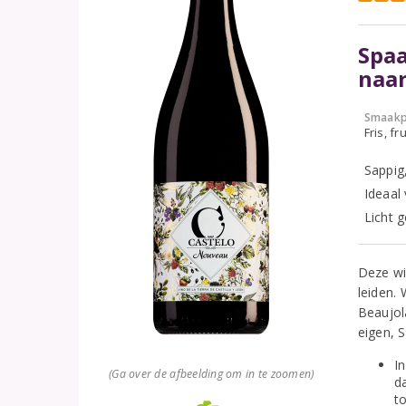
Spa
naar
Smaakp
Fris, fru
Sappig,
Ideaal
Licht 
Deze wij
leiden.
Beaujol
eigen, 
In
(Ga over de afbeelding om in te zoomen)
d
to