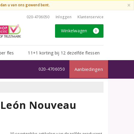
×
t dan u van ons gewend bent.
020-4706050
Inloggen
Klantenservice
Winkelwagen
0
per fles
11+1 korting bij 12 dezelfde flessen
020-4706050
Aanbiedingen
y León Nouveau
10 soortgelijke artikelen van dezelfde producent