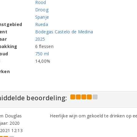
Rood
Droog
Spanje
mstgebied
Rueda
ent
Bodegas Castelo de Medina
aar
2025
pakking
6 flessen
houd
750 ml
l
14,00%
rken
iddelde beoordeling:
en Douglas
Heerlijke wijn om gekoeld te drinken op 
aar: 2020
-2021 12:13