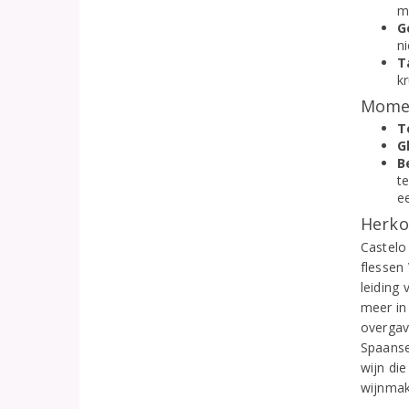
m
G
n
T
k
Momen
T
G
B
te
e
Herko
Castelo
flessen
leiding
meer in
overgav
Spaanse
wijn die
wijnmak