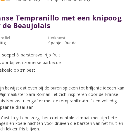
anse Tempranillo met een knipoog
 de Beaujolais
rofiel
Herkomst
itig
Spanje - Rueda
 soepel & barstensvol rijp fruit
 voor bij een zomerse barbecue
gekoeld op z’n best
n bewijst dat even bij de buren spieken tot briljante ideeën kan
 Wijnmaakster Sara Román liet zich inspireren door de Franse
ais Nouveau en gaf er met de tempranillo-druif een volledig
Spaanse draai aan.
 Castilla y León zorgt het continentale klimaat met zijn hete
agen en koele nachten voor druiven die barsten van het fruit en
ch lekker fris blijven.