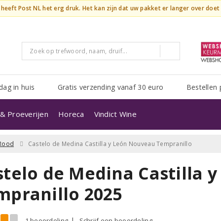
n heeft Post NL het erg druk. Het kan zijn dat uw pakket er langer over doe
dag in huis
Gratis verzending vanaf 30 euro
Bestellen 
& Proeverijen
Horeca
Vindict Wine
Rood
Castelo de Medina Castilla y León Nouveau Tempranillo
stelo de Medina Castilla 
mpranillo 2025
1 beoordeling
Schrijf een beoordeling