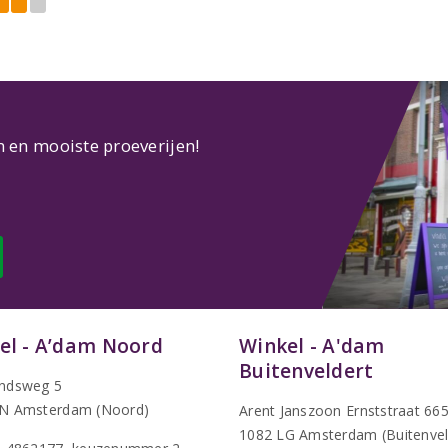
n en mooiste proeverijen!
el - A’dam Noord
Winkel - A'dam
Buitenveldert
ndsweg 5
N Amsterdam (Noord)
Arent Janszoon Ernststraat 66
1082 LG Amsterdam (Buitenvel