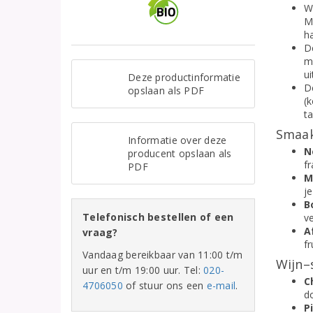
W
Me
h
D
ma
u
Deze productinformatie
D
opslaan als PDF
(
t
Smaak
Informatie over deze
N
producent opslaan als
f
PDF
M
j
B
Telefonisch bestellen of een
v
A
vraag?
fr
Vandaag bereikbaar van 11:00 t/m
Wijn–
uur en t/m 19:00 uur. Tel:
020-
C
4706050
of stuur ons een
e-mail
.
d
P