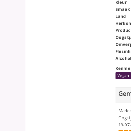
Kleur
Smaak
Land
Herko
Produc
Oogstj
Omver
Flesin
Alcoho
Kenme
Vegan
Gem
Marle
Oogstj
19-07