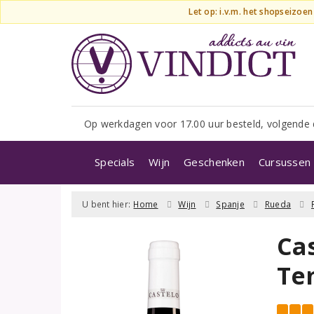
Let op: i.v.m. het shopseizoe
Op werkdagen voor 17.00 uur besteld, volgende 
Specials
Wijn
Geschenken
Cursussen 
U bent hier:
Home
Wijn
Spanje
Rueda
Ca
Te