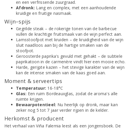
en een verfrissende zuurgraad.
Afdronk:
Lang en complex, met een aanhoudende
kruidige en fruitige nasmaak.
Wijn–spijs
Gegrilde steak – de rokerige tonen van de barbecue
vullen de krachtige fruitsmaak van de wijn perfect aan.
Lamsstoofpot met kruiden – de kruidigheid van de wijn
sluit naadloos aan bij de hartige smaken van de
stoofpot.
Geroosterde paprika's gevuld met gehakt – de subtiele
paprikatoon in de carmenère vindt hier een mooie echo.
Harde, gerijpte kazen – het stevige karakter van de wijn
kan de intense smaken van de kaas goed aan.
Moment & serveertips
Temperatuur:
16-18°C
Glas:
Een ruim Bordeauxglas, zodat de aroma's alle
ruimte krijgen.
Bewaarpotentieel:
Nu heerlijk op dronk, maar kan
zeker nog 5 tot 7 jaar verder rijpen in de kelder.
Herkomst & producent
Het verhaal van Viña Falernia leest als een jongensboek. De