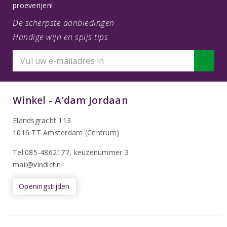
proeverijen!
De scherpste aanbiedingen
Handige wijn en spijs tips
Winkel - A’dam Jordaan
Elandsgracht 113
1016 TT Amsterdam (Centrum)
Tel:085-4862177
, keuzenummer 3
mail@vindict.nl
Openingstijden