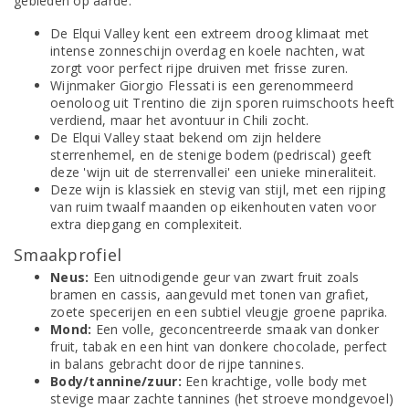
gebieden op aarde.
De Elqui Valley kent een extreem droog klimaat met
intense zonneschijn overdag en koele nachten, wat
zorgt voor perfect rijpe druiven met frisse zuren.
Wijnmaker Giorgio Flessati is een gerenommeerd
oenoloog uit Trentino die zijn sporen ruimschoots heeft
verdiend, maar het avontuur in Chili zocht.
De Elqui Valley staat bekend om zijn heldere
sterrenhemel, en de stenige bodem (pedriscal) geeft
deze 'wijn uit de sterrenvallei' een unieke mineraliteit.
Deze wijn is klassiek en stevig van stijl, met een rijping
van ruim twaalf maanden op eikenhouten vaten voor
extra diepgang en complexiteit.
Smaakprofiel
Neus:
Een uitnodigende geur van zwart fruit zoals
bramen en cassis, aangevuld met tonen van grafiet,
zoete specerijen en een subtiel vleugje groene paprika.
Mond:
Een volle, geconcentreerde smaak van donker
fruit, tabak en een hint van donkere chocolade, perfect
in balans gebracht door de rijpe tannines.
Body/tannine/zuur:
Een krachtige, volle body met
stevige maar zachte tannines (het stroeve mondgevoel)