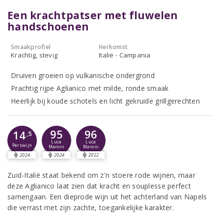
Een krachtpatser met fluwelen
handschoenen
Smaakprofiel
Herkomst
Krachtig, stevig
Italië - Campania
Druiven groeien op vulkanische ondergrond
Prachtig rijpe Aglianico met milde, ronde smaak
Heerlijk bij koude schotels en licht gekruide grillgerechten
95
96
14
,5
Luca
Luca
Perswijn
Maroni
Maroni
2024
2024
2022
Zuid-Italië staat bekend om z'n stoere rode wijnen, maar
deze Aglianico laat zien dat kracht en souplesse perfect
samengaan. Een dieprode wijn uit het achterland van Napels
die verrast met zijn zachte, toegankelijke karakter.