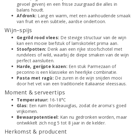
gevoel geven) en een frisse zuurgraad die alles in
balans houdt.
Afdronk:
Lang en warm, met een aanhoudende smaak
van fruit en een subtiele, aardse ondertoon.
Wijn–spijs
Gegrild rood vlees:
De stevige structuur van de wijn
kan een mooie biefstuk of lamskotelet prima aan.
Stoofpotten:
Denk aan een rijke stoofschotel met
rundvlees of wild, waarbij de diepe smaken van de wijn
perfect aansluiten.
Harde, gerijpte kazen:
Een stuk Parmezaan of
pecorino is een klassieke en heerlijke combinatie.
Pasta met ragù:
De zuren in de wijn snijden mooi
door het vet van een traditionele Italiaanse vleessaus.
Moment & serveertips
Temperatuur:
16-18°C
Glas:
Een ruim Bordeauxglas, zodat de aroma's goed
vrijkomen.
Bewaarpotentieel:
Kan nu gedronken worden, maar
ontwikkelt zich nog 5 tot 8 jaar in de kelder.
Herkomst & producent