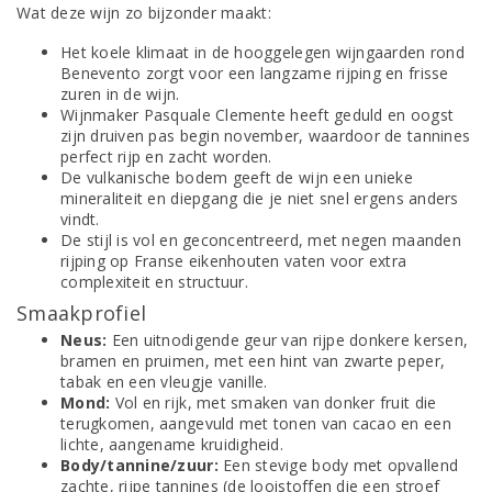
Wat deze wijn zo bijzonder maakt:
Het koele klimaat in de hooggelegen wijngaarden rond
Benevento zorgt voor een langzame rijping en frisse
zuren in de wijn.
Wijnmaker Pasquale Clemente heeft geduld en oogst
zijn druiven pas begin november, waardoor de tannines
perfect rijp en zacht worden.
De vulkanische bodem geeft de wijn een unieke
mineraliteit en diepgang die je niet snel ergens anders
vindt.
De stijl is vol en geconcentreerd, met negen maanden
rijping op Franse eikenhouten vaten voor extra
complexiteit en structuur.
Smaakprofiel
Neus:
Een uitnodigende geur van rijpe donkere kersen,
bramen en pruimen, met een hint van zwarte peper,
tabak en een vleugje vanille.
Mond:
Vol en rijk, met smaken van donker fruit die
terugkomen, aangevuld met tonen van cacao en een
lichte, aangename kruidigheid.
Body/tannine/zuur:
Een stevige body met opvallend
zachte, rijpe tannines (de looistoffen die een stroef