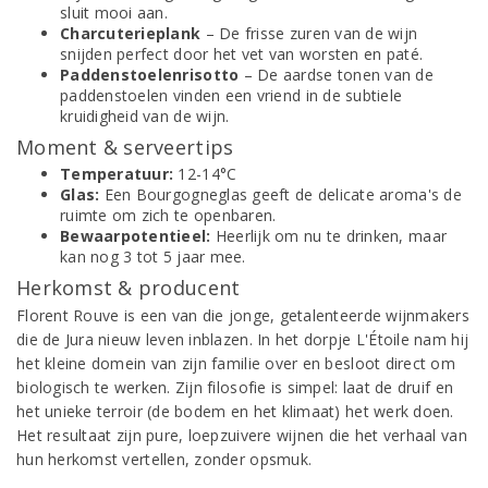
sluit mooi aan.
Charcuterieplank
– De frisse zuren van de wijn
snijden perfect door het vet van worsten en paté.
Paddenstoelenrisotto
– De aardse tonen van de
paddenstoelen vinden een vriend in de subtiele
kruidigheid van de wijn.
Moment & serveertips
Temperatuur:
12-14°C
Glas:
Een Bourgogneglas geeft de delicate aroma's de
ruimte om zich te openbaren.
Bewaarpotentieel:
Heerlijk om nu te drinken, maar
kan nog 3 tot 5 jaar mee.
Herkomst & producent
Florent Rouve is een van die jonge, getalenteerde wijnmakers
die de Jura nieuw leven inblazen. In het dorpje L'Étoile nam hij
het kleine domein van zijn familie over en besloot direct om
biologisch te werken. Zijn filosofie is simpel: laat de druif en
het unieke terroir (de bodem en het klimaat) het werk doen.
Het resultaat zijn pure, loepzuivere wijnen die het verhaal van
hun herkomst vertellen, zonder opsmuk.