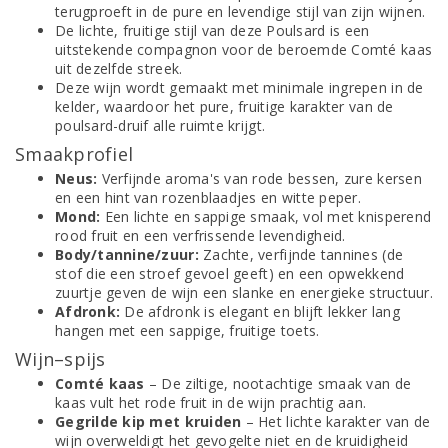
terugproeft in de pure en levendige stijl van zijn wijnen.
De lichte, fruitige stijl van deze Poulsard is een
uitstekende compagnon voor de beroemde Comté kaas
uit dezelfde streek.
Deze wijn wordt gemaakt met minimale ingrepen in de
kelder, waardoor het pure, fruitige karakter van de
poulsard-druif alle ruimte krijgt.
Smaakprofiel
Neus:
Verfijnde aroma's van rode bessen, zure kersen
en een hint van rozenblaadjes en witte peper.
Mond:
Een lichte en sappige smaak, vol met knisperend
rood fruit en een verfrissende levendigheid.
Body/tannine/zuur:
Zachte, verfijnde tannines (de
stof die een stroef gevoel geeft) en een opwekkend
zuurtje geven de wijn een slanke en energieke structuur.
Afdronk:
De afdronk is elegant en blijft lekker lang
hangen met een sappige, fruitige toets.
Wijn–spijs
Comté kaas
– De ziltige, nootachtige smaak van de
kaas vult het rode fruit in de wijn prachtig aan.
Gegrilde kip met kruiden
– Het lichte karakter van de
wijn overweldigt het gevogelte niet en de kruidigheid