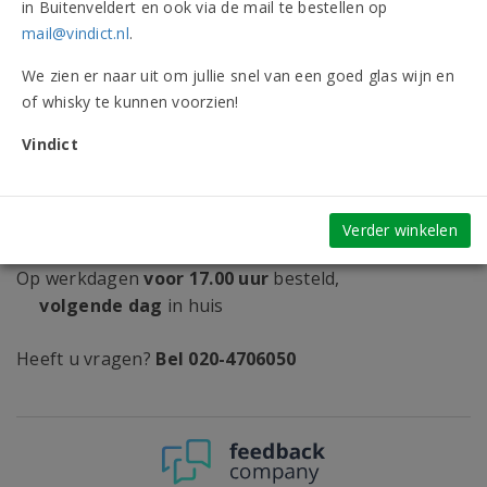
26,35
in Buitenveldert en ook via de mail te bestellen op
Vanaf 12 flessen 24,15 per fles
mail@vindict.nl
.
We zien er naar uit om jullie snel van een goed glas wijn en
of whisky te kunnen voorzien!
Op verlanglijst
Vindict
GRATIS
bezorging vanaf
€ 30,-
Verder winkelen
Op werkdagen
voor 17.00 uur
besteld,
volgende dag
in huis
Heeft u vragen?
Bel 020-4706050