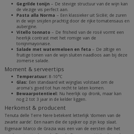
Gegrilde tonijn
– De stevige structuur van de wijn kan
de vlezige vis perfect aan.
Pasta alla Norma
– Een klassieker uit Sicilië; de zuren
in de wijn snijden prachtig door de rijke tomatensaus en
aubergine.
Vitello tonnato
– De frisheid van de rosé vormt een
heerlijk contrast met het romige van de
tonijnmayonaise.
Salade met watermeloen en feta
– De ziltige en
fruitige tonen van de wijn sluiten naadloos aan bij deze
zomerse salade.
Moment & serveertips
Temperatuur:
8-10°C
Glas:
Een standaard wit wijnglas volstaat om de
aroma's goed tot hun recht te laten komen.
Bewaarpotentieel:
Nu heerlijk op dronk, maar kan
nog 2 tot 3 jaar in de kelder liggen.
Herkomst & producent
Tenuta delle Terre Nere betekent letterlijk ‘domein van de
zwarte aarde’. Een naam die de spijker op zijn kop slaat.
Eigenaar Marco de Grazia was een van de eersten die het