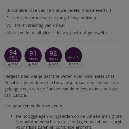
Bijzondere rosé van de blauwe nerello mascalesedruif
De druiven komen van de jongste wijnstokken
Vol, fris en krachtig van smaak
Uitstekende maaltijdrosé: bij vis, pasta of gevogelte
94
91
92
James
WineLife
Vinous
Vinous
Suckling
2024
2024
2023
2022
Vergeet alles wat je dacht te weten over rosé. Deze Etna
Rosato is geen doorsnee terraswijn, maar een serieuze en
gelaagde wijn van de flanken van de meest actieve vulkaan
van Europa.
Een paar kenmerken op een rij:
De hooggelegen wijngaarden op de Etna kennen grote
temperatuurverschillen tussen dag en nacht, wat zorgt
voor frisse zuren en complexe aroma’s.