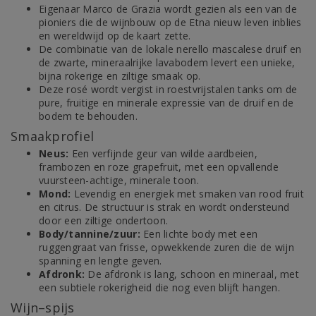
Eigenaar Marco de Grazia wordt gezien als een van de
pioniers die de wijnbouw op de Etna nieuw leven inblies
en wereldwijd op de kaart zette.
De combinatie van de lokale nerello mascalese druif en
de zwarte, mineraalrijke lavabodem levert een unieke,
bijna rokerige en ziltige smaak op.
Deze rosé wordt vergist in roestvrijstalen tanks om de
pure, fruitige en minerale expressie van de druif en de
bodem te behouden.
Smaakprofiel
Neus:
Een verfijnde geur van wilde aardbeien,
frambozen en roze grapefruit, met een opvallende
vuursteen-achtige, minerale toon.
Mond:
Levendig en energiek met smaken van rood fruit
en citrus. De structuur is strak en wordt ondersteund
door een ziltige ondertoon.
Body/tannine/zuur:
Een lichte body met een
ruggengraat van frisse, opwekkende zuren die de wijn
spanning en lengte geven.
Afdronk:
De afdronk is lang, schoon en mineraal, met
een subtiele rokerigheid die nog even blijft hangen.
Wijn–spijs