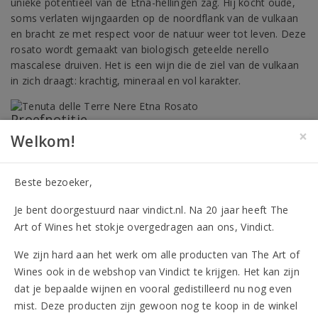
unieke potentieel van de Etna-hellingen zag. Hij kocht oude,
soms verlaten wijngaarden op de noordflank van de vulkaan
en bracht ze met respect voor de natuur weer tot leven. Deze
rosato wordt gemaakt van biologisch geteelde nerello
mascalese druiven. Het is een wijn die de ziel van de vulkaan
in zich draagt: krachtig, mineraal en vol karakter.
Proefnotitie
×
Fraaie bleke, zalmroze tint. Het ingetogen aroma is fijn fruitig
Welkom!
en kruidig. De smaak zet vol, fris en krachtig in en heeft een
lange, aangename en evenwichtige afdronk.
Beste bezoeker,
Drinken bij
Je bent doorgestuurd naar vindict.nl. Na 20 jaar heeft The
Uitstekende maaltijdrosé: bij vis, pastaschotels of gevogelte.
Art of Wines het stokje overgedragen aan ons, Vindict.
Houdbaarheid
We zijn hard aan het werk om alle producten van The Art of
Op dronk in het jaar na de oogst, gemakkelijk tot vier jaar
houdbaar.
Wines ook in de webshop van Vindict te krijgen. Het kan zijn
dat je bepaalde wijnen en vooral gedistilleerd nu nog even
Momenteel niet leverbaar
mist. Deze producten zijn gewoon nog te koop in de winkel