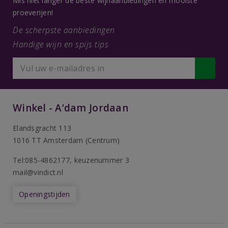
Mis niet langer de beste wijnaanbiedingen en mooiste
proeverijen!
De scherpste aanbiedingen
Handige wijn en spijs tips
Winkel - A’dam Jordaan
Elandsgracht 113
1016 TT Amsterdam (Centrum)
Tel:085-4862177
, keuzenummer 3
mail@vindict.nl
Openingstijden