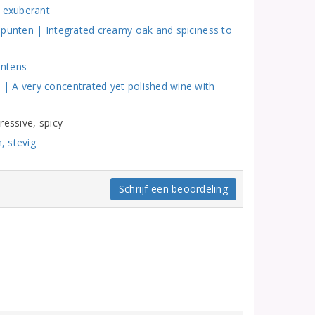
d exuberant
 punten | Integrated creamy oak and spiciness to
intens
| A very concentrated yet polished wine with
ressive, spicy
, stevig
Schrijf een beoordeling