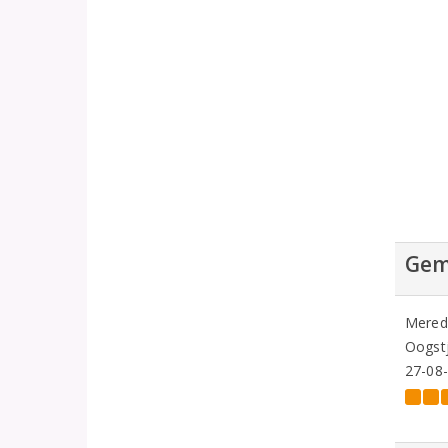
Gem
Meredi
Oogstj
27-08