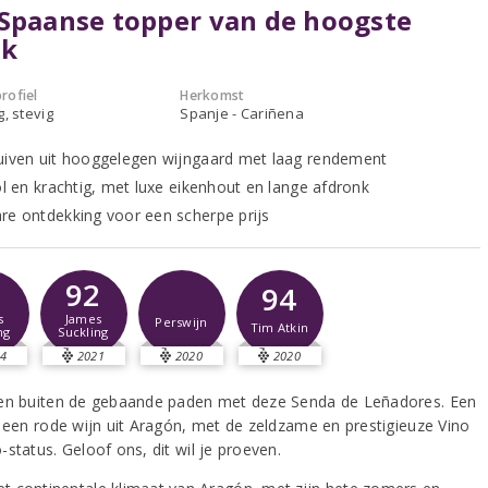
Spaanse topper van de hoogste
nk
rofiel
Herkomst
g, stevig
Spanje - Cariñena
uiven uit hooggelegen wijngaard met laag rendement
vol en krachtig, met luxe eikenhout en lange afdronk
re ontdekking voor een scherpe prijs
2
92
94
s
James
Perswijn
Tim Atkin
ng
Suckling
4
2021
2020
2020
en buiten de gebaande paden met deze Senda de Leñadores. Een
n een rode wijn uit Aragón, met de zeldzame en prestigieuze Vino
status. Geloof ons, dit wil je proeven.