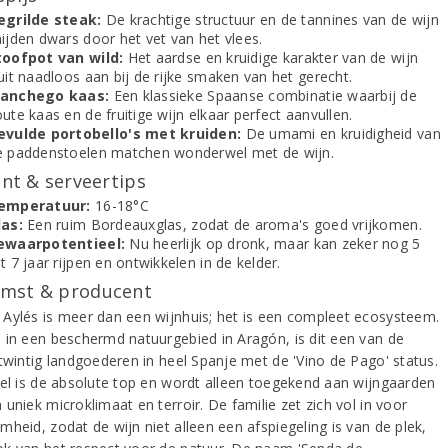
egrilde steak:
De krachtige structuur en de tannines van de wijn
ijden dwars door het vet van het vlees.
toofpot van wild:
Het aardse en kruidige karakter van de wijn
uit naadloos aan bij de rijke smaken van het gerecht.
anchego kaas:
Een klassieke Spaanse combinatie waarbij de
ute kaas en de fruitige wijn elkaar perfect aanvullen.
evulde portobello's met kruiden:
De umami en kruidigheid van
e paddenstoelen matchen wonderwel met de wijn.
t & serveertips
emperatuur:
16-18°C
las:
Een ruim Bordeauxglas, zodat de aroma's goed vrijkomen.
ewaarpotentieel:
Nu heerlijk op dronk, maar kan zeker nog 5
t 7 jaar rijpen en ontwikkelen in de kelder.
mst & producent
Aylés is meer dan een wijnhuis; het is een compleet ecosysteem.
 in een beschermd natuurgebied in Aragón, is dit een van de
 twintig landgoederen in heel Spanje met de 'Vino de Pago' status.
tel is de absolute top en wordt alleen toegekend aan wijngaarden
uniek microklimaat en terroir. De familie zet zich vol in voor
heid, zodat de wijn niet alleen een afspiegeling is van de plek,