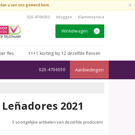
×
t dan u van ons gewend bent.
020-4706050
Inloggen
Klantenservice
Winkelwagen
0
per fles
11+1 korting bij 12 dezelfde flessen
020-4706050
Aanbiedingen
 Leñadores 2021
3 soortgelijke artikelen van dezelfde producent