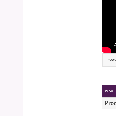
Bronv
Produ
Pro