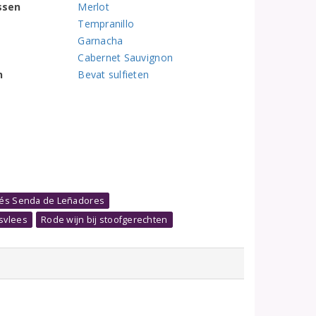
ssen
Merlot
Tempranillo
Garnacha
Cabernet Sauvignon
n
Bevat sulfieten
lés Senda de Leñadores
msvlees
Rode wijn bij stoofgerechten