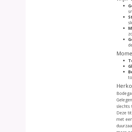
G
sn
S
sl
M
zo
G
d
Momen
T
G
B
to
Herko
Bodega 
Gelegen
slechts
Deze ti
met een 
duurzaam