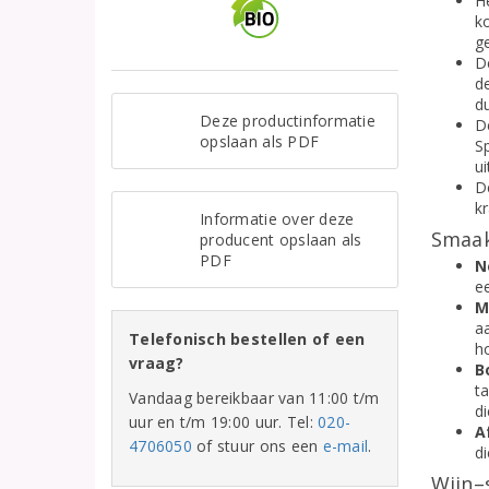
H
ko
g
De
d
d
Deze productinformatie
D
opslaan als PDF
S
ui
D
k
Informatie over deze
Smaak
producent opslaan als
PDF
N
e
M
a
Telefonisch bestellen of een
ho
vraag?
B
t
Vandaag bereikbaar van 11:00 t/m
di
uur en t/m 19:00 uur. Tel:
020-
A
4706050
of stuur ons een
e-mail
.
di
Wijn–