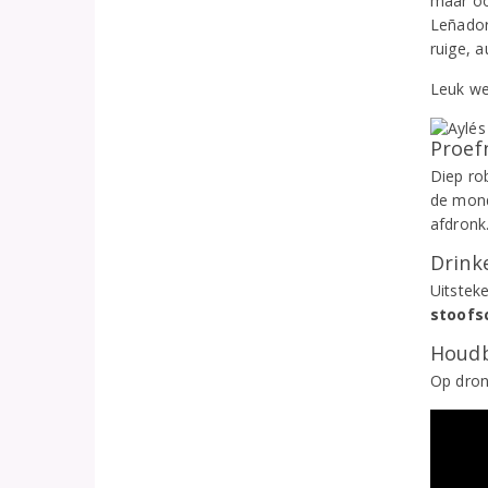
maar oo
Leñador
ruige, 
Leuk we
Proef
Diep ro
de mond
afdronk
Drinke
Uitstek
stoofs
Houdb
Op dron