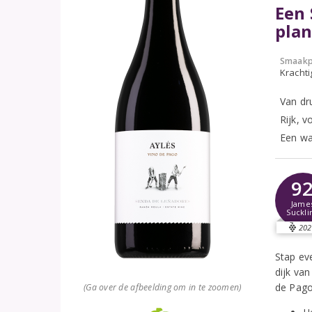
Een 
pla
Smaakp
Krachti
Van dr
Rijk, 
Een wa
9
Jame
Suckli
202
Stap ev
dijk va
de Pago-
(Ga over de afbeelding om in te zoomen)