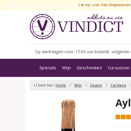
Let op: i.v.m. het shopseizoe
Op werkdagen voor 17.00 uur besteld, volgende 
Specials
Wijn
Geschenken
Cursussen 
U bent hier:
Home
Wijn
Spanje
Cariñena
Ay