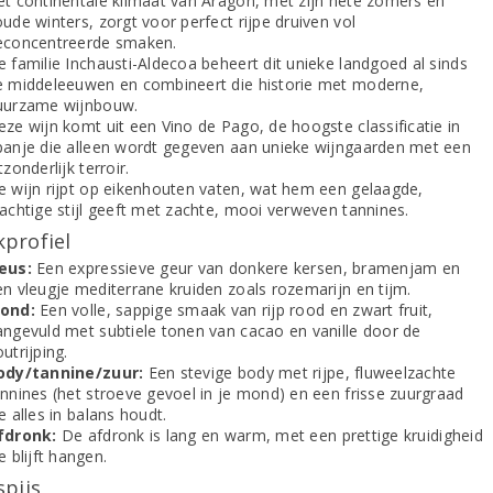
et continentale klimaat van Aragón, met zijn hete zomers en
ude winters, zorgt voor perfect rijpe druiven vol
econcentreerde smaken.
 familie Inchausti-Aldecoa beheert dit unieke landgoed al sinds
e middeleeuwen en combineert die historie met moderne,
uurzame wijnbouw.
eze wijn komt uit een Vino de Pago, de hoogste classificatie in
panje die alleen wordt gegeven aan unieke wijngaarden met een
tzonderlijk terroir.
e wijn rijpt op eikenhouten vaten, wat hem een gelaagde,
rachtige stijl geeft met zachte, mooi verweven tannines.
profiel
eus:
Een expressieve geur van donkere kersen, bramenjam en
en vleugje mediterrane kruiden zoals rozemarijn en tijm.
ond:
Een volle, sappige smaak van rijp rood en zwart fruit,
angevuld met subtiele tonen van cacao en vanille door de
utrijping.
ody/tannine/zuur:
Een stevige body met rijpe, fluweelzachte
annines (het stroeve gevoel in je mond) en een frisse zuurgraad
e alles in balans houdt.
fdronk:
De afdronk is lang en warm, met een prettige kruidigheid
e blijft hangen.
spijs