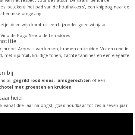
k van het respect voor de natuur. De naam 'Senda de
es' betekent 'het pad van de houthakkers', een knipoog naar de
authentieke omgeving.
etje: deze wijn komt uit een bijzonder goed wijnjaar.
notitie
bijnrood. Aroma’s van kersen, bramen en kruiden. Vol en rond in
, met rijp fruit, kruidige tonen, zachte tannines en een elegante
.
n bij
end bij
gegrild rood vlees
,
lamsgerechten
of een
chotel met groenten en kruiden
.
aarheid
k vanaf drie jaar na oogst, goed houdbaar tot zes à zeven jaar.