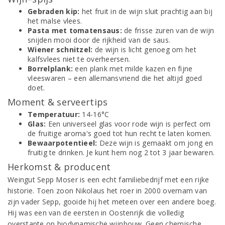
Gebraden kip:
het fruit in de wijn sluit prachtig aan bij
het malse vlees.
Pasta met tomatensaus:
de frisse zuren van de wijn
snijden mooi door de rijkheid van de saus.
Wiener schnitzel:
de wijn is licht genoeg om het
kalfsvlees niet te overheersen.
Borrelplank:
een plank met milde kazen en fijne
vleeswaren – een allemansvriend die het altijd goed
doet.
Moment & serveertips
Temperatuur:
14-16°C
Glas:
Een universeel glas voor rode wijn is perfect om
de fruitige aroma's goed tot hun recht te laten komen.
Bewaarpotentieel:
Deze wijn is gemaakt om jong en
fruitig te drinken. Je kunt hem nog 2 tot 3 jaar bewaren.
Herkomst & producent
Weingut Sepp Moser is een echt familiebedrijf met een rijke
historie. Toen zoon Nikolaus het roer in 2000 overnam van
zijn vader Sepp, gooide hij het meteen over een andere boeg.
Hij was een van de eersten in Oostenrijk die volledig
overstapte op biodynamische wijnbouw. Geen chemische