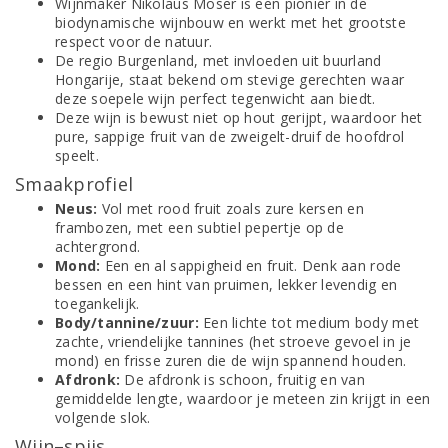
Wijnmaker Nikolaus Moser is een pionier in de
biodynamische wijnbouw en werkt met het grootste
respect voor de natuur.
De regio Burgenland, met invloeden uit buurland
Hongarije, staat bekend om stevige gerechten waar
deze soepele wijn perfect tegenwicht aan biedt.
Deze wijn is bewust niet op hout gerijpt, waardoor het
pure, sappige fruit van de zweigelt-druif de hoofdrol
speelt.
Smaakprofiel
Neus:
Vol met rood fruit zoals zure kersen en
frambozen, met een subtiel pepertje op de
achtergrond.
Mond:
Een en al sappigheid en fruit. Denk aan rode
bessen en een hint van pruimen, lekker levendig en
toegankelijk.
Body/tannine/zuur:
Een lichte tot medium body met
zachte, vriendelijke tannines (het stroeve gevoel in je
mond) en frisse zuren die de wijn spannend houden.
Afdronk:
De afdronk is schoon, fruitig en van
gemiddelde lengte, waardoor je meteen zin krijgt in een
volgende slok.
Wijn–spijs