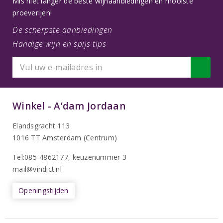
Mis niet langer de beste wijnaanbiedingen en mooiste
proeverijen!
De scherpste aanbiedingen
Handige wijn en spijs tips
Winkel - A’dam Jordaan
Elandsgracht 113
1016 TT Amsterdam (Centrum)
Tel:085-4862177
, keuzenummer 3
mail@vindict.nl
Openingstijden