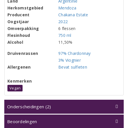
Land
Argentinië
Herkomstgebied
Mendoza
Producent
Chakana Estate
Oogstjaar
2022
Omverpakking
6 flessen
Flesinhoud
750 ml
Alcohol
11,50%
Druivenrassen
97% Chardonnay
3% Viognier
Allergenen
Bevat sulfieten
Kenmerken
Vegan
Onderscheidingen (2)
Beoordelingen