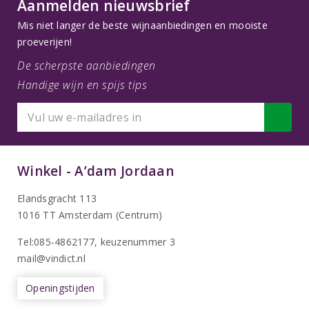
Aanmelden nieuwsbrief
Mis niet langer de beste wijnaanbiedingen en mooiste
proeverijen!
De scherpste aanbiedingen
Handige wijn en spijs tips
Winkel - A’dam Jordaan
Elandsgracht 113
1016 TT Amsterdam (Centrum)
Tel:085-4862177
, keuzenummer 3
mail@vindict.nl
Openingstijden