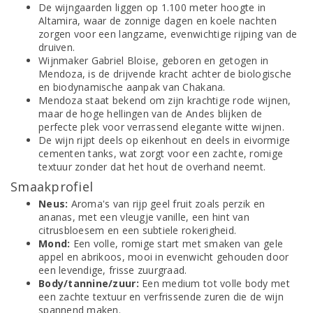
De wijngaarden liggen op 1.100 meter hoogte in
Altamira, waar de zonnige dagen en koele nachten
zorgen voor een langzame, evenwichtige rijping van de
druiven.
Wijnmaker Gabriel Bloise, geboren en getogen in
Mendoza, is de drijvende kracht achter de biologische
en biodynamische aanpak van Chakana.
Mendoza staat bekend om zijn krachtige rode wijnen,
maar de hoge hellingen van de Andes blijken de
perfecte plek voor verrassend elegante witte wijnen.
De wijn rijpt deels op eikenhout en deels in eivormige
cementen tanks, wat zorgt voor een zachte, romige
textuur zonder dat het hout de overhand neemt.
Smaakprofiel
Neus:
Aroma's van rijp geel fruit zoals perzik en
ananas, met een vleugje vanille, een hint van
citrusbloesem en een subtiele rokerigheid.
Mond:
Een volle, romige start met smaken van gele
appel en abrikoos, mooi in evenwicht gehouden door
een levendige, frisse zuurgraad.
Body/tannine/zuur:
Een medium tot volle body met
een zachte textuur en verfrissende zuren die de wijn
spannend maken.