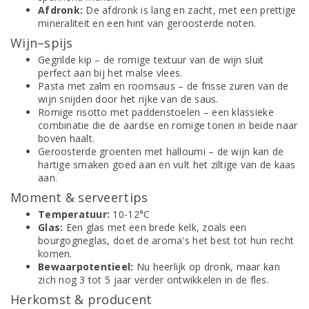
Afdronk:
De afdronk is lang en zacht, met een prettige
mineraliteit en een hint van geroosterde noten.
Wijn–spijs
Gegrilde kip – de romige textuur van de wijn sluit
perfect aan bij het malse vlees.
Pasta met zalm en roomsaus – de frisse zuren van de
wijn snijden door het rijke van de saus.
Romige risotto met paddenstoelen – een klassieke
combinatie die de aardse en romige tonen in beide naar
boven haalt.
Geroosterde groenten met halloumi – de wijn kan de
hartige smaken goed aan en vult het ziltige van de kaas
aan.
Moment & serveertips
Temperatuur:
10-12°C
Glas:
Een glas met een brede kelk, zoals een
bourgogneglas, doet de aroma's het best tot hun recht
komen.
Bewaarpotentieel:
Nu heerlijk op dronk, maar kan
zich nog 3 tot 5 jaar verder ontwikkelen in de fles.
Herkomst & producent