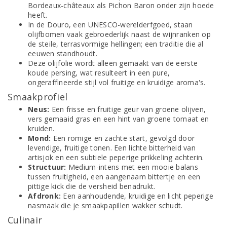
Bordeaux-châteaux als Pichon Baron onder zijn hoede
heeft.
In de Douro, een UNESCO-werelderfgoed, staan
olijfbomen vaak gebroederlijk naast de wijnranken op
de steile, terrasvormige hellingen; een traditie die al
eeuwen standhoudt.
Deze olijfolie wordt alleen gemaakt van de eerste
koude persing, wat resulteert in een pure,
ongeraffineerde stijl vol fruitige en kruidige aroma's.
Smaakprofiel
Neus:
Een frisse en fruitige geur van groene olijven,
vers gemaaid gras en een hint van groene tomaat en
kruiden.
Mond:
Een romige en zachte start, gevolgd door
levendige, fruitige tonen. Een lichte bitterheid van
artisjok en een subtiele peperige prikkeling achterin.
Structuur:
Medium-intens met een mooie balans
tussen fruitigheid, een aangenaam bittertje en een
pittige kick die de versheid benadrukt.
Afdronk:
Een aanhoudende, kruidige en licht peperige
nasmaak die je smaakpapillen wakker schudt.
Culinair