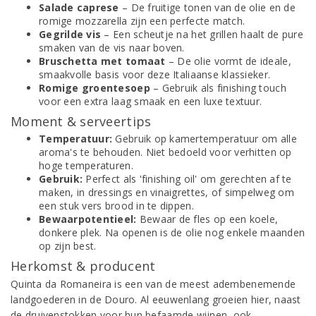
Salade caprese
– De fruitige tonen van de olie en de
romige mozzarella zijn een perfecte match.
Gegrilde vis
– Een scheutje na het grillen haalt de pure
smaken van de vis naar boven.
Bruschetta met tomaat
– De olie vormt de ideale,
smaakvolle basis voor deze Italiaanse klassieker.
Romige groentesoep
– Gebruik als finishing touch
voor een extra laag smaak en een luxe textuur.
Moment & serveertips
Temperatuur:
Gebruik op kamertemperatuur om alle
aroma's te behouden. Niet bedoeld voor verhitten op
hoge temperaturen.
Gebruik:
Perfect als 'finishing oil' om gerechten af te
maken, in dressings en vinaigrettes, of simpelweg om
een stuk vers brood in te dippen.
Bewaarpotentieel:
Bewaar de fles op een koele,
donkere plek. Na openen is de olie nog enkele maanden
op zijn best.
Herkomst & producent
Quinta da Romaneira is een van de meest adembenemende
landgoederen in de Douro. Al eeuwenlang groeien hier, naast
de druivenstokken voor hun befaamde wijnen, ook