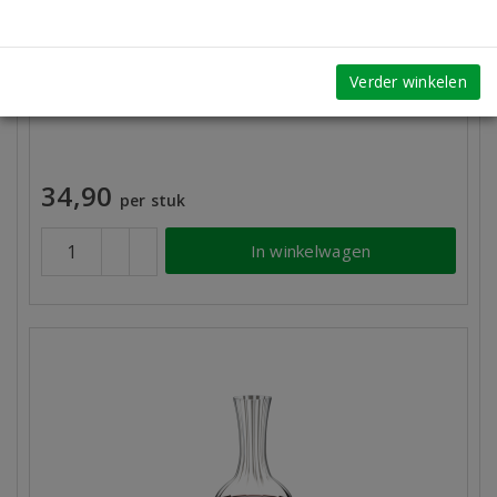
Riedel Decanter Veloce wijnkaraf
Verder winkelen
34,90
per stuk
In winkelwagen