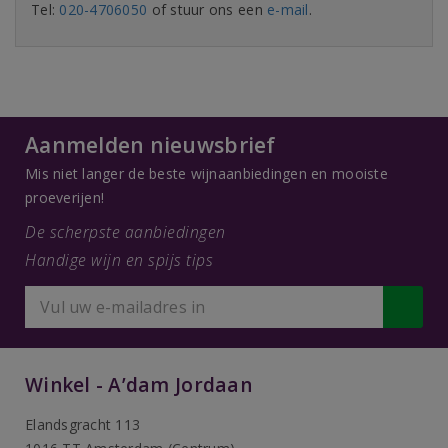
Tel:
020-4706050
of stuur ons een
e-mail
.
Aanmelden nieuwsbrief
Mis niet langer de beste wijnaanbiedingen en mooiste
proeverijen!
De scherpste aanbiedingen
Handige wijn en spijs tips
Winkel - A’dam Jordaan
Elandsgracht 113