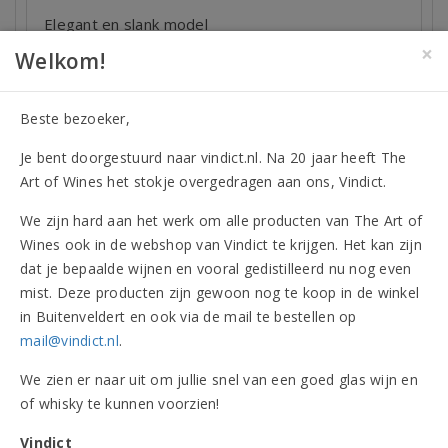
Elegant en slank model
×
Makkelijk hanteerbaar
Welkom!
34,90
per stuk
Beste bezoeker,
In winkelwagen
Je bent doorgestuurd naar vindict.nl. Na 20 jaar heeft The
Art of Wines het stokje overgedragen aan ons, Vindict.
We zijn hard aan het werk om alle producten van The Art of
Wines ook in de webshop van Vindict te krijgen. Het kan zijn
dat je bepaalde wijnen en vooral gedistilleerd nu nog even
mist. Deze producten zijn gewoon nog te koop in de winkel
in Buitenveldert en ook via de mail te bestellen op
mail@vindict.nl
.
We zien er naar uit om jullie snel van een goed glas wijn en
of whisky te kunnen voorzien!
Vindict