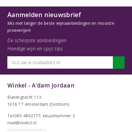
Aanmelden nieuwsbrief
Mis niet langer de beste wijnaanbiedingen en mooiste
proeverijen!
De scherpste aanbiedingen
Handige wijn en spijs tips
Winkel - A’dam Jordaan
Elandsgracht 113
1016 TT Amsterdam (Centrum)
Tel:085-4862177
, keuzenummer 3
mail@vindict.nl