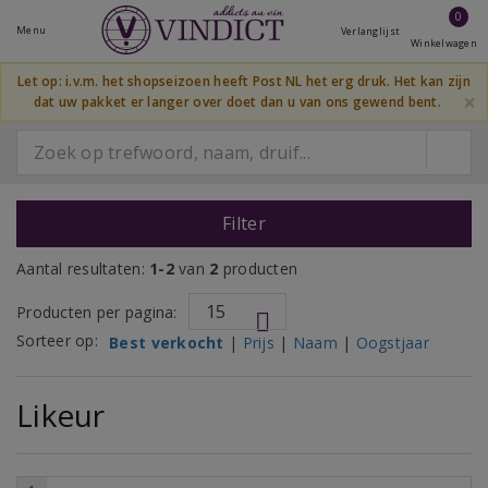
0
Menu
Verlanglijst
Winkelwagen
Let op: i.v.m. het shopseizoen heeft Post NL het erg druk. Het kan zijn
×
dat uw pakket er langer over doet dan u van ons gewend bent.
Filter
Aantal resultaten:
1-2
van
2
producten
Producten per pagina:
Sorteer op:
Best verkocht
|
Prijs
|
Naam
|
Oogstjaar
Likeur