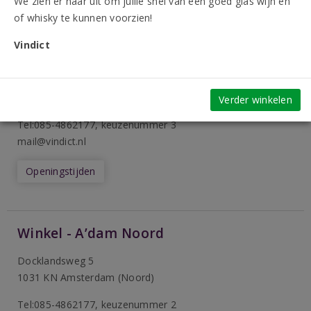
We zien er naar uit om jullie snel van een goed glas wijn en
of whisky te kunnen voorzien!
Vindict
Winkel - A’dam Jordaan
Elandsgracht 113
1016 TT Amsterdam (Centrum)
Verder winkelen
Tel:085-4862177
, keuzenummer 3
mail@vindict.nl
Openingstijden
Winkel - A’dam Noord
Docklandsweg 5
1031 KN Amsterdam (Noord)
T
el:085-4862177
, keuzenummer 2