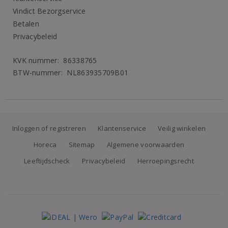
Vindict Bezorgservice
Betalen
Privacybeleid
KVK nummer: 86338765
BTW-nummer: NL863935709B01
Inloggen of registreren
Klantenservice
Veilig winkelen
Horeca
Sitemap
Algemene voorwaarden
Leeftijdscheck
Privacybeleid
Herroepingsrecht