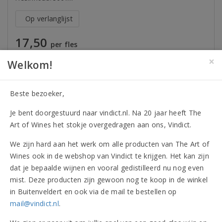
Op verlanglijst
17,50
per fles
×
Welkom!
Alleen in de winkel te koop
Meer informatie
Beste bezoeker,
Je bent doorgestuurd naar vindict.nl. Na 20 jaar heeft The
Art of Wines het stokje overgedragen aan ons, Vindict.
Aanmelden nieuwsbrief
We zijn hard aan het werk om alle producten van The Art of
Mis niet langer de beste wijnaanbiedingen en mooiste
Wines ook in de webshop van Vindict te krijgen. Het kan zijn
proeverijen!
dat je bepaalde wijnen en vooral gedistilleerd nu nog even
mist. Deze producten zijn gewoon nog te koop in de winkel
De scherpste aanbiedingen
in Buitenveldert en ook via de mail te bestellen op
Handige wijn en spijs tips
mail@vindict.nl
.