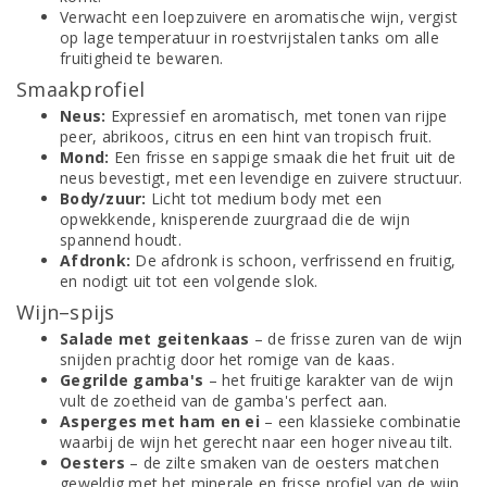
Verwacht een loepzuivere en aromatische wijn, vergist
op lage temperatuur in roestvrijstalen tanks om alle
fruitigheid te bewaren.
Smaakprofiel
Neus:
Expressief en aromatisch, met tonen van rijpe
peer, abrikoos, citrus en een hint van tropisch fruit.
Mond:
Een frisse en sappige smaak die het fruit uit de
neus bevestigt, met een levendige en zuivere structuur.
Body/zuur:
Licht tot medium body met een
opwekkende, knisperende zuurgraad die de wijn
spannend houdt.
Afdronk:
De afdronk is schoon, verfrissend en fruitig,
en nodigt uit tot een volgende slok.
Wijn–spijs
Salade met geitenkaas
– de frisse zuren van de wijn
snijden prachtig door het romige van de kaas.
Gegrilde gamba's
– het fruitige karakter van de wijn
vult de zoetheid van de gamba's perfect aan.
Asperges met ham en ei
– een klassieke combinatie
waarbij de wijn het gerecht naar een hoger niveau tilt.
Oesters
– de zilte smaken van de oesters matchen
geweldig met het minerale en frisse profiel van de wijn.