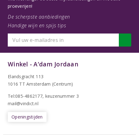
proeverijen!
De scherpste aanbiedingen
Handige wijn en spijs tips
Winkel - A’dam Jordaan
Elandsgracht 113
1016 TT Amsterdam (Centrum)
Tel:085-4862177
, keuzenummer 3
mail@vindict.nl
Openingstijden