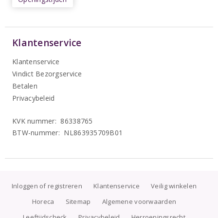
Klantenservice
Klantenservice
Vindict Bezorgservice
Betalen
Privacybeleid
KVK nummer: 86338765
BTW-nummer: NL863935709B01
Inloggen of registreren
Klantenservice
Veilig winkelen
Horeca
Sitemap
Algemene voorwaarden
Leeftijdscheck
Privacybeleid
Herroepingsrecht