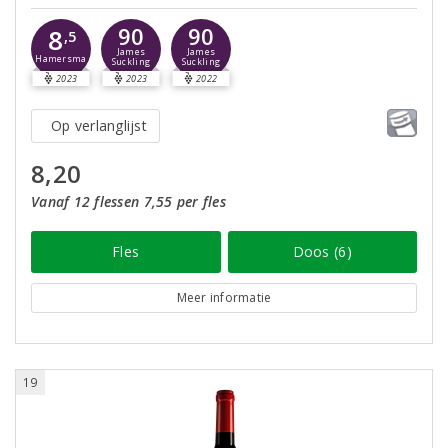
90
90
8
,5
James
James
Hamersma
Suckling
Suckling
2023
2023
2022
Op verlanglijst
8,20
Vanaf 12 flessen 7,55 per fles
Fles
Doos (6)
Meer informatie
19