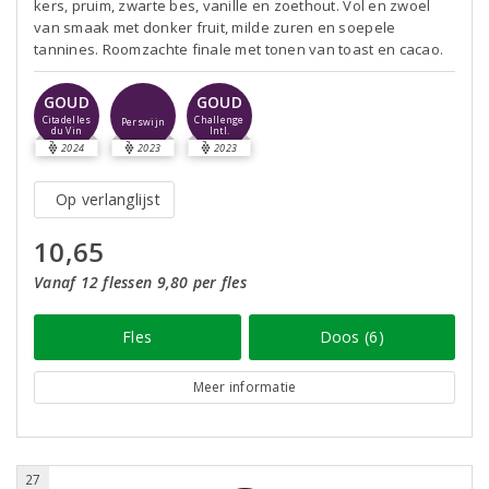
kers, pruim, zwarte bes, vanille en zoethout. Vol en zwoel
van smaak met donker fruit, milde zuren en soepele
tannines. Roomzachte finale met tonen van toast en cacao.
GOUD
GOUD
Citadelles
Challenge
Perswijn
du Vin
Intl.
2024
2023
2023
Op verlanglijst
10,65
Vanaf 12 flessen 9,80 per fles
Fles
Doos (6)
Meer informatie
27