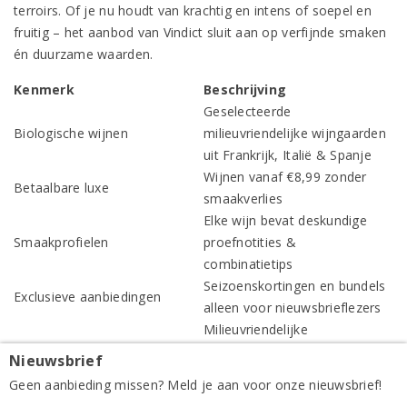
terroirs. Of je nu houdt van krachtig en intens of soepel en
fruitig – het aanbod van Vindict sluit aan op verfijnde smaken
én duurzame waarden.
Kenmerk
Beschrijving
Geselecteerde
Biologische wijnen
milieuvriendelijke wijngaarden
uit Frankrijk, Italië & Spanje
Wijnen vanaf €8,99 zonder
Betaalbare luxe
smaakverlies
Elke wijn bevat deskundige
Smaakprofielen
proefnotities &
combinatietips
Seizoenskortingen en bundels
Exclusieve aanbiedingen
alleen voor nieuwsbrieflezers
Milieuvriendelijke
Duurzame verzending
verpakkingen en CO2-
Nieuwsbrief
compensatie
Geen aanbieding missen? Meld je aan voor onze nieuwsbrief!
De beste rode wijnen online