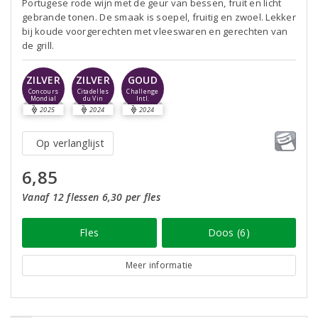
Portugese rode wijn met de geur van bessen, fruit en licht
gebrande tonen. De smaak is soepel, fruitig en zwoel. Lekker
bij koude voorgerechten met vleeswaren en gerechten van
de grill.
ZILVER
ZILVER
GOUD
Concours
Citadelles
Challenge
Mondial
du Vin
Intl.
2025
2024
2024
Op verlanglijst
6,85
Vanaf 12 flessen 6,30 per fles
Fles
Doos (6)
Meer informatie