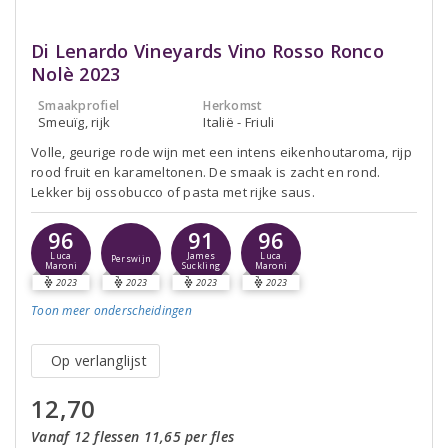
Di Lenardo Vineyards Vino Rosso Ronco
Nolè 2023
Smaakprofiel
Herkomst
Smeuïg, rijk
Italië - Friuli
Volle, geurige rode wijn met een intens eikenhoutaroma, rijp
rood fruit en karameltonen. De smaak is zacht en rond.
Lekker bij ossobucco of pasta met rijke saus.
96
91
96
Luca
James
Luca
Perswijn
Maroni
Suckling
Maroni
2023
2023
2023
2023
Toon meer
onderscheidingen
Op verlanglijst
12,70
Vanaf 12 flessen 11,65 per fles