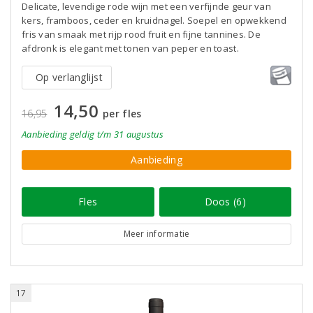
Delicate, levendige rode wijn met een verfijnde geur van
kers, framboos, ceder en kruidnagel. Soepel en opwekkend
fris van smaak met rijp rood fruit en fijne tannines. De
afdronk is elegant met tonen van peper en toast.
Op verlanglijst
14,50
16,95
per fles
Aanbieding
geldig
t/m 31 augustus
Aanbieding
Fles
Doos (6)
Meer informatie
17