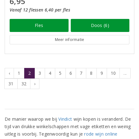
6,95
Vanaf 12 flessen 6,40 per fles
Fles
Doos (6)
Meer informatie
‹
1
2
3
4
5
6
7
8
9
10
...
31
32
›
De manier waarop we bij
Vindict
wijn kopen is veranderd. De
tijd van drukke winkelschappen met vage etiketten en weinig
uitleg is voorbij. Tegenwoordig kun je
rode wijn online