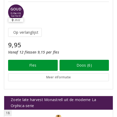
GOUD
Gilbert &
Gaillard
2022
Op verlanglijst
9,95
Vanaf 12 flessen 9,15 per fles
Fles
Doos (6)
Meer informatie
Zoete late harvest Monastrell uit de moderne La
Orphica-serie
18