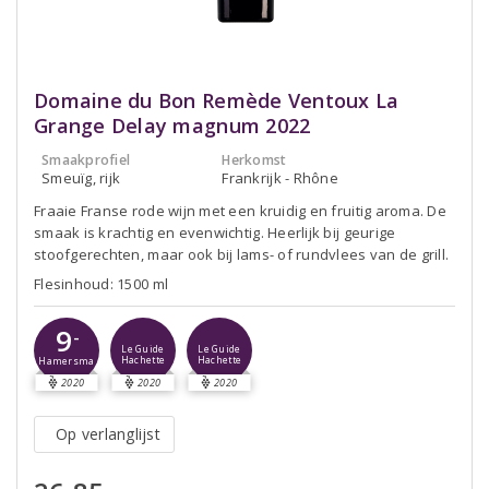
Domaine du Bon Remède Ventoux La
Grange Delay magnum 2022
Smaakprofiel
Herkomst
Smeuïg, rijk
Frankrijk - Rhône
Fraaie Franse rode wijn met een kruidig en fruitig aroma. De
smaak is krachtig en evenwichtig. Heerlijk bij geurige
stoofgerechten, maar ook bij lams- of rundvlees van de grill.
Flesinhoud: 1500 ml
9
-
Le Guide
Le Guide
Hachette
Hachette
Hamersma
2020
2020
2020
Op verlanglijst