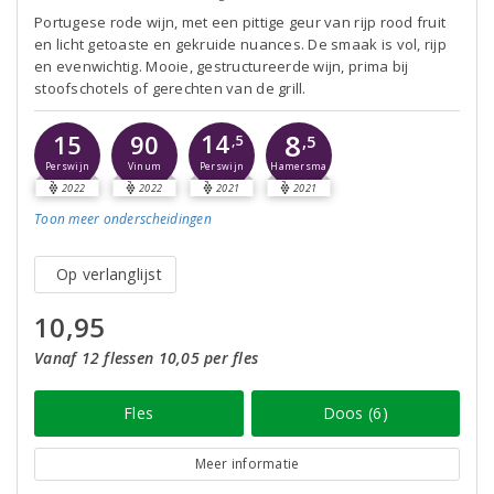
Portugese rode wijn, met een pittige geur van rijp rood fruit
en licht getoaste en gekruide nuances. De smaak is vol, rijp
en evenwichtig. Mooie, gestructureerde wijn, prima bij
stoofschotels of gerechten van de grill.
8
14
15
90
,5
,5
Perswijn
Perswijn
Vinum
Hamersma
2022
2022
2021
2021
Toon meer
onderscheidingen
Op verlanglijst
10,95
Vanaf 12 flessen 10,05 per fles
Fles
Doos (6)
Meer informatie